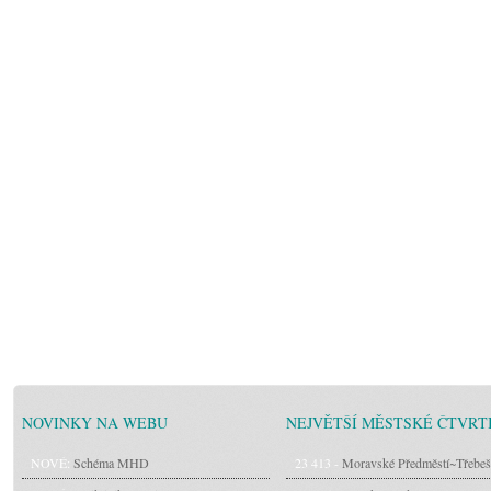
NOVINKY NA WEBU
NEJVĚTŠÍ MĚSTSKÉ ČTVRT
NOVÉ:
Schéma MHD
23 413 -
Moravské Předměstí~Třebeš