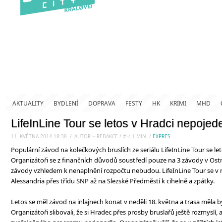
AKTUALITY
BYDLENÍ
DOPRAVA
FESTY
HK
KRIMI
MHD
LifeInLine Tour se letos v Hradci nepojed
11. KVĚTNA 2014 18:38
.
/
AUTOR ~ REDAKCE
/
#
< 1
MIN.
/
EXPRES
Populární závod na kolečkových bruslích ze seriálu LifeInLine Tour se le
Organizátoři se z finančních důvodů soustředí pouze na 3 závody v Ostr
závody vzhledem k nenaplnění rozpočtu nebudou. LifeInLine Tour se v 
Alessandria přes třídu SNP až na Slezské Předměstí k cihelně a zpátky.
Letos se měl závod na inlajnech konat v neděli 18. května a trasa měla
Organizátoři slibovali, že si Hradec přes prosby bruslařů ještě rozmyslí, 