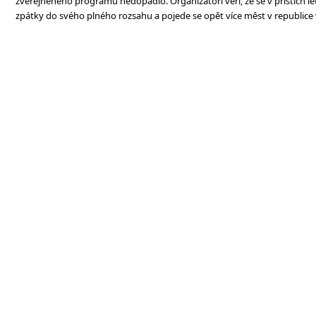
zveřejněného programu nedopadlo. Organizátoři věří, že se v příštích let
zpátky do svého plného rozsahu a pojede se opět více měst v republice