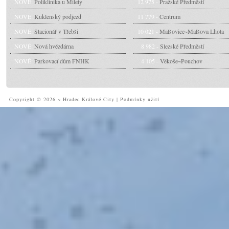
NOVÉ:
Poliklinika u Milety
12 975 -
Pražské Předměstí
NOVÉ:
Kuklenský podjezd
11 779 -
Centrum
NOVÉ:
Stacionář v Třebši
10 021 -
Malšovice~Malšova Lhota
NOVÉ:
Nová hvězdárna
8 982 -
Slezské Předměstí
NOVÉ:
Parkovací dům FNHK
4 105 -
Věkoše~Pouchov
Copyright © 2026 ~ Hradec Králové City
|
Podmínky užití