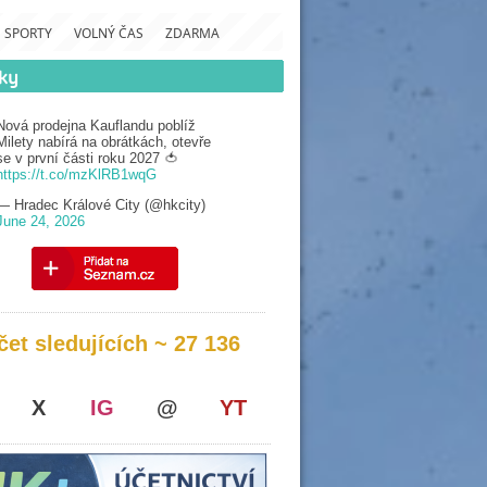
SPORTY
VOLNÝ ČAS
ZDARMA
Nová prodejna Kauflandu poblíž
Milety nabírá na obrátkách, otevře
se v první části roku 2027 🍅
https://t.co/mzKlRB1wqG
— Hradec Králové City (@hkcity)
June 24, 2026
čet sledujících ~ 27 136
X
IG
@
YT