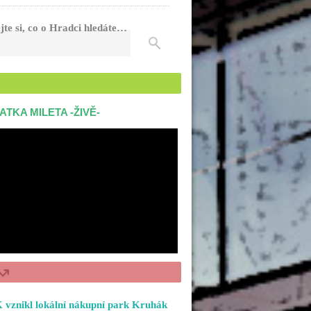
jte si, co o Hradci hledáte…
ATKA MILETA -ŽIVĚ-
 vznikl lokální nákupní park Kruhák