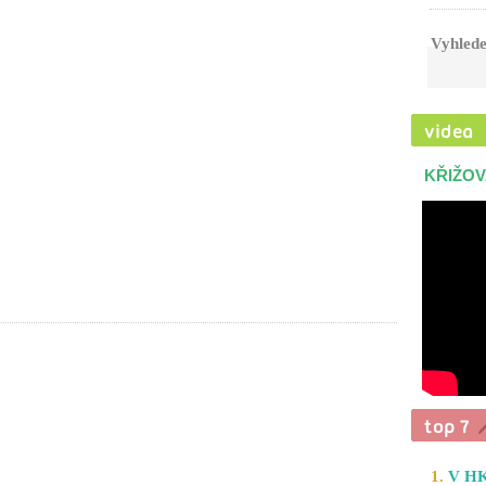
Vyhlede
KŘIŽOV
1.
V HK