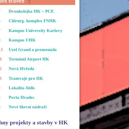
7
Dvoukolejka HK ~ PCE
5
Chirurg. komplex FNHK
7
Kampus Univerzity Karlovy
9
Kampus UHK
13
Uzel Grand a promenáda
0
Terminál Airport HK
2
Nová Hvězda
3
Tramvaje pro HK
2
Lokalita Aldis
4
Porta Hradec
3
Nové hlavní nádraží
hny projekty a stavby v HK