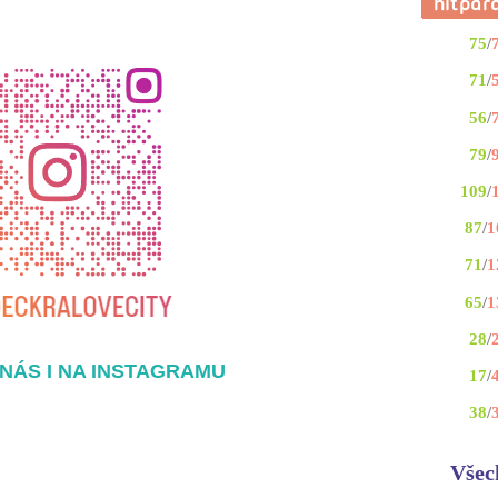
75
/
71
/
56
/
79
/
109
/
87
/
1
71
/
1
65
/
1
28
/
NÁS I NA INSTAGRAMU
17
/
38
/
Všec