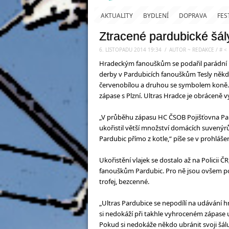
AKTUALITY
BYDLENÍ
DOPRAVA
FES
Ztracené pardubické šál
6. LISTOPADU 2014 19:34
.
/
AUTOR ~ REDAKCE
/
#
< 
Hradeckým fanouškům se podařil parádní úl
derby v Pardubicích fanouškům Tesly někd
červenobílou a druhou se symbolem koně. N
zápase s Plzní. Ultras Hradce je obráceně vy
„V průběhu zápasu HC ČSOB Pojišťovna Par
ukořistil větší množství domácích suvenýrů. 
Pardubic přímo z kotle,“ píše se v prohlášen
Ukořistění vlajek se dostalo až na Policii ČR,
fanouškům Pardubic. Pro ně jsou ovšem p
trofej, bezcenné.
„Ultras Pardubice se nepodílí na udávání h
si nedokáží při takhle vyhroceném zápase u
Pokud si nedokáže někdo ubránit svoji šálu, 