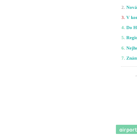
2.
Nová 
3.
V kom
4.
Do H
5.
Regio
6.
Nejho
7.
Znám