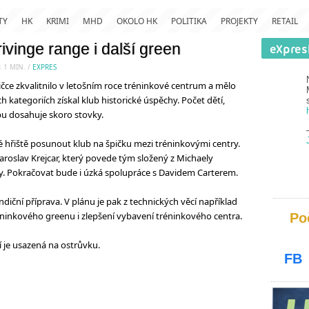
TY
HK
KRIMI
MHD
OKOLO HK
POLITIKA
PROJEKTY
RETAIL
rivinge range i další green
< 1
MIN.
/
EXPRES
čce zkvalitnilo v letošním roce tréninkové centrum a mělo
 kategoriích získal klub historické úspěchy. Počet dětí,
bu dosahuje skoro stovky.
é hřiště posunout klub na špičku mezi tréninkovými centry.
aroslav Krejcar, který povede tým složený z Michaely
y. Pokračovat bude i úzká spolupráce s Davidem Carterem.
diční příprava. V plánu je pak z technických věcí například
réninkového greenu i zlepšení vybavení tréninkového centra.
Po
í je usazená na ostrůvku.
FB