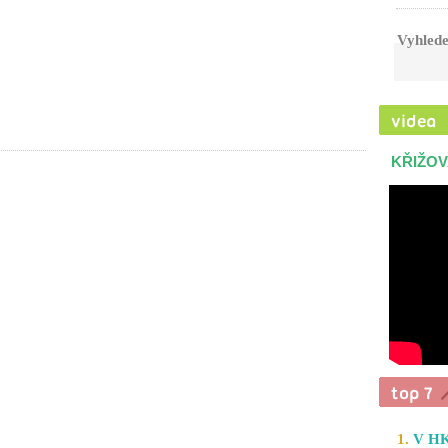
Vyhlede
KŘIŽOV
1.
V HK