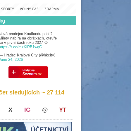
SPORTY
VOLNÝ ČAS
ZDARMA
Nová prodejna Kauflandu poblíž
Milety nabírá na obrátkách, otevře
se v první části roku 2027 🍅
https://t.co/mzKlRB1wqG
— Hradec Králové City (@hkcity)
June 24, 2026
čet sledujících ~ 27 114
X
IG
@
YT