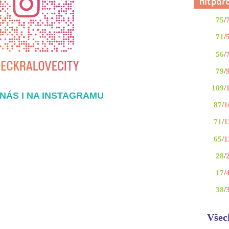
75
/
71
/
56
/
79
/
109
/
NÁS I NA INSTAGRAMU
87
/
1
71
/
1
65
/
1
28
/
17
/
38
/
Všec