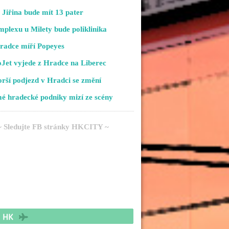
Jiřina bude mít 13 pater
plexu u Milety bude poliklinika
radce míří Popeyes
Jet vyjede z Hradce na Liberec
rší podjezd v Hradci se změní
é hradecké podniky mizí ze scény
~ Sledujte FB stránky HKCITY ~