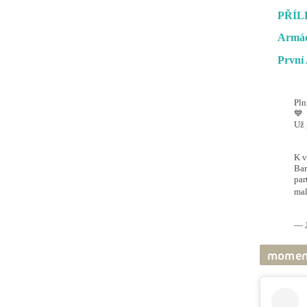
PŘÍL
Armád
První 
Pln
💙
Už 
#O
@ai
K v
Bar
par
mal
pic
— J