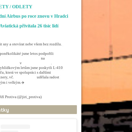
ETY / ODLETY
ní Airbus po roce znovu v Hradci
Aviatická přivítala 26 tisíc lidí
it sny a otevírat nebe všem bez rozdílu.
poněkolikáté jsme letos podpořili
penSkiesForHandicapped
na
rporthkcity
v
@hradec_kralove
.
yhlídkovým letům jsme poskytli L-410
ču, která ve spolupráci s dalšími
tnery, vč.
@ArmadaCR
udělala radost
ým i velkým.✈️
.twitter.com/5EkzdsVvfR
iří Protiva (@jiri_protiva)
June 20, 2026