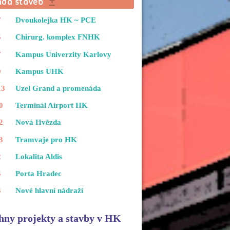
7
Dvoukolejka HK ~ PCE
5
Chirurg. komplex FNHK
7
Kampus Univerzity Karlovy
9
Kampus UHK
13
Uzel Grand a promenáda
0
Terminál Airport HK
2
Nová Hvězda
3
Tramvaje pro HK
2
Lokalita Aldis
4
Porta Hradec
3
Nové hlavní nádraží
hny projekty a stavby v HK