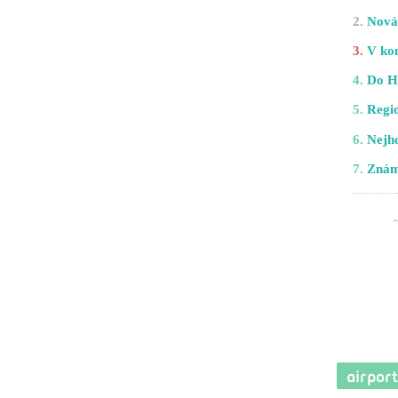
2.
Nová 
3.
V kom
4.
Do H
5.
Regio
6.
Nejho
7.
Znám