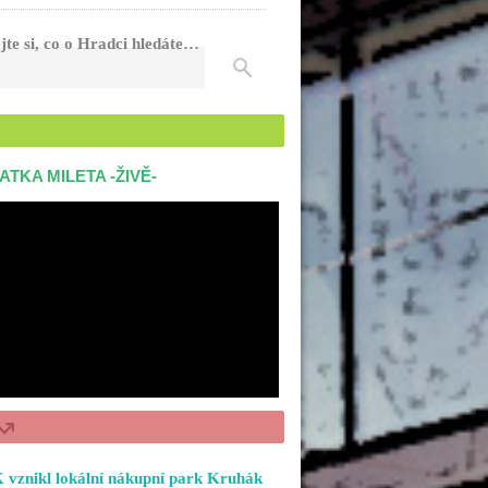
jte si, co o Hradci hledáte…
ATKA MILETA -ŽIVĚ-
 vznikl lokální nákupní park Kruhák