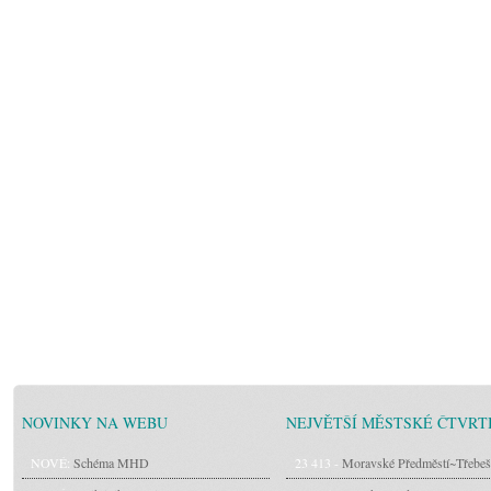
NOVINKY NA WEBU
NEJVĚTŠÍ MĚSTSKÉ ČTVRT
NOVÉ:
Schéma MHD
23 413 -
Moravské Předměstí~Třebeš