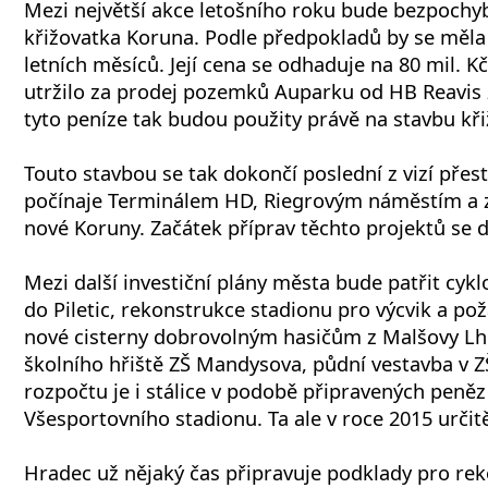
Mezi největší akce letošního roku bude bezpochyb
křižovatka Koruna. Podle předpokladů by se měla
letních měsíců. Její cena se odhaduje na 80 mil. K
utržilo za prodej pozemků Auparku od HB Reavis 
tyto peníze tak budou použity právě na stavbu kři
Touto stavbou se tak dokončí poslední z vizí přes
počínaje Terminálem HD, Riegrovým náměstím a
nové Koruny. Začátek příprav těchto projektů se d
Mezi další investiční plány města bude patřit cyk
do Piletic, rekonstrukce stadionu pro výcvik a po
nové cisterny dobrovolným hasičům z Malšovy Lh
školního hřiště ZŠ Mandysova, půdní vestavba v ZŠ
rozpočtu je i stálice v podobě připravených peněz
Všesportovního stadionu. Ta ale v roce 2015 určit
Hradec už nějaký čas připravuje podklady pro rek