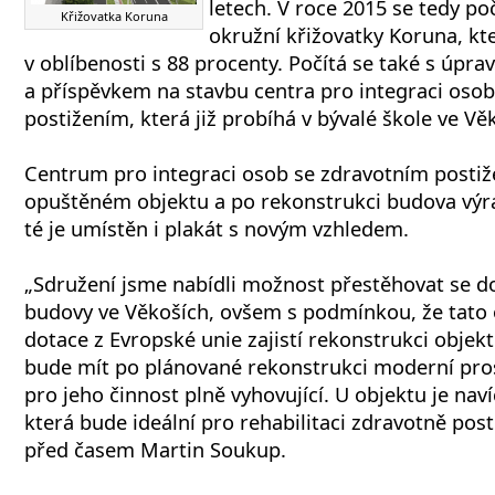
letech. V roce 2015 se tedy po
Křižovatka Koruna
okružní křižovatky Koruna, kte
v oblíbenosti s 88 procenty. Počítá se také s úpr
a příspěvkem na stavbu centra pro integraci oso
postižením, která již probíhá v bývalé škole ve Vě
Centrum pro integraci osob se zdravotním postiže
opuštěném objektu a po rekonstrukci budova vý
té je umístěn i plakát s novým vzhledem.
„Sdružení jsme nabídli možnost přestěhovat se d
budovy ve Věkoších, ovšem s podmínkou, že tato
dotace z Evropské unie zajistí rekonstrukci objek
bude mít po plánované rekonstrukci moderní pro
pro jeho činnost plně vyhovující. U objektu je nav
která bude ideální pro rehabilitaci zdravotně post
před časem Martin Soukup.