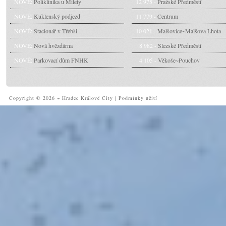
NOVÉ:
Poliklinika u Milety
12 975 -
Pražské Předměstí
NOVÉ:
Kuklenský podjezd
11 779 -
Centrum
NOVÉ:
Stacionář v Třebši
10 021 -
Malšovice~Malšova Lhota
NOVÉ:
Nová hvězdárna
8 982 -
Slezské Předměstí
NOVÉ:
Parkovací dům FNHK
4 105 -
Věkoše~Pouchov
Copyright © 2026 ~ Hradec Králové City
|
Podmínky užití