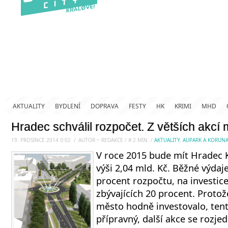
AKTUALITY
BYDLENÍ
DOPRAVA
FESTY
HK
KRIMI
MHD
Hradec schválil rozpočet. Z větších akcí
19. PROSINCE 2014 0:02
.
/
AUTOR ~ REDAKCE
/
#
2
MIN.
/
AKTUALITY
,
AUPARK A KORUN
V roce 2015 bude mít Hradec 
výši 2,04 mld. Kč. Běžné výda
procent rozpočtu, na investic
zbývajících 20 procent. Protož
město hodně investovalo, ten
přípravný, další akce se rozjed