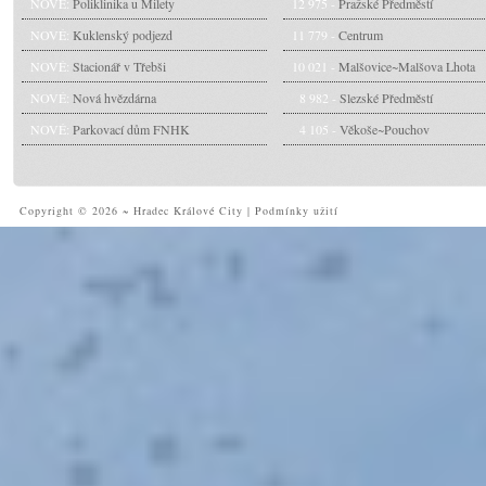
NOVÉ:
Poliklinika u Milety
12 975 -
Pražské Předměstí
NOVÉ:
Kuklenský podjezd
11 779 -
Centrum
NOVÉ:
Stacionář v Třebši
10 021 -
Malšovice~Malšova Lhota
NOVÉ:
Nová hvězdárna
8 982 -
Slezské Předměstí
NOVÉ:
Parkovací dům FNHK
4 105 -
Věkoše~Pouchov
Copyright © 2026 ~ Hradec Králové City
|
Podmínky užití