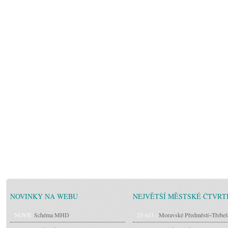
NOVINKY NA WEBU
NEJVĚTŠÍ MĚSTSKÉ ČTVRT
NOVÉ:
Schéma MHD
23 413 -
Moravské Předměstí~Třebeš