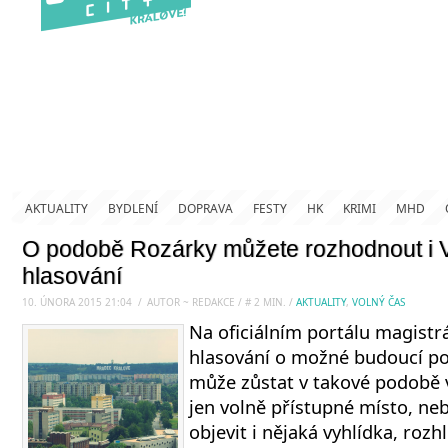
AKTUALITY
BYDLENÍ
DOPRAVA
FESTY
HK
KRIMI
MHD
O podobě Rozárky můžete rozhodnout i V
hlasování
10. ÚNORA 2015 21:04
.
/
AUTOR ~ REDAKCE
/
#
2
MIN.
/
AKTUALITY
,
VOLNÝ ČAS
Na oficiálním portálu magistr
hlasování o možné budoucí p
může zůstat v takové podobě v 
jen volně přístupné místo, ne
objevit i nějaká vyhlídka, roz