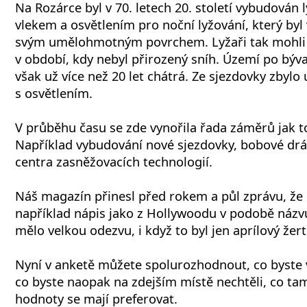
Na Rozárce byl v 70. letech 20. století vybudován l
vlekem a osvětlením pro noční lyžování, který byl v
svým umělohmotným povrchem. Lyžaři tak mohli s
v období, kdy nebyl přirozený sníh. Území po bý
však už více než 20 let chátrá. Ze sjezdovky zbylo 
s osvětlením.
V průběhu času se zde vynořila řada záměrů jak to
Například vybudování nové sjezdovky, bobové drá
centra zasněžovacích technologií.
Náš magazín přinesl před rokem a půl zprávu, že
například nápis jako z Hollywoodu v podobě názv
mělo velkou odezvu, i když to byl jen aprílový žert
Nyní v anketě můžete spolurozhodnout, co byste v
co byste naopak na zdejším místě nechtěli, co tam
hodnoty se mají preferovat.