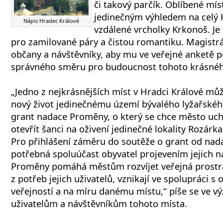
či takový parčík. Oblíbené mís
jedinečným výhledem na celý 
Nápis Hradec Králové
vzdálené vrcholky Krkonoš. Je 
pro zamilované páry a čistou romantiku. Magistrá
občany a návštěvníky, aby mu ve veřejné anketě 
správného směru pro budoucnost tohoto krásnéh
„Jedno z nejkrásnějších míst v Hradci Králové mů
nový život jedinečnému území bývalého lyžařské
grant nadace Proměny, o který se chce město uc
otevřít šanci na oživení jedinečné lokality Rozár
Pro přihlášení záměru do soutěže o grant od nad
potřebná spoluúčast obyvatel projevením jejich 
Proměny pomáhá městům rozvíjet veřejná prostran
z potřeb jejich uživatelů, vznikají ve spolupráci s
veřejností a na míru danému místu,“ píše se ve v
uživatelům a návštěvníkům tohoto místa.