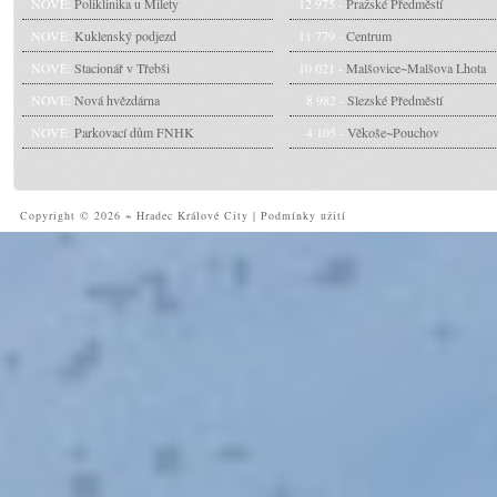
NOVÉ:
Poliklinika u Milety
12 975 -
Pražské Předměstí
NOVÉ:
Kuklenský podjezd
11 779 -
Centrum
NOVÉ:
Stacionář v Třebši
10 021 -
Malšovice~Malšova Lhota
NOVÉ:
Nová hvězdárna
8 982 -
Slezské Předměstí
NOVÉ:
Parkovací dům FNHK
4 105 -
Věkoše~Pouchov
Copyright © 2026 ~ Hradec Králové City
|
Podmínky užití