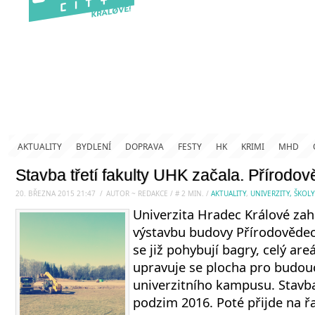
AKTUALITY
BYDLENÍ
DOPRAVA
FESTY
HK
KRIMI
MHD
Stavba třetí fakulty UHK začala. Přírodově
20. BŘEZNA 2015 21:47
.
/
AUTOR ~ REDAKCE
/
#
2
MIN.
/
AKTUALITY
,
UNIVERZITY, ŠKOLY
Univerzita Hradec Králové zah
výstavbu budovy Přírodovědec
se již pohybují bagry, celý are
upravuje se plocha pro budouc
univerzitního kampusu. Stav
podzim 2016. Poté přijde na řa