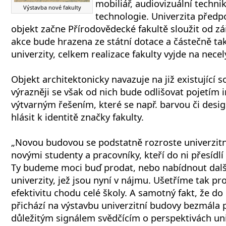
mobiliář, audiovizuální techni
Výstavba nové fakulty
technologie. Univerzita předp
objekt začne Přírodovědecké fakultě sloužit od zá
akce bude hrazena ze státní dotace a částečně tak
univerzity, celkem realizace fakulty vyjde na nece
Objekt architektonicky navazuje na již existující 
výrazněji se však od nich bude odlišovat pojetím in
výtvarným řešením, které se např. barvou či des
hlásit k identitě značky fakulty.
„Novou budovou se podstatně rozroste univerzitn
novými studenty a pracovníky, kteří do ni přesídlí 
Ty budeme moci buď prodat, nebo nabídnout dal
univerzity, jež jsou nyní v nájmu. Ušetříme tak p
efektivitu chodu celé školy. A samotný fakt, že d
přichází na výstavbu univerzitní budovy bezmála p
důležitým signálem svědčícím o perspektivách univ