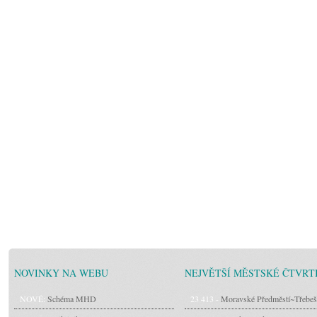
NOVINKY NA WEBU
NEJVĚTŠÍ MĚSTSKÉ ČTVRT
NOVÉ:
Schéma MHD
23 413 -
Moravské Předměstí~Třebeš