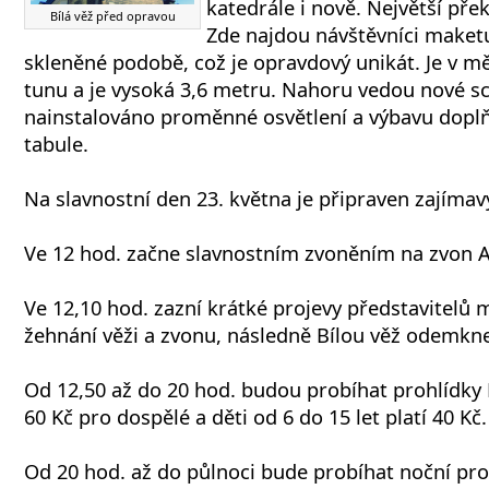
katedrále i nově. Největší pře
Bílá věž před opravou
Zde najdou návštěvníci maketu
skleněné podobě, což je opravdový unikát. Je v mě
tunu a je vysoká 3,6 metru. Nahoru vedou nové sc
nainstalováno proměnné osvětlení a výbavu doplňuj
tabule.
Na slavnostní den 23. května je připraven zajíma
Ve 12 hod. začne slavnostním zvoněním na zvon A
Ve 12,10 hod. zazní krátké projevy představitelů 
žehnání věži a zvonu, následně Bílou věž odemkne
Od 12,50 až do 20 hod. budou probíhat prohlídky B
60 Kč pro dospělé a děti od 6 do 15 let platí 40 Kč.
Od 20 hod. až do půlnoci bude probíhat noční pro