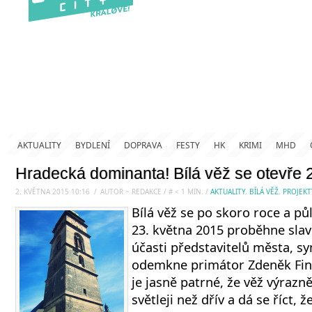
AKTUALITY
BYDLENÍ
DOPRAVA
FESTY
HK
KRIMI
MHD
Hradecká dominanta! Bílá věž se otevře 
2. KVĚTNA 2015 10:16
.
/
AUTOR ~ REDAKCE
/
#
< 1
MIN.
/
AKTUALITY
,
BÍLÁ VĚŽ
,
PROJEKT
Bílá věž se po skoro roce a půl
23. května 2015 proběhne slav
účasti představitelů města, sy
odemkne primátor Zdeněk Fink
je jasně patrné, že věž výrazn
světleji než dřív a dá se říct, 