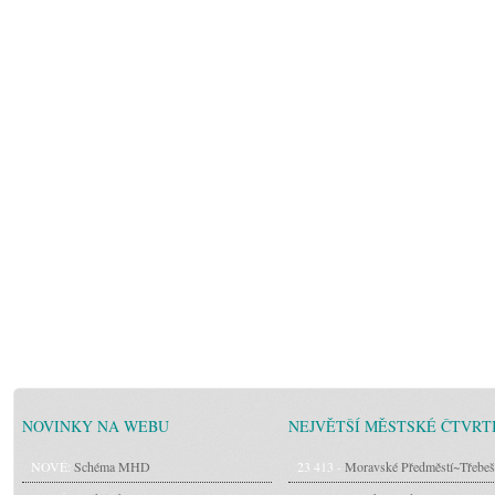
NOVINKY NA WEBU
NEJVĚTŠÍ MĚSTSKÉ ČTVRT
NOVÉ:
Schéma MHD
23 413 -
Moravské Předměstí~Třebeš