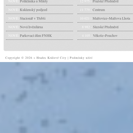
NOVÉ:
Poliklinika u Milety
12 975 -
Pražské Předměstí
NOVÉ:
Kuklenský podjezd
11 779 -
Centrum
NOVÉ:
Stacionář v Třebši
10 021 -
Malšovice~Malšova Lhota
NOVÉ:
Nová hvězdárna
8 982 -
Slezské Předměstí
NOVÉ:
Parkovací dům FNHK
4 105 -
Věkoše~Pouchov
Copyright © 2026 ~ Hradec Králové City
|
Podmínky užití