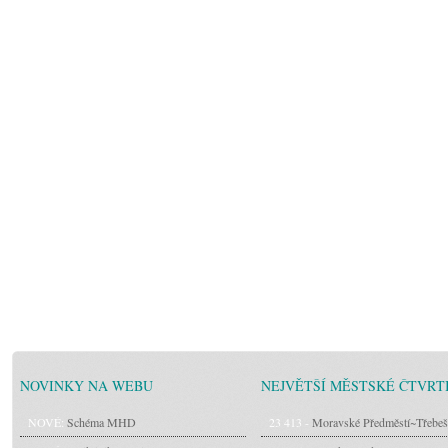
NOVINKY NA WEBU
NEJVĚTŠÍ MĚSTSKÉ ČTVRT
NOVÉ:
Schéma MHD
23 413 -
Moravské Předměstí~Třebeš