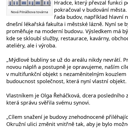
Hradce, který převzal funkci p
pokračoval v budování města. 
Nová Pilnáčkova továrna
řada budov, například hlavní n
dnešní lékařská fakulta i městské lázně. Nyní se 
proměňuje na moderní budovu. Výsledkem má být 
kde se skloubí služby, restaurace, kavárny, obcho
ateliéry, ale i výroba.
„Mýdlové bubliny se už do areálu nikdy nevrátí. 
novou náplň a postupně je opravujeme, naším cíl
v multifunkční objekt s nezaměnitelným kouzlem m
budoucnost společnost, která nyní vlastní objekt.
Vlastníkem je Olga Řeháčková, dcera posledního z
která správu svěřila svému synovi.
„Cílem snažení je budovy znehodnocené přiléhaj
Okružní ulici změnit vnitřně tak, aby je bylo mo