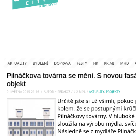
AKTUALITY
BYDLENÍ
DOPRAVA
FESTY
HK
KRIMI
MHD
Pilnáčkova továrna se mění. S novou fa
objekt
9. KVĚTNA 2015 21:16
.
/
AUTOR ~ REDAKCE
/
#
2
MIN.
/
AKTUALITY
,
PROJEKTY
Určitě jste si už všimli, pokud
kolem, že se postupnými krůč
Pilnáčkovy továrny. V hluboké
sloužila na výrobu mýdla, svíč
Následně se z mydláře Pilnáčk