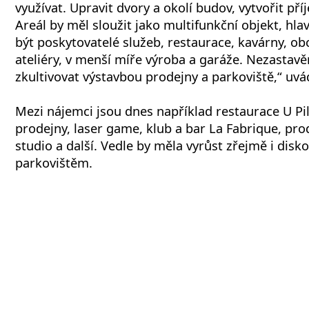
využívat. Upravit dvory a okolí budov, vytvořit pří
Areál by měl sloužit jako multifunkční objekt, hla
být poskytovatelé služeb, restaurace, kavárny, ob
ateliéry, v menší míře výroba a garáže. Nezasta
zkultivovat výstavbou prodejny a parkoviště,“ uvád
Mezi nájemci jsou dnes například restaurace U Pi
prodejny, laser game, klub a bar La Fabrique, pro
studio a další. Vedle by měla vyrůst zřejmě i disk
parkovištěm.