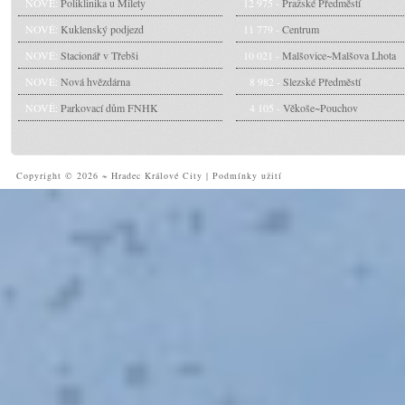
NOVÉ:
Poliklinika u Milety
12 975 -
Pražské Předměstí
NOVÉ:
Kuklenský podjezd
11 779 -
Centrum
NOVÉ:
Stacionář v Třebši
10 021 -
Malšovice~Malšova Lhota
NOVÉ:
Nová hvězdárna
8 982 -
Slezské Předměstí
NOVÉ:
Parkovací dům FNHK
4 105 -
Věkoše~Pouchov
Copyright © 2026 ~ Hradec Králové City
|
Podmínky užití