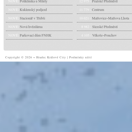
NOVÉ:
Poliklinika u Milety
12 975 -
Pražské Předměstí
NOVÉ:
Kuklenský podjezd
11 779 -
Centrum
NOVÉ:
Stacionář v Třebši
10 021 -
Malšovice~Malšova Lhota
NOVÉ:
Nová hvězdárna
8 982 -
Slezské Předměstí
NOVÉ:
Parkovací dům FNHK
4 105 -
Věkoše~Pouchov
Copyright © 2026 ~ Hradec Králové City
|
Podmínky užití