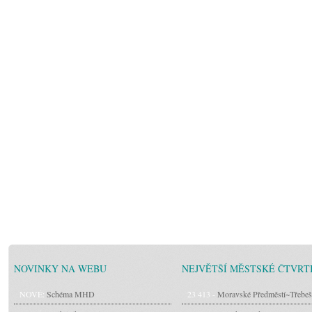
NOVINKY NA WEBU
NEJVĚTŠÍ MĚSTSKÉ ČTVRT
NOVÉ:
Schéma MHD
23 413 -
Moravské Předměstí~Třebeš