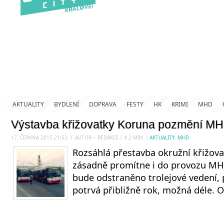
AKTUALITY
BYDLENÍ
DOPRAVA
FESTY
HK
KRIMI
MHD
Výstavba křižovatky Koruna pozmění MHD
17. ČERVNA 2015 21:52
.
/
AUTOR ~ REDAKCE
/
#
2
MIN.
/
AKTUALITY
,
MHD
Rozsáhlá přestavba okružní křižov
zásadně promítne i do provozu MH
bude odstraněno trolejové vedení,
potrvá přibližně rok, možná déle. O