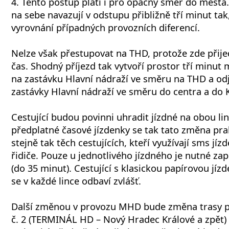
4. Tento postup platí i pro opačný směr do města. S
na sebe navazují v odstupu přibližně tří minut ta
vyrovnání případných provozních diferencí.
Nelze však přestupovat na THD, protože zde přijed
čas. Shodný příjezd tak vytvoří prostor tří minut 
na zastávku Hlavní nádraží ve směru na THD a od
zastávky Hlavní nádraží ve směru do centra a do K
Cestující budou povinni uhradit jízdné na obou lin
předplatné časové jízdenky se tak tato změna pra
stejně tak těch cestujících, kteří využívají sms jíz
řidiče. Pouze u jednotlivého jízdného je nutné zapl
(do 35 minut). Cestující s klasickou papírovou jí
se v každé lince odbaví zvlášť.
Další změnou v provozu MHD bude změna trasy pr
č. 2 (TERMINÁL HD – Nový Hradec Králové a zpět)