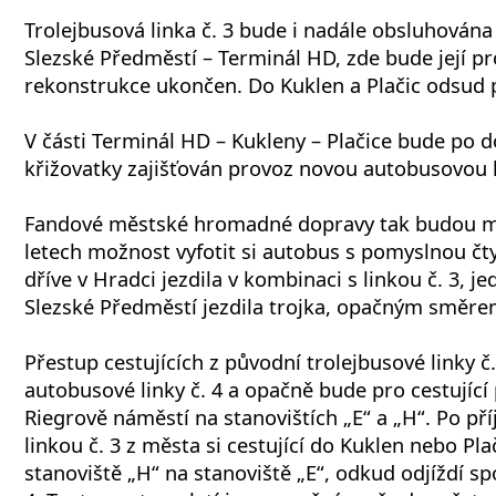
Trolejbusová linka č. 3 bude i nadále obsluhována
Slezské Předměstí – Terminál HD, zde bude její p
rekonstrukce ukončen. Do Kuklen a Plačic odsud p
V části Terminál HD – Kukleny – Plačice bude po 
křižovatky zajišťován provoz novou autobusovou l
Fandové městské hromadné dopravy tak budou mít
letech možnost vyfotit si autobus s pomyslnou čt
dříve v Hradci jezdila v kombinaci s linkou č. 3,
Slezské Předměstí jezdila trojka, opačným směre
Přestup cestujících z původní trolejbusové linky č
autobusové linky č. 4 a opačně bude pro cestující
Riegrově náměstí na stanovištích „E“ a „H“. Po př
linkou č. 3 z města si cestující do Kuklen nebo Pla
stanoviště „H“ na stanoviště „E“, odkud odjíždí sp