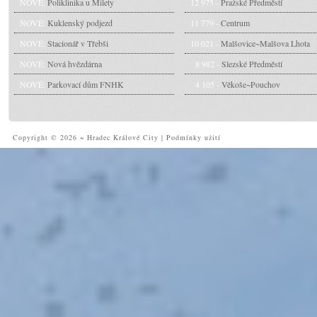
NOVÉ:
Poliklinika u Milety
12 975 -
Pražské Předměstí
NOVÉ:
Kuklenský podjezd
11 779 -
Centrum
NOVÉ:
Stacionář v Třebši
10 021 -
Malšovice~Malšova Lhota
NOVÉ:
Nová hvězdárna
8 982 -
Slezské Předměstí
NOVÉ:
Parkovací dům FNHK
4 105 -
Věkoše~Pouchov
Copyright © 2026 ~ Hradec Králové City
|
Podmínky užití