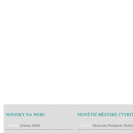
NOVINKY NA WEBU
NEJVĚTŠÍ MĚSTSKÉ ČTVRT
NOVÉ:
Schéma MHD
23 413 -
Moravské Předměstí~Třebeš