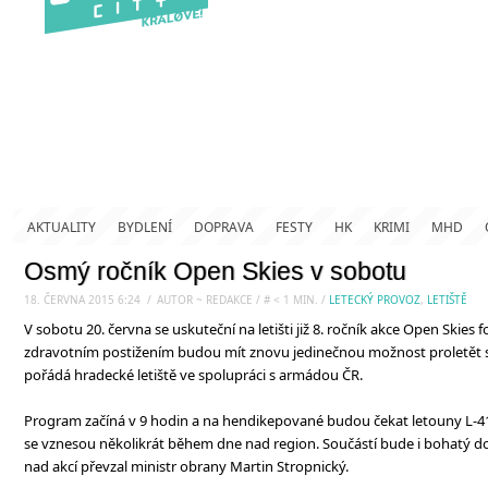
AKTUALITY
BYDLENÍ
DOPRAVA
FESTY
HK
KRIMI
MHD
Osmý ročník Open Skies v sobotu
18. ČERVNA 2015 6:24
.
/
AUTOR ~ REDAKCE
/
#
< 1
MIN.
/
LETECKÝ PROVOZ
,
LETIŠTĚ
V sobotu 20. června se uskuteční na letišti již 8. ročník akce Open Skie
zdravotním postižením budou mít znovu jedinečnou možnost proletět s
pořádá hradecké letiště ve spolupráci s armádou ČR.
Program začíná v 9 hodin a na hendikepované budou čekat letouny L-41
se vznesou několikrát během dne nad region. Součástí bude i bohatý 
nad akcí převzal ministr obrany Martin Stropnický.