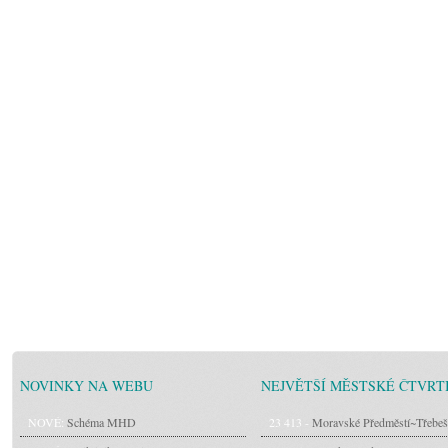
NOVINKY NA WEBU
NEJVĚTŠÍ MĚSTSKÉ ČTVRT
NOVÉ:
Schéma MHD
23 413 -
Moravské Předměstí~Třebeš