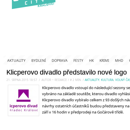
AKTUALITY
BYDLENÍ
DOPRAVA
FESTY
HK
KRIMI
MHD
Klicperovo divadlo představilo nové logo
21. SRPNA 2015 18:57
.
/
AUTOR ~ REDAKCE
/
#
2
MIN.
/
AKTUALITY
,
KULTURA
,
VOLNÝ ČA
Klicperovo divadlo vstoupí do následující sezony 
vybráno na základě soutěže, kterou divadlo vyhlási
Klicperovo divadlo vybíralo celkem z 93 došlých náv
návrhy ostatních účastníků budou představeny na s
září v 16 hodin v předprodeji na Gočárově třídě.