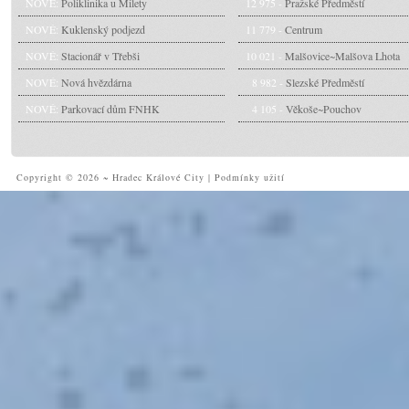
NOVÉ:
Poliklinika u Milety
12 975 -
Pražské Předměstí
NOVÉ:
Kuklenský podjezd
11 779 -
Centrum
NOVÉ:
Stacionář v Třebši
10 021 -
Malšovice~Malšova Lhota
NOVÉ:
Nová hvězdárna
8 982 -
Slezské Předměstí
NOVÉ:
Parkovací dům FNHK
4 105 -
Věkoše~Pouchov
Copyright © 2026 ~ Hradec Králové City
|
Podmínky užití