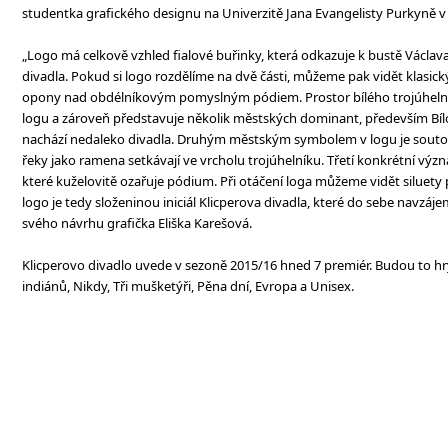
studentka grafického designu na Univerzitě Jana Evangelisty Purkyně v
„Logo má celkově vzhled fialové buřinky, která odkazuje k bustě Václav
divadla. Pokud si logo rozdělíme na dvě části, můžeme pak vidět klasický
opony nad obdélníkovým pomyslným pódiem. Prostor bílého trojúhel
logu a zároveň představuje několik městských dominant, především Bílo
nachází nedaleko divadla. Druhým městským symbolem v logu je soutok 
řeky jako ramena setkávají ve vrcholu trojúhelníku. Třetí konkrétní význa
které kuželovitě ozařuje pódium. Při otáčení loga můžeme vidět siluety
logo je tedy složeninou iniciál Klicperova divadla, které do sebe navzájem
svého návrhu grafička Eliška Karešová.
Klicperovo divadlo uvede v sezoně 2015/16 hned 7 premiér. Budou to hry
indiánů, Nikdy, Tři mušketýři, Pěna dní, Evropa a Unisex.