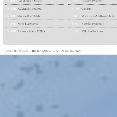
NOVÉ:
Poliklinika u Milety
12 975 -
Pražské Předměstí
NOVÉ:
Kuklenský podjezd
11 779 -
Centrum
NOVÉ:
Stacionář v Třebši
10 021 -
Malšovice~Malšova Lhota
NOVÉ:
Nová hvězdárna
8 982 -
Slezské Předměstí
NOVÉ:
Parkovací dům FNHK
4 105 -
Věkoše~Pouchov
Copyright © 2026 ~ Hradec Králové City
|
Podmínky užití