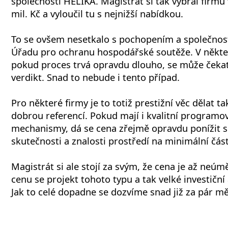
společnosti HELIKA. Magistrát si tak vybral firmu 
mil. Kč a vyloučil tu s nejnižší nabídkou.
To se ovšem nesetkalo s pochopením a společnost
Úřadu pro ochranu hospodářské soutěže. V někte
pokud proces trvá opravdu dlouho, se může čekat
verdikt. Snad to nebude i tento případ.
Pro některé firmy je to totiž prestižní věc dělat ta
dobrou referencí. Pokud mají i kvalitní programo
mechanismy, dá se cena zřejmě opravdu ponížit s
skutečnosti a znalosti prostředí na minimální čás
Magistrát si ale stojí za svým, že cena je až neúm
cenu se projekt tohoto typu a tak velké investiční
Jak to celé dopadne se dozvíme snad již za pár mě