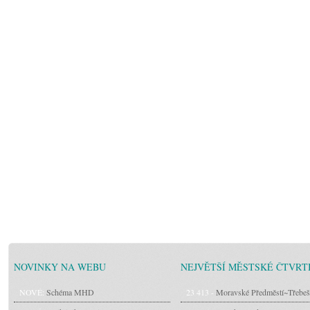
NOVINKY NA WEBU
NEJVĚTŠÍ MĚSTSKÉ ČTVRT
NOVÉ:
Schéma MHD
23 413 -
Moravské Předměstí~Třebeš