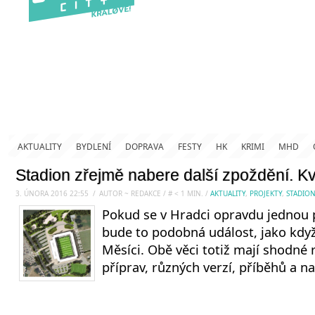
AKTUALITY
BYDLENÍ
DOPRAVA
FESTY
HK
KRIMI
MHD
Stadion zřejmě nabere další zpoždění. Kv
3. ÚNORA 2016 22:55
.
/
AUTOR ~ REDAKCE
/
#
< 1
MIN.
/
AKTUALITY
,
PROJEKTY
,
STADIO
Pokud se v Hradci opravdu jednou p
bude to podobná událost, jako když 
Měsíci. Obě věci totiž mají shodné r
příprav, různých verzí, příběhů a n