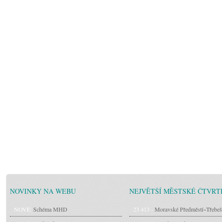
NOVINKY NA WEBU
NEJVĚTŠÍ MĚSTSKÉ ČTVRT
NOVÉ:
Schéma MHD
23 413 -
Moravské Předměstí~Třebeš