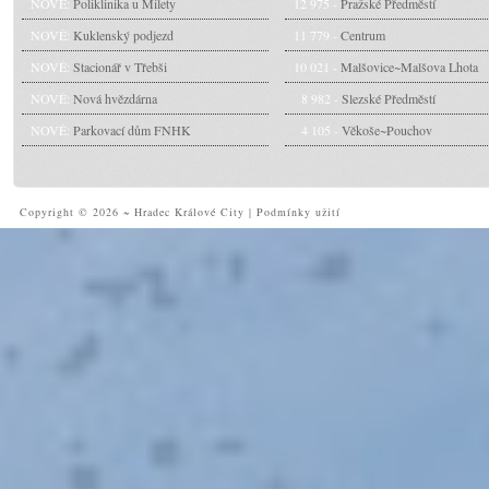
NOVÉ:
Poliklinika u Milety
12 975 -
Pražské Předměstí
NOVÉ:
Kuklenský podjezd
11 779 -
Centrum
NOVÉ:
Stacionář v Třebši
10 021 -
Malšovice~Malšova Lhota
NOVÉ:
Nová hvězdárna
8 982 -
Slezské Předměstí
NOVÉ:
Parkovací dům FNHK
4 105 -
Věkoše~Pouchov
Copyright © 2026 ~ Hradec Králové City
|
Podmínky užití