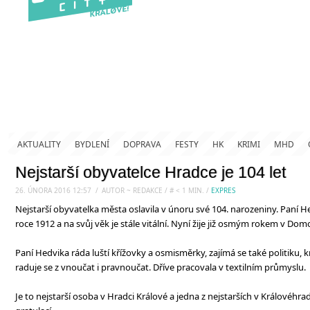
AKTUALITY
BYDLENÍ
DOPRAVA
FESTY
HK
KRIMI
MHD
Nejstarší obyvatelce Hradce je 104 let
26. ÚNORA 2016 12:57
.
/
AUTOR ~ REDAKCE
/
#
< 1
MIN.
/
EXPRES
Nejstarší obyvatelka města oslavila v únoru své 104. narozeniny. Paní H
roce 1912 a na svůj věk je stále vitální. Nyní žije již osmým rokem v Do
Paní Hedvika ráda luští křížovky a osmisměrky, zajímá se také politiku, kr
raduje se z vnoučat i pravnoučat. Dříve pracovala v textilním průmyslu.
Je to nejstarší osoba v Hradci Králové a jedna z nejstarších v Královéhr