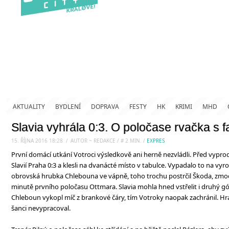
AKTUALITY
BYDLENÍ
DOPRAVA
FESTY
HK
KRIMI
MHD
Slavia vyhrála 0:3. O poločase rvačka s 
15. ŘÍJNA 2016 18:28
.
/
AUTOR ~ REDAKCE
/
#
2
MIN.
/
EXPRES
První domácí utkání Votroci výsledkově ani herně nezvládli. Před vypr
Slavií Praha 0:3 a klesli na dvanácté místo v tabulce. Vypadalo to na vyro
obrovská hrubka Chlebouna ve vápně, toho trochu postrčil Škoda, zmocnil
minutě prvního poločasu Ottmara. Slavia mohla hned vstřelit i druhý gó
Chleboun vykopl míč z brankové čáry, tím Votroky naopak zachránil. Hr
šanci nevypracoval.