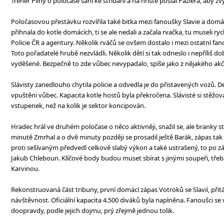
Trenér Pilný o poločase sáhl ke střídání a na hřiště poslal Pázlera, aby z
Poločasovou přestávku rozvířila také bitka mezi fanoušky Slavie a domác
přihnala do kotle domácích, ti se ale nedali a začala rvačka, tu museli r
Policie ČR a agentury. Několik rváčů se ovšem dostalo i mezi ostatní fano
Toto pořadatelé hrubě nezvládli. Několik dětí si tak odneslo i nepříliš dob
vyděšené. Bezpečně to zde vůbec nevypadalo, spíše jako z nějakého akč
Slávisty zanedlouho chytila policie a odvedla je do přistavených vozů. D
vpuštěni vůbec. Kapacita kotle hostů byla překročena. Slávisté si stěžova
vstupenek, než na kolik je sektor koncipován.
Hradec hrál ve druhém poločase o něco aktivněji, snažil se, ale branky stříl
minutě Zmrhal a o dvě minuty později se prosadil ještě Barák, zápas tak
proti sešívaným předvedl celkově slabý výkon a také ustrašený, to po 
Jakub Chleboun. Klíčové body budou muset sbírat s jinými soupeři, třeba
Karvinou.
Rekonstruovaná část tribuny, první domácí zápas Votroků se Slavií, přit
návštěvnost. Oficiální kapacita 4.500 diváků byla naplněna. Fanoušci se v
doopravdy, podle jejich dojmu, prý zřejmě jednou tolik.