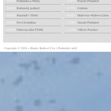
NOVÉ:
Poliklinika u Milety
12 975 -
Pražské Předměstí
NOVÉ:
Kuklenský podjezd
11 779 -
Centrum
NOVÉ:
Stacionář v Třebši
10 021 -
Malšovice~Malšova Lhota
NOVÉ:
Nová hvězdárna
8 982 -
Slezské Předměstí
NOVÉ:
Parkovací dům FNHK
4 105 -
Věkoše~Pouchov
Copyright © 2026 ~ Hradec Králové City
|
Podmínky užití