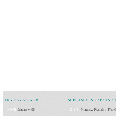
NOVINKY NA WEBU
NEJVĚTŠÍ MĚSTSKÉ ČTVRT
NOVÉ:
Schéma MHD
23 413 -
Moravské Předměstí~Třebeš