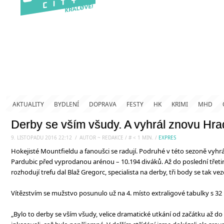
AKTUALITY
BYDLENÍ
DOPRAVA
FESTY
HK
KRIMI
MHD
Derby se vším všudy. A vyhrál znovu Hr
9. LISTOPADU 2016 22:12
.
/
AUTOR ~ REDAKCE
/
#
< 1
MIN.
/
EXPRES
Hokejisté Mountfieldu a fanoušci se radují. Podruhé v této sezoně vyhrá
Pardubic před vyprodanou arénou – 10.194 diváků. Až do poslední třetiny 
rozhodují trefu dal Blaž Gregorc, specialista na derby, tři body se tak v
Vítězstvím se mužstvo posunulo už na 4. místo extraligové tabulky s 32 
„Bylo to derby se vším všudy, velice dramatické utkání od začátku až 