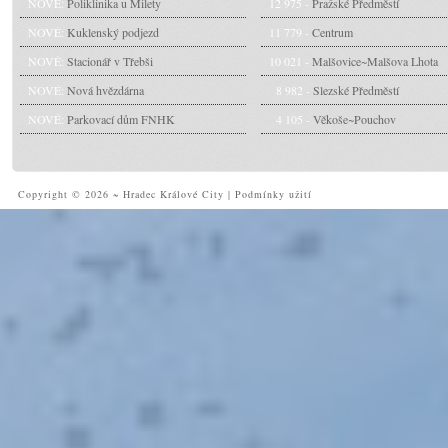
NOVÉ:
Poliklinika u Milety
12 975 -
Pražské Předměstí
NOVÉ:
Kuklenský podjezd
11 779 -
Centrum
NOVÉ:
Stacionář v Třebši
10 021 -
Malšovice~Malšova Lhota
NOVÉ:
Nová hvězdárna
8 982 -
Slezské Předměstí
NOVÉ:
Parkovací dům FNHK
4 105 -
Věkoše~Pouchov
Copyright © 2026 ~ Hradec Králové City
|
Podmínky užití