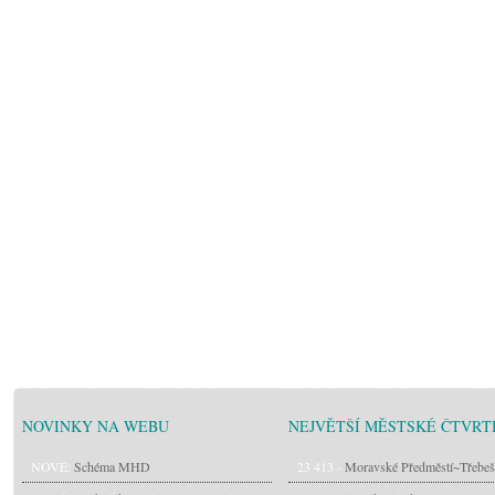
NOVINKY NA WEBU
NEJVĚTŠÍ MĚSTSKÉ ČTVRT
NOVÉ:
Schéma MHD
23 413 -
Moravské Předměstí~Třebeš