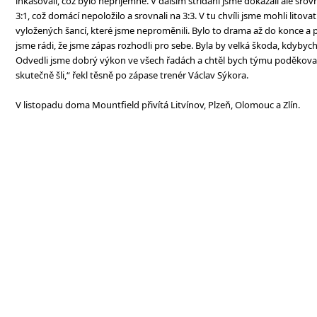
inkasovali, což bylo nepříjemné. V dalším střídání jsme dokázali ale srov
3:1, což domácí nepoložilo a srovnali na 3:3. V tu chvíli jsme mohli litov
vyložených šancí, které jsme neproměnili. Bylo to drama až do konce a
jsme rádi, že jsme zápas rozhodli pro sebe. Byla by velká škoda, kdybych
Odvedli jsme dobrý výkon ve všech řadách a chtěl bych týmu poděkovat,
skutečně šli,“ řekl těsně po zápase trenér Václav Sýkora.
V listopadu doma Mountfield přivítá Litvínov, Plzeň, Olomouc a Zlín.