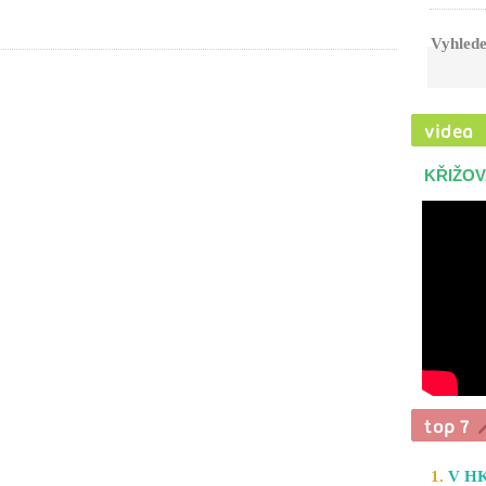
Vyhlede
KŘIŽOV
1.
V HK