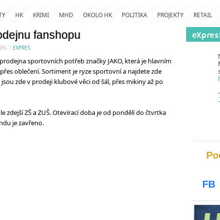
TY
HK
KRIMI
MHD
OKOLO HK
POLITIKA
PROJEKTY
RETAIL
rodejnu fanshopu
IN.
/
EXPRES
 prodejna sportovních potřeb značky JAKO, která je hlavním
es oblečení. Sortiment je ryze sportovní a najdete zde
jsou zde v prodeji klubové věci od šál, přes mikiny až po
 zdejší ZŠ a ZUŠ. Otevírací doba je od pondělí do čtvrtka
endu je zavřeno.
Po
FB