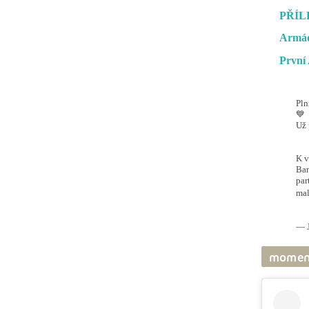
PŘÍL
Armád
První 
Pln
💙
Už 
#O
@ai
K v
Bar
par
mal
pic
— J