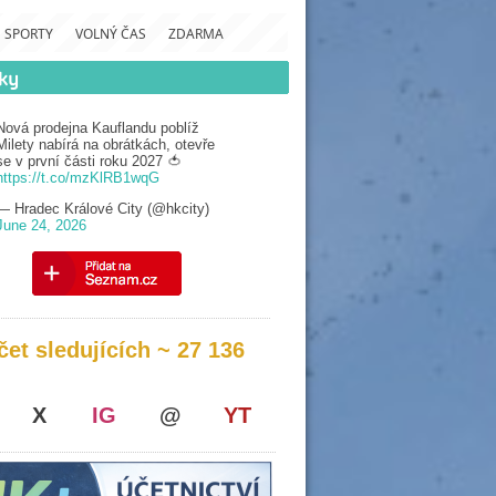
SPORTY
VOLNÝ ČAS
ZDARMA
Nová prodejna Kauflandu poblíž
Milety nabírá na obrátkách, otevře
se v první části roku 2027 🍅
https://t.co/mzKlRB1wqG
— Hradec Králové City (@hkcity)
June 24, 2026
čet sledujících ~ 27 136
X
IG
@
YT