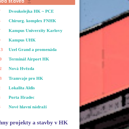
7
Dvoukolejka HK ~ PCE
5
Chirurg. komplex FNHK
7
Kampus Univerzity Karlovy
9
Kampus UHK
13
Uzel Grand a promenáda
0
Terminál Airport HK
2
Nová Hvězda
3
Tramvaje pro HK
2
Lokalita Aldis
4
Porta Hradec
3
Nové hlavní nádraží
hny projekty a stavby v HK