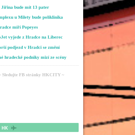
Jiřina bude mít 13 pater
plexu u Milety bude poliklinika
radce míří Popeyes
Jet vyjede z Hradce na Liberec
rší podjezd v Hradci se změní
é hradecké podniky mizí ze scény
~ Sledujte FB stránky HKCITY ~