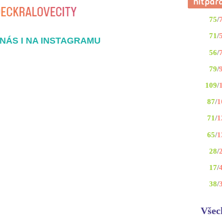
75
/
71
/
NÁS I NA INSTAGRAMU
56
/
79
/
109
/
87
/
1
71
/
1
65
/
1
28
/
17
/
38
/
Všec