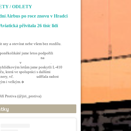
ETY / ODLETY
ní Airbus po roce znovu v Hradci
Aviatická přivítala 26 tisíc lidí
it sny a otevírat nebe všem bez rozdílu.
poněkolikáté jsme letos podpořili
penSkiesForHandicapped
na
rporthkcity
v
@hradec_kralove
.
yhlídkovým letům jsme poskytli L-410
ču, která ve spolupráci s dalšími
tnery, vč.
@ArmadaCR
udělala radost
ým i velkým.✈️
.twitter.com/5EkzdsVvfR
iří Protiva (@jiri_protiva)
June 20, 2026