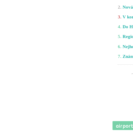
2.
Nová 
3.
V kom
4.
Do H
5.
Regio
6.
Nejho
7.
Znám