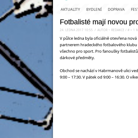
AKTUALITY
BYDLENÍ
DOPRAVA
FES
Fotbalisté mají novou p
24. LEDNA 2017 10:55
.
/
AUTOR ~ REDAKCE
/
#
< 1
M
V půlce ledna byla oficiálně otevřena nová
partnerem hradeckého fotbalového klubu př
všechno pro sport. Pro fanoušky fotbalistů 
dárkové předměty.
Obchod se nachází v Habrmanově ulici vedle
9:00 – 17:30. V pátek od 9:00 – 16:30. O vík