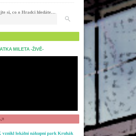
jte si, co o Hradci hledáte…
ATKA MILETA -ŽIVĚ-
 vznikl lokální nákupní park Kruhák