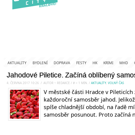
AKTUALITY
BYDLENÍ
DOPRAVA
FESTY
HK
KRIMI
MHD
Jahodové Piletice. Začíná oblíbený samo
4. ČERVNA 2017 10:26
.
/
AUTOR ~ REDAKCE
/
#
< 1
MIN.
/
AKTUALITY
,
VOLNÝ ČAS
V městské části Hradce v Pileticích 
každoroční samosběr jahod. Jelikož
spíše chladnější období, na řadě m
samosběr posunout. Proto začíná n