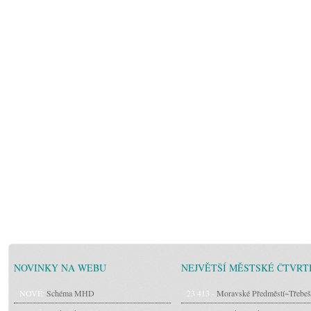
NOVINKY NA WEBU
NEJVĚTŠÍ MĚSTSKÉ ČTVRT
NOVÉ:
Schéma MHD
23 413 -
Moravské Předměstí~Třebeš