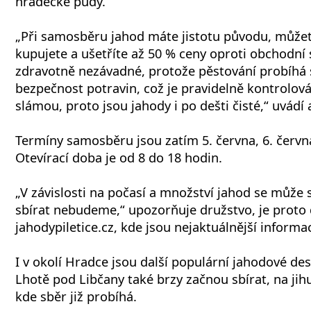
hradecké půdy.
„Při samosběru jahod máte jistotu původu, může
kupujete a ušetříte až 50 % ceny oproti obchodní 
zdravotně nezávadné, protože pěstování probíhá
bezpečnost potravin, což je pravidelně kontrolov
slámou, proto jsou jahody i po dešti čisté,“ uvádí 
Termíny samosběru jsou zatím 5. června, 6. června
Otevírací doba je od 8 do 18 hodin.
„V závislosti na počasí a množství jahod se může 
sbírat nebudeme,“ upozorňuje družstvo, je proto
jahodypiletice.cz, kde jsou nejaktuálnější inform
I v okolí Hradce jsou další populární jahodové des
Lhotě pod Libčany také brzy začnou sbírat, na jih
kde sběr již probíhá.