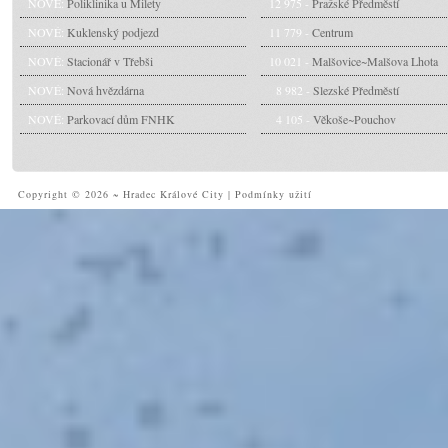
NOVÉ:
Poliklinika u Milety
12 975 -
Pražské Předměstí
NOVÉ:
Kuklenský podjezd
11 779 -
Centrum
NOVÉ:
Stacionář v Třebši
10 021 -
Malšovice~Malšova Lhota
NOVÉ:
Nová hvězdárna
8 982 -
Slezské Předměstí
NOVÉ:
Parkovací dům FNHK
4 105 -
Věkoše~Pouchov
Copyright © 2026 ~ Hradec Králové City
|
Podmínky užití