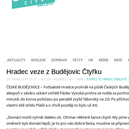
AKTUALITY
BYDLENÍ
DOPRAVA
FESTY
HK
KRIMI
MHD
Hradec veze z Budějovic Čtyřku
20. SRPNA 2017 20:37
.
/
AUTOR ~ REDAKCE
/
#
< 1
MIN.
/
EXPRES
,
FC HRADEC KRÁLOVÉ
,
ČESKÉ BUDĚJOVICE – Fotbalisté Hradce prohráli na půdě Českých Budějo
alespoň v závěru utkání vstřelil Pázler. Vysoká prohra se rodila za pochod
minutě, do konce poločasu po penaltě zvýšil Táborský na 2:0. Po přícho
vlastní sítě střelu Plašil a o chvíli později to bylo už 4:0.
„Domácí mohli vyhrát daleko víc. Ottmar některé šance chytil. My jsme v
směrech byli domácí lepší. Je to pro nás dobrá facka, musíme se připrav