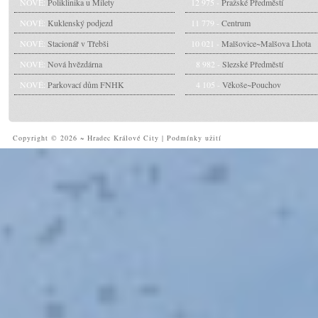
NOVÉ:
Poliklinika u Milety
12 975 -
Pražské Předměstí
NOVÉ:
Kuklenský podjezd
11 779 -
Centrum
NOVÉ:
Stacionář v Třebši
10 021 -
Malšovice~Malšova Lhota
NOVÉ:
Nová hvězdárna
8 982 -
Slezské Předměstí
NOVÉ:
Parkovací dům FNHK
4 105 -
Věkoše~Pouchov
Copyright © 2026 ~ Hradec Králové City
|
Podmínky užití