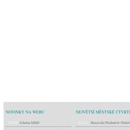
NOVINKY NA WEBU
NEJVĚTŠÍ MĚSTSKÉ ČTVRT
NOVÉ:
Schéma MHD
23 413 -
Moravské Předměstí~Třebeš