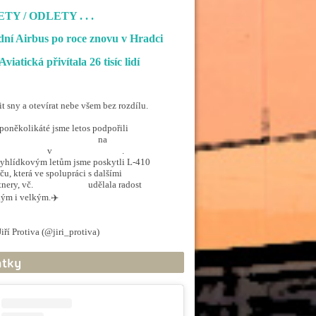
ETY / ODLETY
. . .
ní Airbus po roce znovu v Hradci
Aviatická přivítala 26 tisíc lidí
it sny a otevírat nebe všem bez rozdílu.
poněkolikáté jsme letos podpořili
penSkiesForHandicapped
na
rporthkcity
v
@hradec_kralove
.
yhlídkovým letům jsme poskytli L-410
ču, která ve spolupráci s dalšími
tnery, vč.
@ArmadaCR
udělala radost
ým i velkým.✈️
.twitter.com/5EkzdsVvfR
iří Protiva (@jiri_protiva)
June 20, 2026