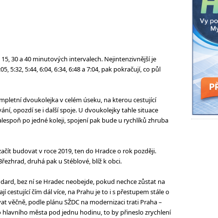
v 15, 30 a 40 minutových intervalech. Nejintenzivnější je
05, 5:32, 5:44, 6:04, 6:34, 6:48 a 7:04, pak pokračují, co půl
mpletní dvoukolejka v celém úseku, na kterou cestující
vání, opozdí se i další spoje. U dvoukolejky tahle situace
alespoň po jedné koleji, spojení pak bude u rychlíků zhruba
ačít budovat v roce 2019, ten do Hradce o rok později.
řezhrad, druhá pak u Stéblové, blíž k obci.
andard, bez ní se Hradec neobejde, pokud nechce zůstat na
í cestující čím dál více, na Prahu je to i s přestupem stále o
rvat věčně, podle plánu SŽDC na modernizaci trati Praha –
hlavního města pod jednu hodinu, to by přineslo zrychlení