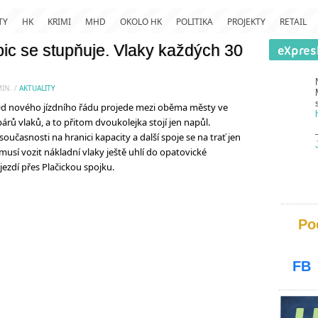
TY
HK
KRIMI
MHD
OKOLO HK
POLITIKA
PROJEKTY
RETAIL
ic se stupňuje. Vlaky každých 30
IN.
/
AKTUALITY
 nového jízdního řádu projede mezi oběma městy ve
rů vlaků, a to přitom dvoukolejka stojí jen napůl.
 současnosti na hranici kapacity a další spoje se na trať jen
musí vozit nákladní vlaky ještě uhlí do opatovické
 jezdí přes Plačickou spojku.
Po
FB