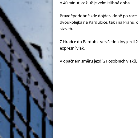
o 40 minut, což už je velmi slibná doba.
Pravděpodobně zde dojde v době po roce 2
dvoukolejka na Pardubice, tak i na Prahu, c
staveb.
Z Hradce do Pardubic ve všední dny jezdí 2
expresní vlak.
V opačném směru jezdí 21 osobních vlaků, 8