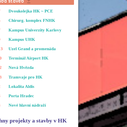
7
Dvoukolejka HK ~ PCE
5
Chirurg. komplex FNHK
7
Kampus Univerzity Karlovy
9
Kampus UHK
13
Uzel Grand a promenáda
0
Terminál Airport HK
2
Nová Hvězda
3
Tramvaje pro HK
2
Lokalita Aldis
4
Porta Hradec
3
Nové hlavní nádraží
hny projekty a stavby v HK