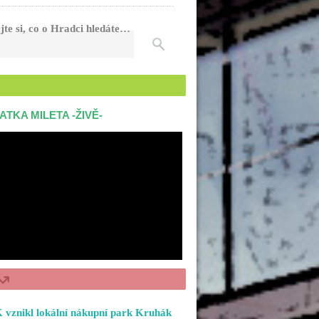
jte si, co o Hradci hledáte…
ATKA MILETA -ŽIVĚ-
 vznikl lokální nákupní park Kruhák