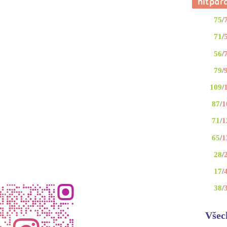
75
/
71
/
56
/
79
/
109
/
87
/
1
71
/
1
65
/
1
28
/
17
/
38
/
Všec