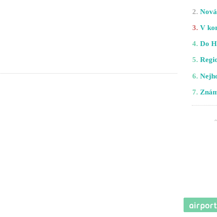
2.
Nová 
3.
V kom
4.
Do H
5.
Regio
6.
Nejho
7.
Znám