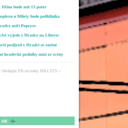
Jiřina bude mít 13 pater
plexu u Milety bude poliklinika
radce míří Popeyes
Jet vyjede z Hradce na Liberec
rší podjezd v Hradci se změní
é hradecké podniky mizí ze scény
~ Sledujte FB stránky HKCITY ~