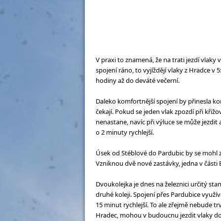
V praxi to znamená, že na trati jezdí vlaky 
spojení ráno, to vyjíždějí vlaky z Hradce v 5:
hodiny až do deváté večerní.
Daleko komfortnější spojení by přinesla ko
čekají. Pokud se jeden vlak zpozdí při křižo
nenastane, navíc při výluce se může jezdit 
o 2 minuty rychlejší.
Úsek od Stéblové do Pardubic by se mohl z
Vzniknou dvě nové zastávky, jedna v části B
Dvoukolejka je dnes na železnici určitý st
druhé koleji. Spojení přes Pardubice využívaj
15 minut rychlejší. To ale zřejmě nebude t
Hradec, mohou v budoucnu jezdit vlaky do 