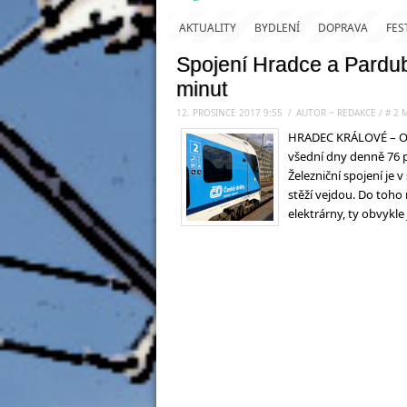
AKTUALITY
BYDLENÍ
DOPRAVA
FES
Spojení Hradce a Pardub
minut
12. PROSINCE 2017 9:55
.
/
AUTOR ~ REDAKCE
/
#
2
M
HRADEC KRÁLOVÉ – Od
všední dny denně 76 pá
Železniční spojení je v
stěží vejdou. Do toho 
elektrárny, ty obvykle