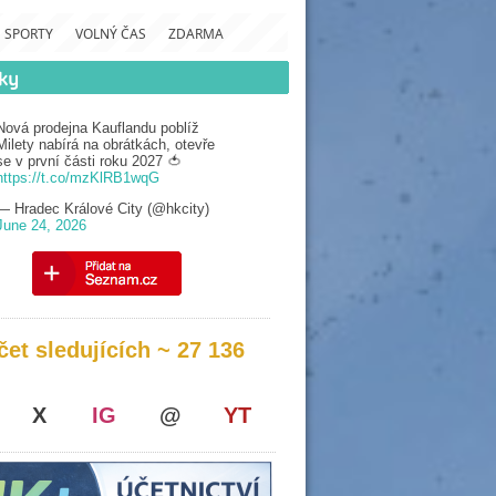
SPORTY
VOLNÝ ČAS
ZDARMA
Nová prodejna Kauflandu poblíž
Milety nabírá na obrátkách, otevře
se v první části roku 2027 🍅
https://t.co/mzKlRB1wqG
— Hradec Králové City (@hkcity)
June 24, 2026
čet sledujících ~ 27 136
X
IG
@
YT