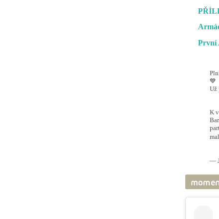
PŘÍL
Armád
První 
Pln
💙
Už 
#O
@ai
K v
Bar
par
mal
pic
— J