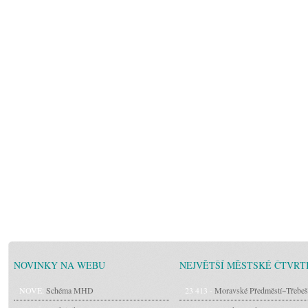
NOVINKY NA WEBU
NEJVĚTŠÍ MĚSTSKÉ ČTVRT
NOVÉ:
Schéma MHD
23 413 -
Moravské Předměstí~Třebeš