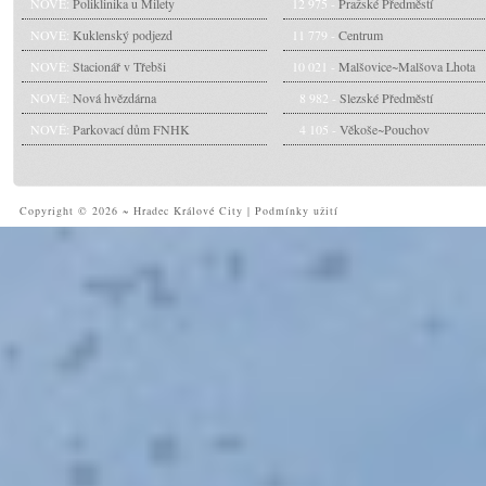
NOVÉ:
Poliklinika u Milety
12 975 -
Pražské Předměstí
NOVÉ:
Kuklenský podjezd
11 779 -
Centrum
NOVÉ:
Stacionář v Třebši
10 021 -
Malšovice~Malšova Lhota
NOVÉ:
Nová hvězdárna
8 982 -
Slezské Předměstí
NOVÉ:
Parkovací dům FNHK
4 105 -
Věkoše~Pouchov
Copyright © 2026 ~ Hradec Králové City
|
Podmínky užití