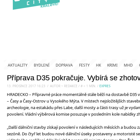
AKTUALITY
BYDLENÍ
DOPRAVA
FESTY
HK
KRIMI
MHD
Příprava D35 pokračuje. Vybírá se zhotov
13. PROSINCE 2017 16:23
.
/
AUTOR ~ REDAKCE
/
#
< 1
MIN.
/
EXPRES
HRADECKO – Přípravné práce momentálně stále běží na dostavbě D35 
– Časy a Časy-Ostrov u Vysokého Mýta. V místech nejsložitějších staveb
archeologie, na estakádu přes Labe, další mosty a části trasy už je vy
povolení. Vládní výběrová komise posuzuje v posledním kole nabídky zh
„Další dálniční stavby získají povolení v následujících měsících a budou z
sezóně. Do čtyř let budou nové dálniční úseky postaveny a motoristé se