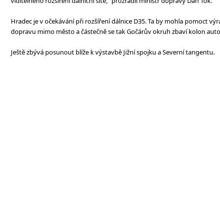
viditelného rozšíření dálniční sítě,“ prozradil ministr dopravy Dan Ťok.
Hradec je v očekávání při rozšíření dálnice D35. Ta by mohla pomoct v
dopravu mimo město a částečně se tak Gočárův okruh zbaví kolon aut
Ještě zbývá posunout blíže k výstavbě Jižní spojku a Severní tangentu.