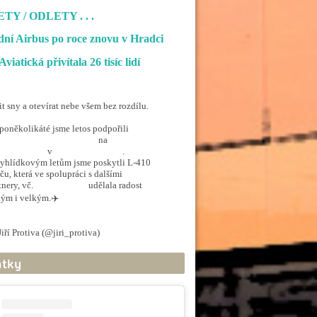
ETY / ODLETY
ní Airbus po roce znovu v Hradci
Aviatická přivítala 26 tisíc lidí
it sny a otevírat nebe všem bez rozdílu.
poněkolikáté jsme letos podpořili
penSkiesForHandicapped
na
rporthkcity
v
@hradec_kralove
.
yhlídkovým letům jsme poskytli L-410
ču, která ve spolupráci s dalšími
tnery, vč.
@ArmadaCR
udělala radost
ým i velkým.✈️
.twitter.com/5EkzdsVvfR
iří Protiva (@jiri_protiva)
June 20, 2026