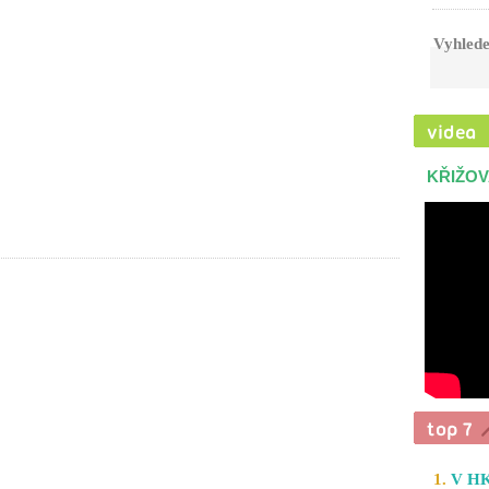
Vyhlede
KŘIŽOV
1.
V HK