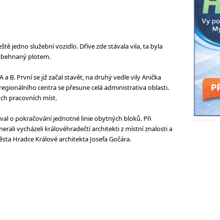
ště jedno služební vozidlo. Dříve zde stávala vila, ta byla
 obehnaný plotem.
 B. První se již začal stavět, na druhý vedle vily Anička
egionálního centra se přesune celá administrativa oblasti.
ých pracovních míst.
al o pokračování jednotné linie obytných bloků. Při
ali vycházeli královéhradečtí architekti z místní znalosti a
sta Hradce Králové architekta Josefa Gočára.