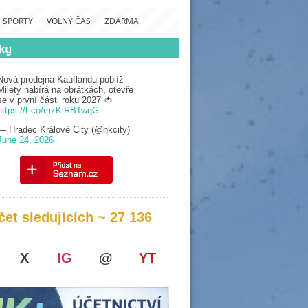
SPORTY
VOLNÝ ČAS
ZDARMA
Nová prodejna Kauflandu poblíž
Milety nabírá na obrátkách, otevře
se v první části roku 2027 🍅
https://t.co/mzKlRB1wqG
— Hradec Králové City (@hkcity)
June 24, 2026
čet sledujících ~ 27 136
X
IG
@
YT