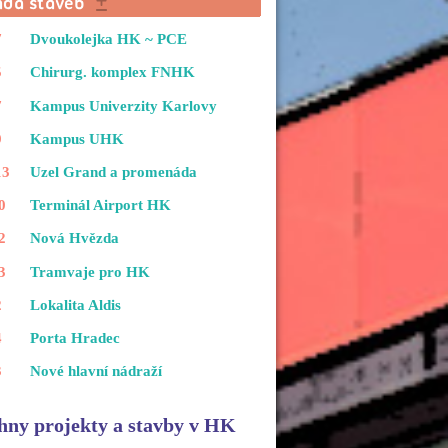
7
Dvoukolejka HK ~ PCE
5
Chirurg. komplex FNHK
7
Kampus Univerzity Karlovy
9
Kampus UHK
13
Uzel Grand a promenáda
0
Terminál Airport HK
2
Nová Hvězda
3
Tramvaje pro HK
2
Lokalita Aldis
4
Porta Hradec
3
Nové hlavní nádraží
hny projekty a stavby v HK