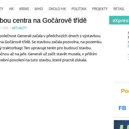
TY
HK
KRIMI
MHD
OKOLO HK
POLITIKA
PROJEKTY
RETAIL
vbou centra na Gočárově třídě
 1
MIN.
/
AKTUALITY
lečnost Generali začala v předchozích dnech s výstavbou
na Gočárově třídě. Se stavbou začala pozvolna, na pozemku
utý traktorbagr. Ten upravuje terén pro budoucí stavbu.
čnou až na jaře. Generali už začít stavět musela, v příštím
avební povolení na tuto stavbu, které pracně získala.
Po
FB