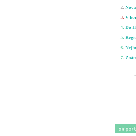
2.
Nová 
3.
V kom
4.
Do H
5.
Regio
6.
Nejho
7.
Znám