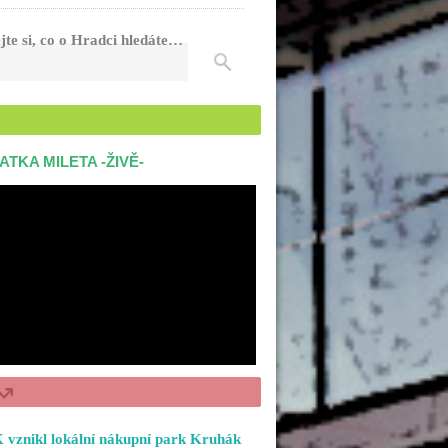
jte si, co o Hradci hledáte…
ATKA MILETA -ŽIVĚ-
 vznikl lokální nákupní park Kruhák