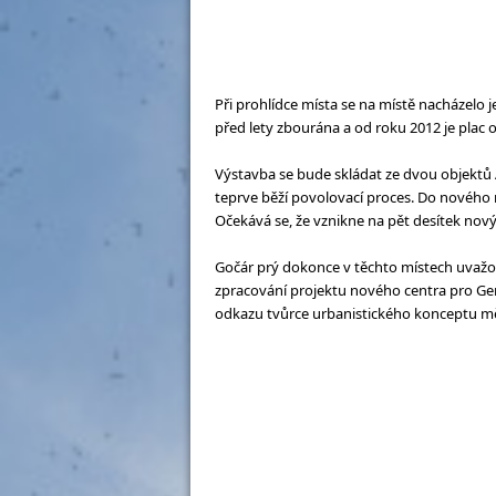
Při prohlídce místa se na místě nacházelo je
před lety zbourána a od roku 2012 je plac
Výstavba se bude skládat ze dvou objektů A a
teprve běží povolovací proces. Do nového r
Očekává se, že vznikne na pět desítek nov
Gočár prý dokonce v těchto místech uvažov
zpracování projektu nového centra pro Gener
odkazu tvůrce urbanistického konceptu mě