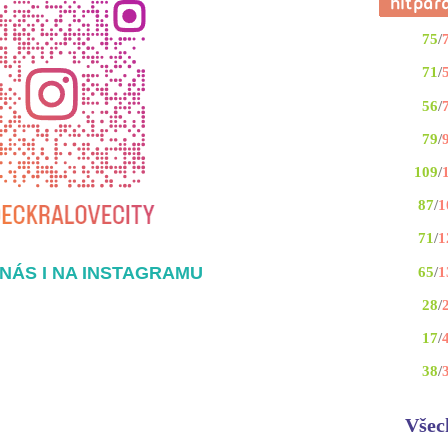
75
/
71
/
56
/
79
/
109
/
87
/
1
71
/
1
NÁS I NA INSTAGRAMU
65
/
1
28
/
17
/
38
/
Všec