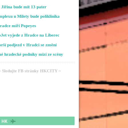
Jiřina bude mít 13 pater
plexu u Milety bude poliklinika
radce míří Popeyes
Jet vyjede z Hradce na Liberec
rší podjezd v Hradci se změní
é hradecké podniky mizí ze scény
~ Sledujte FB stránky HKCITY ~