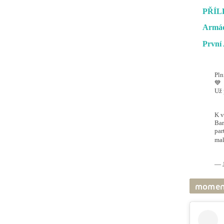
PŘÍL
Armád
První 
Pln
💙
Už 
#O
@ai
K v
Bar
par
mal
pic
— J