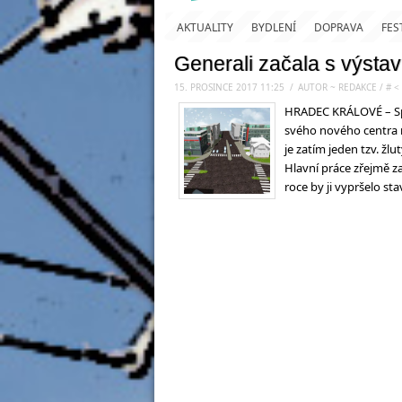
AKTUALITY
BYDLENÍ
DOPRAVA
FES
Generali začala s výsta
15. PROSINCE 2017 11:25
.
/
AUTOR ~ REDAKCE
/
#
<
HRADEC KRÁLOVÉ – Spo
svého nového centra 
je zatím jeden tzv. žl
Hlavní práce zřejmě za
roce by ji vypršelo st