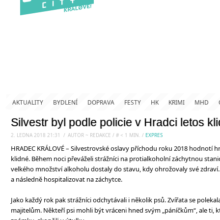
AKTUALITY
BYDLENÍ
DOPRAVA
FESTY
HK
KRIMI
MHD
Silvestr byl podle policie v Hradci letos kl
2. LEDNA 2018 21:31
.
/
AUTOR ~ REDAKCE
/
#
< 1
MIN.
/
EXPRES
HRADEC KRÁLOVÉ – Silvestrovské oslavy příchodu roku 2018 hodnotí hr
klidné. Během noci převáželi strážníci na protialkoholní záchytnou stanici
velkého množství alkoholu dostaly do stavu, kdy ohrožovaly své zdraví. 
a následně hospitalizovat na záchytce.
Jako každý rok pak strážníci odchytávali i několik psů. Zvířata se poleka
majitelům. Někteří psi mohli být vráceni hned svým „páníčkům“, ale ti, kt