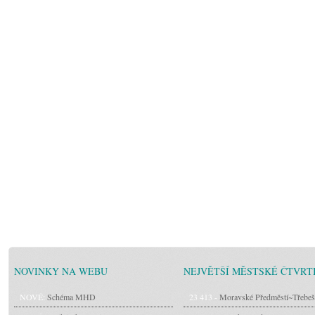
NOVINKY NA WEBU
NEJVĚTŠÍ MĚSTSKÉ ČTVRT
NOVÉ:
Schéma MHD
23 413 -
Moravské Předměstí~Třebeš