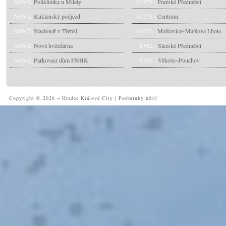
NOVÉ:
Poliklinika u Milety
12 975 -
Pražské Předměstí
NOVÉ:
Kuklenský podjezd
11 779 -
Centrum
NOVÉ:
Stacionář v Třebši
10 021 -
Malšovice~Malšova Lhota
NOVÉ:
Nová hvězdárna
8 982 -
Slezské Předměstí
NOVÉ:
Parkovací dům FNHK
4 105 -
Věkoše~Pouchov
Copyright © 2026 ~ Hradec Králové City
|
Podmínky užití