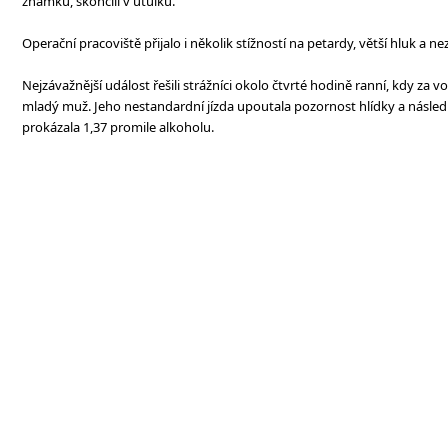
známku, skončili v útulku.
Operační pracoviště přijalo i několik stížností na petardy, větší hluk a n
Nejzávažnější událost řešili strážníci okolo čtvrté hodině ranní, kdy za v
mladý muž. Jeho nestandardní jízda upoutala pozornost hlídky a násl
prokázala 1,37 promile alkoholu.