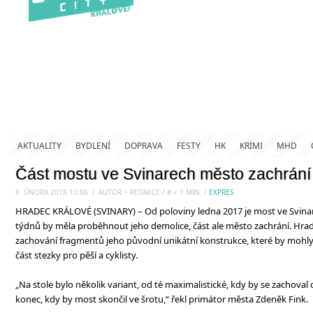
AKTUALITY
BYDLENÍ
DOPRAVA
FESTY
HK
KRIMI
MHD
Část mostu ve Svinarech město zachrání
8. ÚNORA 2018 10:06
.
/
AUTOR ~ REDAKCE
/
#
< 1
MIN.
/
EXPRES
HRADEC KRÁLOVÉ (SVINARY) – Od poloviny ledna 2017 je most ve Svinar
týdnů by měla proběhnout jeho demolice, část ale město zachrání. Hrad
zachování fragmentů jeho původní unikátní konstrukce, které by mohly
část stezky pro pěší a cyklisty.
„Na stole bylo několik variant, od té maximalistické, kdy by se zachoval 
konec, kdy by most skončil ve šrotu,“ řekl primátor města Zdeněk Fink.