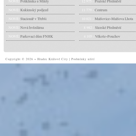
NOVÉ:
Poliklinika u Milety
12 975 -
Pražské Předměstí
NOVÉ:
Kuklenský podjezd
11 779 -
Centrum
NOVÉ:
Stacionář v Třebši
10 021 -
Malšovice~Malšova Lhota
NOVÉ:
Nová hvězdárna
8 982 -
Slezské Předměstí
NOVÉ:
Parkovací dům FNHK
4 105 -
Věkoše~Pouchov
Copyright © 2026 ~ Hradec Králové City
|
Podmínky užití