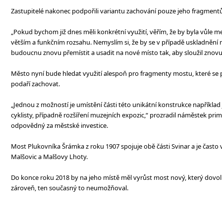
Zastupitelé nakonec podpořili variantu zachování pouze jeho fragmentů
„Pokud bychom již dnes měli konkrétní využití, věřím, že by byla vůle mez
větším a funkčním rozsahu. Nemyslím si, že by se v případě uskladnění na
budoucnu znovu přemístit a usadit na nové místo tak, aby sloužil znovu
Město nyní bude hledat využití alespoň pro fragmenty mostu, které se 
podaří zachovat.
„Jednou z možností je umístění části této unikátní konstrukce například 
cyklisty, případně rozšíření muzejních expozic,“ prozradil náměstek prim
odpovědný za městské investice.
Most Plukovníka Šrámka z roku 1907 spojuje obě části Svinar a je často v
Malšovic a Malšovy Lhoty.
Do konce roku 2018 by na jeho místě měl vyrůst most nový, který dovo
zároveň, ten současný to neumožňoval.