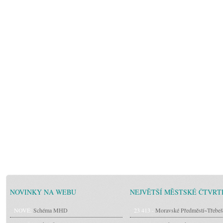
NOVINKY NA WEBU
NEJVĚTŠÍ MĚSTSKÉ ČTVRT
NOVÉ:
Schéma MHD
23 413 -
Moravské Předměstí~Třebeš