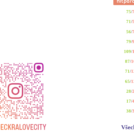
75
/
71
/
56
/
79
/
109
/
87
/
1
71
/
1
65
/
1
28
/
17
/
38
/
Všec