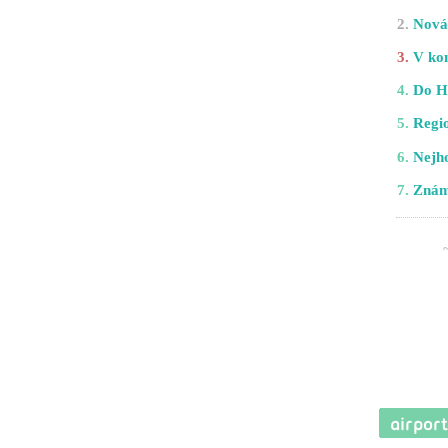
2.
Nová 
3.
V kom
4.
Do H
5.
Regio
6.
Nejho
7.
Znám