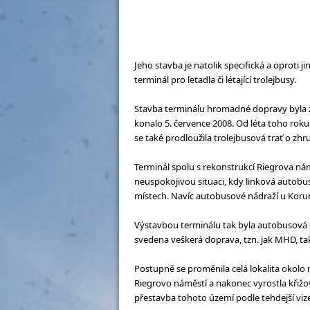
Jeho stavba je natolik specifická a oproti
terminál pro letadla či létající trolejbusy.
Stavba terminálu hromadné dopravy byla za
konalo 5. července 2008. Od léta toho rok
se také prodloužila trolejbusová trať o zh
Terminál spolu s rekonstrukcí Riegrova ná
neuspokojivou situaci, kdy linková auto
místech. Navíc autobusové nádraží u Korun
Výstavbou terminálu tak byla autobusová 
svedena veškerá doprava, tzn. jak MHD, tak 
Postupně se proměnila celá lokalita okolo n
Riegrovo náměstí a nakonec vyrostla křiž
přestavba tohoto území podle tehdejší viz