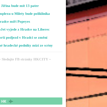
Jiřina bude mít 13 pater
plexu u Milety bude poliklinika
radce míří Popeyes
Jet vyjede z Hradce na Liberec
rší podjezd v Hradci se změní
é hradecké podniky mizí ze scény
~ Sledujte FB stránky HKCITY ~