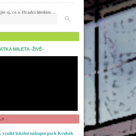
jte si, co o Hradci hledáte…
ATKA MILETA -ŽIVĚ-
 vznikl lokální nákupní park Kruhák