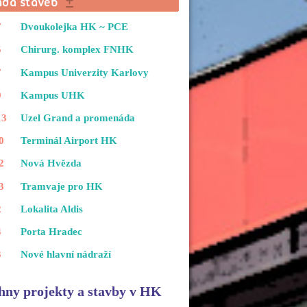
7
Dvoukolejka HK ~ PCE
5
Chirurg. komplex FNHK
7
Kampus Univerzity Karlovy
9
Kampus UHK
13
Uzel Grand a promenáda
0
Terminál Airport HK
2
Nová Hvězda
3
Tramvaje pro HK
2
Lokalita Aldis
4
Porta Hradec
3
Nové hlavní nádraží
hny projekty a stavby v HK