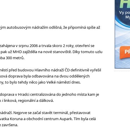
 jiným autobusovým nádražím odlišná, že připomíná spíše až
hájena v srpnu 2006 a trvala skoro 2 roky, otevření se
u pak už MHD zajížděla na nové stanoviště. Díky tomuto uzlu
ruba 300 metrů.
městí před budovou Hlavního nádraží ČD definitivně vyřešil
busová doprava byla odbavována na dvou oddělených
y, to bylo tehdy něco jako Velké náměstí dnes.
doprava v Hradci centralizována do jednoho místa kam je
i linková, regionální a dálková.
ádraží. Nejprve se začal stavět terminál, přestavovat
ovatka Koruna a obchodní centrum Aupark. Tím byla celá
e završena.