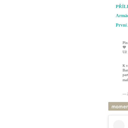
PŘÍL
Armád
První 
Pln
💙
Už 
#O
@ai
K v
Bar
par
mal
pic
— J