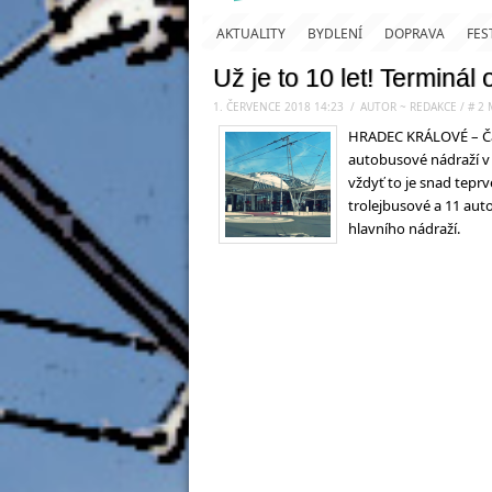
AKTUALITY
BYDLENÍ
DOPRAVA
FES
Už je to 10 let! Terminál
1. ČERVENCE 2018 14:23
.
/
AUTOR ~ REDAKCE
/
#
2
HRADEC KRÁLOVÉ – Čas 
autobusové nádraží v Č
vždyť to je snad teprve
trolejbusové a 11 au
hlavního nádraží.