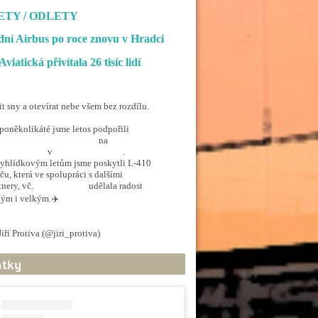
ETY / ODLETY
ní Airbus po roce znovu v Hradci
Aviatická přivítala 26 tisíc lidí
it sny a otevírat nebe všem bez rozdílu.
poněkolikáté jsme letos podpořili
penSkiesForHandicapped
na
rporthkcity
v
@hradec_kralove
.
yhlídkovým letům jsme poskytli L-410
ču, která ve spolupráci s dalšími
tnery, vč.
@ArmadaCR
udělala radost
ým i velkým.✈️
.twitter.com/5EkzdsVvfR
iří Protiva (@jiri_protiva)
June 20, 2026