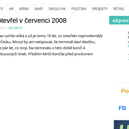
TY
HK
KRIMI
MHD
OKOLO HK
POLITIKA
PROJEKTY
RETAIL
 otevřel v červenci 2008
MIN.
/
AKTUALITY
rychle utíká a už je tomu 10 let, co otevřelo nejmodernější
esku. Mnozí by ani netipovali, že terminál slaví desítku,
 pár let, co stojí. Na terminálu v této době končí 4
tobusových linek. Předtím MHD končila před prostorem
Po
FB