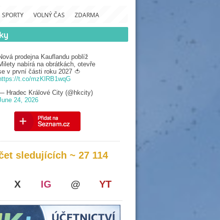
SPORTY
VOLNÝ ČAS
ZDARMA
Nová prodejna Kauflandu poblíž
Milety nabírá na obrátkách, otevře
se v první části roku 2027 🍅
https://t.co/mzKlRB1wqG
— Hradec Králové City (@hkcity)
June 24, 2026
čet sledujících ~ 27 114
X
IG
@
YT