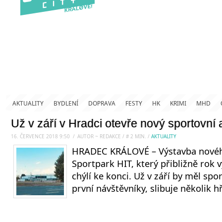
AKTUALITY
BYDLENÍ
DOPRAVA
FESTY
HK
KRIMI
MHD
Už v září v Hradci otevře nový sportovní 
16. ČERVENCE 2018 9:50
.
/
AUTOR ~ REDAKCE
/
#
2
MIN.
/
AKTUALITY
HRADEC KRÁLOVÉ – Výstavba novéh
Sportpark HIT, který přibližně rok v
chýlí ke konci. Už v září by měl spor
první návštěvníky, slibuje několik hř