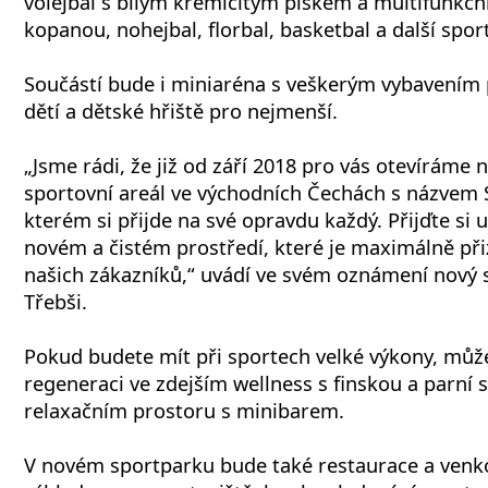
volejbal s bílým křemičitým pískem a multifunkčn
kopanou, nohejbal, florbal, basketbal a další sport
Součástí bude i miniaréna s veškerým vybavením p
dětí a dětské hřiště pro nejmenší.
„Jsme rádi, že již od září 2018 pro vás otevíráme
sportovní areál ve východních Čechách s názvem
kterém si přijde na své opravdu každý. Přijďte si u
novém a čistém prostředí, které je maximálně p
našich zákazníků,“ uvádí ve svém oznámení nový s
Třebši.
Pokud budete mít při sportech velké výkony, může
regeneraci ve zdejším wellness s finskou a parní
relaxačním prostoru s minibarem.
V novém sportparku bude také restaurace a venko