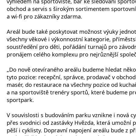
výhledem na sportoviště, bar ke sledování sporto
obchod a servis s širokým sortimentem sportovn
a wi-fi pro zákazníky zdarma.
Areál bude také poskytovat možnost výuky jednot
všechny věkové i výkonnostní kategorie, příměsts
soustředění pro děti, pořádání turnajů pro závod
pronájem celého komplexu pro nejrůznější spole
„Do nově otevíraného areálu budeme hledat něko
tyto pozice: recepční, správce, prodavač v obchod
masér, do restaurace na všechny pozice od kuch
a na sportoviště trenéry sportů, které budeme p
sportpark.
V souvislosti s budováním parku vznikne i nová cy
přes svodnici od zastávky Hvězda, která umožní 
pěší i cyklisty. Dopravní napojení areálu bude z př