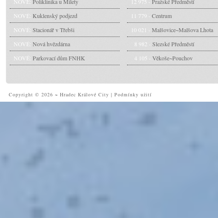
NOVÉ:
Poliklinika u Milety
12 975 -
Pražské Předměstí
NOVÉ:
Kuklenský podjezd
11 779 -
Centrum
NOVÉ:
Stacionář v Třebši
10 021 -
Malšovice~Malšova Lhota
NOVÉ:
Nová hvězdárna
8 982 -
Slezské Předměstí
NOVÉ:
Parkovací dům FNHK
4 105 -
Věkoše~Pouchov
Copyright © 2026 ~ Hradec Králové City
|
Podmínky užití