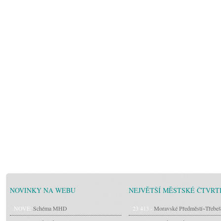
NOVINKY NA WEBU
NEJVĚTŠÍ MĚSTSKÉ ČTVRT
NOVÉ:
Schéma MHD
23 413 -
Moravské Předměstí~Třebeš