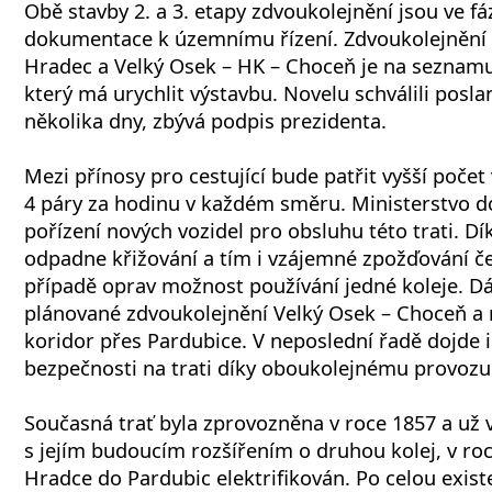
Obě stavby 2. a 3. etapy zdvoukolejnění jsou ve fá
dokumentace k územnímu řízení. Zdvoukolejnění že
Hradec a Velký Osek – HK – Choceň je na seznamu 
který má urychlit výstavbu. Novelu schválili poslan
několika dny, zbývá podpis prezidenta.
Mezi přínosy pro cestující bude patřit vyšší počet
4 páry za hodinu v každém směru. Ministerstvo do
pořízení nových vozidel pro obsluhu této trati. D
odpadne křižování a tím i vzájemné zpožďování ček
případě oprav možnost používání jedné koleje. D
plánované zdvoukolejnění Velký Osek – Choceň a na
koridor přes Pardubice. V neposlední řadě dojde i
bezpečnosti na trati díky oboukolejnému provozu
Současná trať byla zprovozněna v roce 1857 a už v
s jejím budoucím rozšířením o druhou kolej, v roce
Hradce do Pardubic elektrifikován. Po celou exist