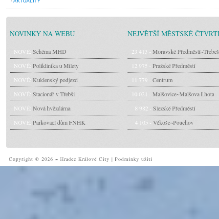
/
AKTUALITY
NOVINKY NA WEBU
NEJVĚTŠÍ MĚSTSKÉ ČTVRT
NOVÉ:
Schéma MHD
23 413 -
Moravské Předměstí~Třebeš
NOVÉ:
Poliklinika u Milety
12 975 -
Pražské Předměstí
NOVÉ:
Kuklenský podjezd
11 779 -
Centrum
NOVÉ:
Stacionář v Třebši
10 021 -
Malšovice~Malšova Lhota
NOVÉ:
Nová hvězdárna
8 982 -
Slezské Předměstí
NOVÉ:
Parkovací dům FNHK
4 105 -
Věkoše~Pouchov
Copyright © 2026 ~ Hradec Králové City
|
Podmínky užití