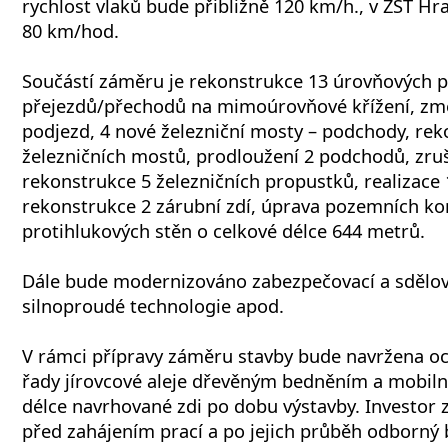
rychlost vlaků bude přibližně 120 km/h., v ŽST Hra
80 km/hod.
Součástí záměru je rekonstrukce 13 úrovňových 
přejezdů/přechodů na mimoúrovňové křížení, zm
podjezd, 4 nové železniční mosty – podchody, rek
železničních mostů, prodloužení 2 podchodů, zru
rekonstrukce 5 železničních propustků, realizace 
rekonstrukce 2 zárubní zdí, úprava pozemních ko
protihlukových stěn o celkové délce 644 metrů.
Dále bude modernizováno zabezpečovací a sdělova
silnoproudé technologie apod.
V rámci přípravy záměru stavby bude navržena och
řady jírovcové aleje dřevěným bedněním a mobiln
délce navrhované zdi po dobu výstavby. Investor z
před zahájením prací a po jejich průběh odborný 