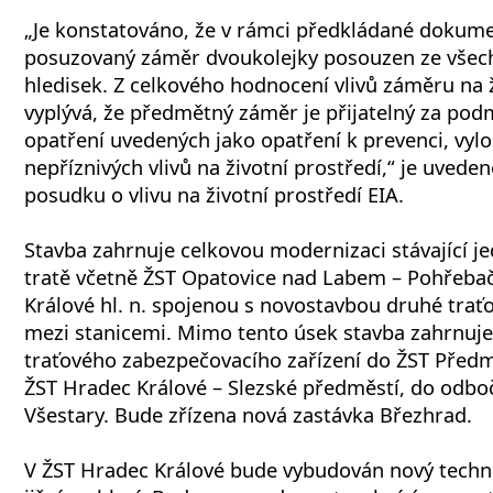
„Je konstatováno, že v rámci předkládané dokume
posuzovaný záměr dvoukolejky posouzen ze všec
hledisek. Z celkového hodnocení vlivů záměru na ž
vyplývá, že předmětný záměr je přijatelný za pod
opatření uvedených jako opatření k prevenci, vylo
nepříznivých vlivů na životní prostředí,“ je uvede
posudku o vlivu na životní prostředí EIA.
Stavba zahrnuje celkovou modernizaci stávající je
tratě včetně ŽST Opatovice nad Labem – Pohřeba
Králové hl. n. spojenou s novostavbou druhé traťo
mezi stanicemi. Mimo tento úsek stavba zahrnuje
traťového zabezpečovacího zařízení do ŽST Před
ŽST Hradec Králové – Slezské předměstí, do odboč
Všestary. Bude zřízena nová zastávka Březhrad.
V ŽST Hradec Králové bude vybudován nový techn