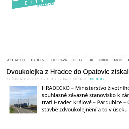
AKTUALITY
BYDLENÍ
DOPRAVA
FESTY
HK
KRIMI
MHD
Dvoukolejka z Hradce do Opatovic získal
23. ČERVENCE 2018 12:51
.
/
AUTOR ~ REDAKCE
/
#
3
MIN.
/
AKTUALITY
HRADECKO – Ministerstvo životního
souhlasné závazné stanovisko k z
trati Hradec Králové – Pardubice – 
stavbě zdvoukolejnění a to v úseku