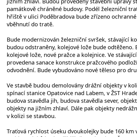
jižním zhlaví. Budou provedeny stavební úpravy st
památkově chráněné budovy. Podél železniční trat
hřiště v ulici Poděbradova bude zřízeno ochranné
vběhnutí do tratě.
Bude modernizován železniční svršek, stávající ko
budou odstraněny, kolejové lože bude odtěženo.
kolejové lože, nové pražce a kolejnice. Ve stávající
provedena sanace konstrukce pražcového podlož
odvodnění. Bude vybudováno nové těleso pro dru
Ve stavbě budou demolovány drážní objekty v koliz
spínací stanice Opatovice nad Labem, v ŽST Hradec
budova stavědla jih, budova stavědla sever, objekt
objekty na jižním zhlaví. Dále pak objekty nedrážn
v kolizi se stavbou.
Traťová rychlost úseku dvoukolejky bude 160 km v