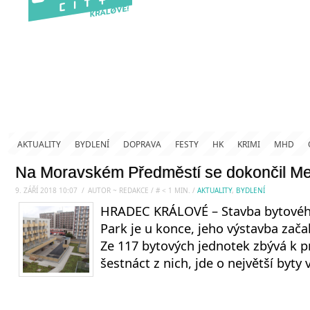
AKTUALITY
BYDLENÍ
DOPRAVA
FESTY
HK
KRIMI
MHD
Na Moravském Předměstí se dokončil M
9. ZÁŘÍ 2018 10:07
.
/
AUTOR ~ REDAKCE
/
#
< 1
MIN.
/
AKTUALITY
,
BYDLENÍ
HRADEC KRÁLOVÉ – Stavba bytov
Park je u konce, jeho výstavba zača
Ze 117 bytových jednotek zbývá k p
šestnáct z nich, jde o největší byty