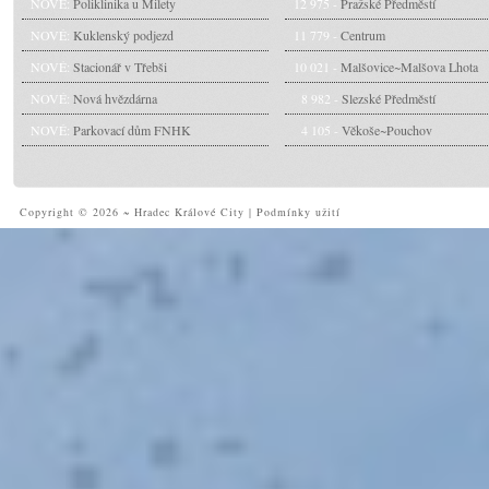
NOVÉ:
Poliklinika u Milety
12 975 -
Pražské Předměstí
NOVÉ:
Kuklenský podjezd
11 779 -
Centrum
NOVÉ:
Stacionář v Třebši
10 021 -
Malšovice~Malšova Lhota
NOVÉ:
Nová hvězdárna
8 982 -
Slezské Předměstí
NOVÉ:
Parkovací dům FNHK
4 105 -
Věkoše~Pouchov
Copyright © 2026 ~ Hradec Králové City
|
Podmínky užití