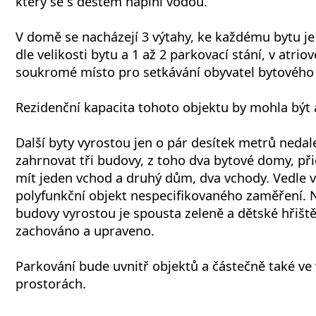
který se s deštěm naplní vodou.
V domě se nacházejí 3 výtahy, ke každému bytu je 
dle velikosti bytu a 1 až 2 parkovací stání, v atrio
soukromé místo pro setkávání obyvatel bytovéh
Rezidenční kapacita tohoto objektu by mohla být 
Další byty vyrostou jen o pár desítek metrů nedal
zahrnovat tři budovy, z toho dva bytové domy, př
mít jeden vchod a druhý dům, dva vchody. Vedle v
polyfunkční objekt nespecifikovaného zaměření.
budovy vyrostou je spousta zeleně a dětské hřiště
zachováno a upraveno.
Parkování bude uvnitř objektů a částečně také ve
prostorách.