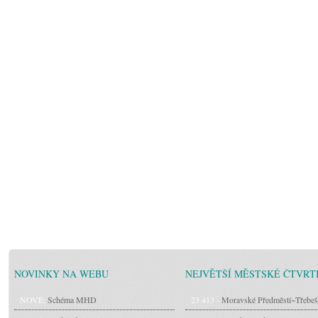
NOVINKY NA WEBU
NEJVĚTŠÍ MĚSTSKÉ ČTVRT
NOVÉ:
Schéma MHD
23 413 -
Moravské Předměstí~Třebeš