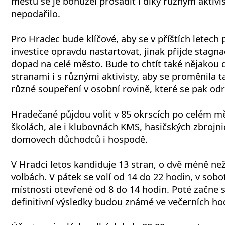
městu se je bohužel prosadit i díky různým aktiv
nepodařilo.
Pro Hradec bude klíčové, aby se v příštích letech 
investice opravdu nastartovat, jinak přijde stagn
dopad na celé město. Bude to chtít také nějakou
stranami i s různými aktivisty, aby se proměnila t
různé soupeření v osobní rovině, které se pak odr
Hradečané půjdou volit v 85 okrscích po celém mě
školách, ale i klubovnách KMS, hasičských zbrojni
domovech důchodců i hospodě.
V Hradci letos kandiduje 13 stran, o dvě méně ne
volbách. V pátek se volí od 14 do 22 hodin, v sobo
místnosti otevřené od 8 do 14 hodin. Poté začne s
definitivní výsledky budou známé ve večerních ho