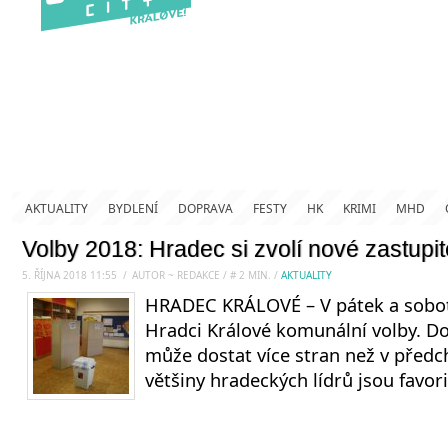
AKTUALITY
BYDLENÍ
DOPRAVA
FESTY
HK
KRIMI
MHD
Volby 2018: Hradec si zvolí nové zastupit
5. ŘÍJNA 2018 11:55
.
/
AUTOR ~ REDAKCE
/
#
2
MIN.
/
AKTUALITY
HRADEC KRÁLOVÉ – V pátek a sobo
Hradci Králové komunální volby. Do
může dostat více stran než v předc
většiny hradeckých lídrů jsou favor