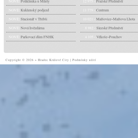
NOVÉ:
Poliklinika u Milety
12 975 -
Pražské Předměstí
NOVÉ:
Kuklenský podjezd
11 779 -
Centrum
NOVÉ:
Stacionář v Třebši
10 021 -
Malšovice~Malšova Lhota
NOVÉ:
Nová hvězdárna
8 982 -
Slezské Předměstí
NOVÉ:
Parkovací dům FNHK
4 105 -
Věkoše~Pouchov
Copyright © 2026 ~ Hradec Králové City
|
Podmínky užití