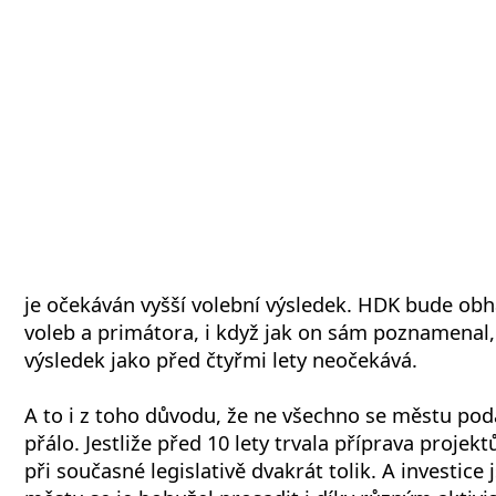
je očekáván vyšší volební výsledek. HDK bude obha
voleb a primátora, i když jak on sám poznamenal,
výsledek jako před čtyřmi lety neočekává.
A to i z toho důvodu, že ne všechno se městu podař
přálo. Jestliže před 10 lety trvala příprava projektů
při současné legislativě dvakrát tolik. A investice 