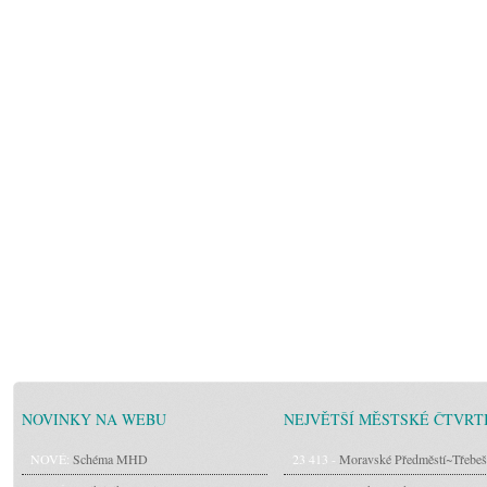
NOVINKY NA WEBU
NEJVĚTŠÍ MĚSTSKÉ ČTVRT
NOVÉ:
Schéma MHD
23 413 -
Moravské Předměstí~Třebeš