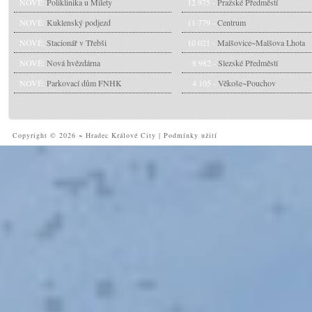
NOVÉ:
Poliklinika u Milety
12 975 -
Pražské Předměstí
NOVÉ:
Kuklenský podjezd
11 779 -
Centrum
NOVÉ:
Stacionář v Třebši
10 021 -
Malšovice~Malšova Lhota
NOVÉ:
Nová hvězdárna
8 982 -
Slezské Předměstí
NOVÉ:
Parkovací dům FNHK
4 105 -
Věkoše~Pouchov
Copyright © 2026 ~ Hradec Králové City
|
Podmínky užití