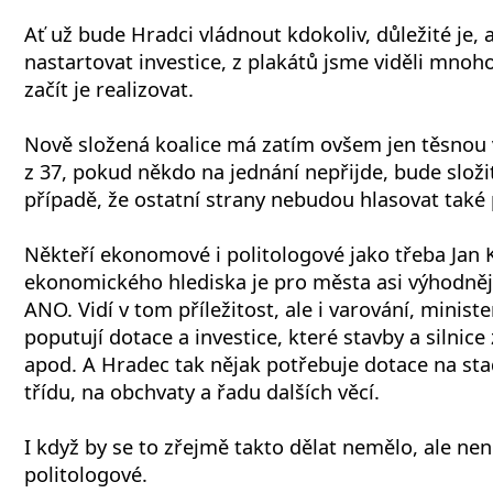
Ať už bude Hradci vládnout kdokoliv, důležité je, 
nastartovat investice, z plakátů jsme viděli mnoho 
začít je realizovat.
Nově složená koalice má zatím ovšem jen těsnou v
z 37, pokud někdo na jednání nepřijde, bude složi
případě, že ostatní strany nebudou hlasovat také 
Někteří ekonomové i politologové jako třeba Jan K
ekonomického hlediska je pro města asi výhodnějš
ANO. Vidí v tom příležitost, ale i varování, minis
poputují dotace a investice, které stavby a silnice 
apod. A Hradec tak nějak potřebuje dotace na st
třídu, na obchvaty a řadu dalších věcí.
I když by se to zřejmě takto dělat nemělo, ale nen
politologové.