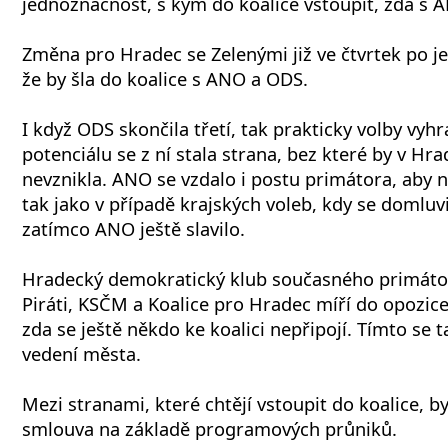
jednoznačnost, s kým do koalice vstoupit, zda s
Změna pro Hradec se Zelenými již ve čtvrtek po j
že by šla do koalice s ANO a ODS.
I když ODS skončila třetí, tak prakticky volby vyhr
potenciálu se z ní stala strana, bez které by v Hra
nevznikla. ANO se vzdalo i postu primátora, aby
tak jako v případě krajských voleb, kdy se domluvil
zatímco ANO ještě slavilo.
Hradecký demokratický klub současného primáto
Piráti, KSČM a Koalice pro Hradec míří do opozice
zda se ještě někdo ke koalici nepřipojí. Tímto se
vedení města.
Mezi stranami, které chtějí vstoupit do koalice, 
smlouva na základě programových průniků.