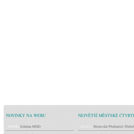
NOVINKY NA WEBU
NEJVĚTŠÍ MĚSTSKÉ ČTVRT
NOVÉ:
Schéma MHD
23 413 -
Moravské Předměstí~Třebeš