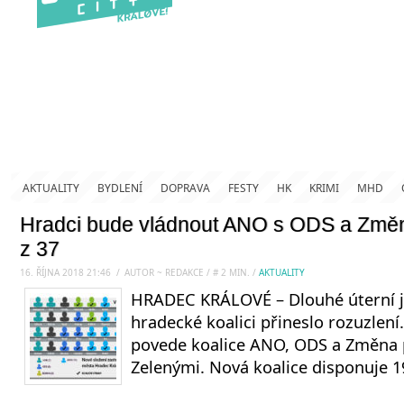
AKTUALITY
BYDLENÍ
DOPRAVA
FESTY
HK
KRIMI
MHD
Hradci bude vládnout ANO s ODS a Změn
z 37
16. ŘÍJNA 2018 21:46
.
/
AUTOR ~ REDAKCE
/
#
2
MIN.
/
AKTUALITY
HRADEC KRÁLOVÉ – Dlouhé úterní j
hradecké koalici přineslo rozuzlení
povede koalice ANO, ODS a Změna 
Zelenými. Nová koalice disponuje 1