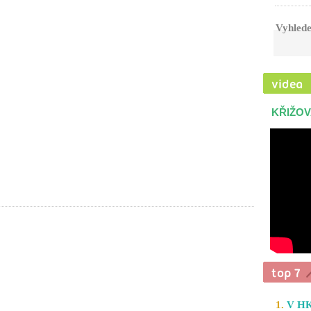
Vyhlede
KŘIŽOV
1.
V HK