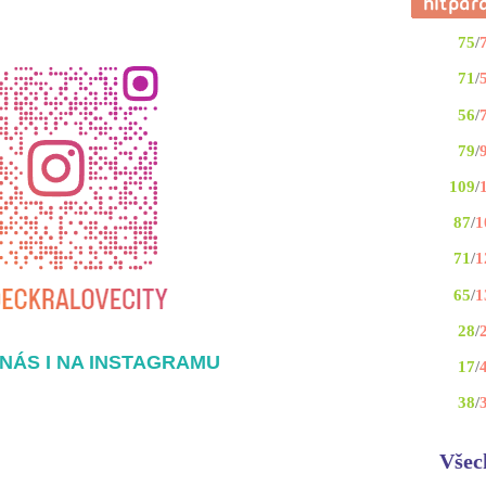
75
/
71
/
56
/
79
/
109
/
87
/
1
71
/
1
65
/
1
28
/
NÁS I NA INSTAGRAMU
17
/
38
/
Všec