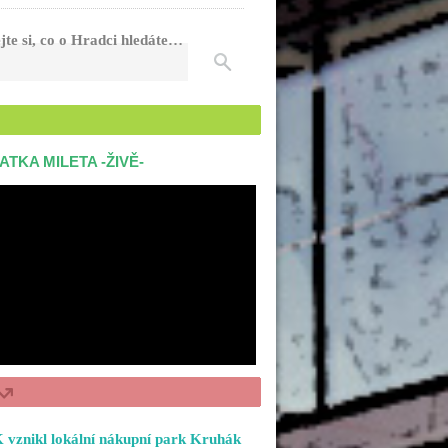
jte si, co o Hradci hledáte…
ATKA MILETA -ŽIVĚ-
 vznikl lokální nákupní park Kruhák