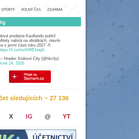
SPORTY
VOLNÝ ČAS
ZDARMA
Nová prodejna Kauflandu poblíž
Milety nabírá na obrátkách, otevře
se v první části roku 2027 🍅
https://t.co/mzKlRB1wqG
— Hradec Králové City (@hkcity)
June 24, 2026
čet sledujících ~ 27 136
X
IG
@
YT