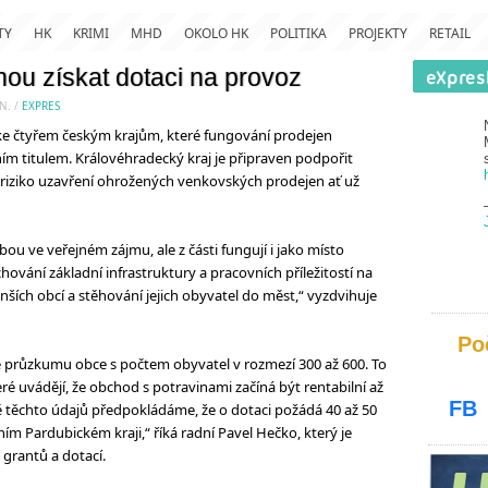
TY
HK
KRIMI
MHD
OKOLO HK
POLITIKA
PROJEKTY
RETAIL
ou získat dotaci na provoz
N.
/
EXPRES
ke čtyřem českým krajům, které fungování prodejen
ím titulem. Královéhradecký kraj je připraven podpořit
 riziko uzavření ohrožených venkovských prodejen ať už
ou ve veřejném zájmu, ale z části fungují i jako místo
ování základní infrastruktury a pracovních příležitostí na
nších obcí a stěhování jejich obyvatel do měst,“ vyzdvihuje
Po
e průzkumu obce s počtem obyvatel v rozmezí 300 až 600. To
é uvádějí, že obchod s potravinami začíná být rentabilní až
FB
dě těchto údajů předpokládáme, že o dotaci požádá 40 až 50
ím Pardubickém kraji,“ říká radní Pavel Hečko, který je
 grantů a dotací.