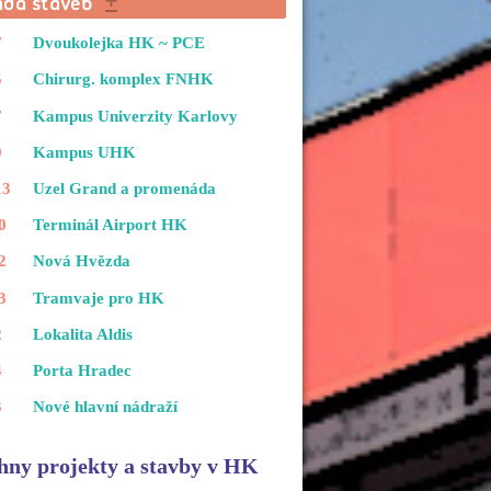
7
Dvoukolejka HK ~ PCE
5
Chirurg. komplex FNHK
7
Kampus Univerzity Karlovy
9
Kampus UHK
13
Uzel Grand a promenáda
0
Terminál Airport HK
2
Nová Hvězda
3
Tramvaje pro HK
2
Lokalita Aldis
4
Porta Hradec
3
Nové hlavní nádraží
hny projekty a stavby v HK