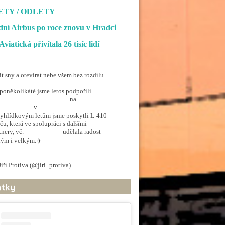
ETY / ODLETY
ní Airbus po roce znovu v Hradci
Aviatická přivítala 26 tisíc lidí
it sny a otevírat nebe všem bez rozdílu.
poněkolikáté jsme letos podpořili
penSkiesForHandicapped
na
rporthkcity
v
@hradec_kralove
.
yhlídkovým letům jsme poskytli L-410
ču, která ve spolupráci s dalšími
tnery, vč.
@ArmadaCR
udělala radost
ým i velkým.✈️
.twitter.com/5EkzdsVvfR
iří Protiva (@jiri_protiva)
June 20, 2026