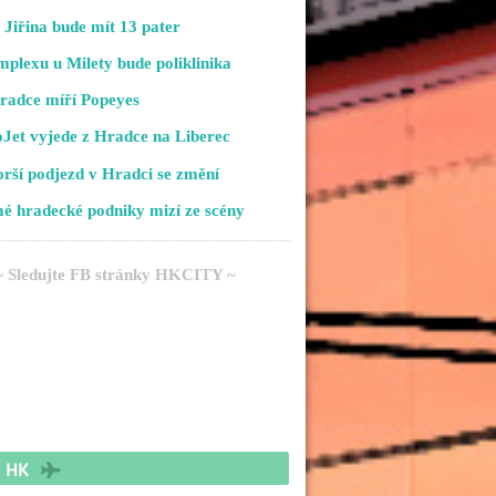
Jiřina bude mít 13 pater
plexu u Milety bude poliklinika
radce míří Popeyes
Jet vyjede z Hradce na Liberec
rší podjezd v Hradci se změní
é hradecké podniky mizí ze scény
~ Sledujte FB stránky HKCITY ~