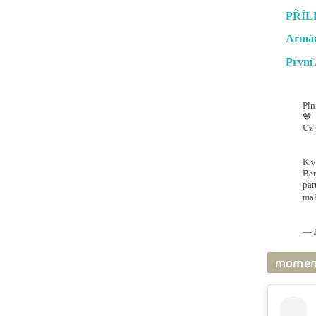
PŘÍL
Armád
První 
Pln
💙
Už 
#O
@ai
K v
Bar
par
mal
pic
— J