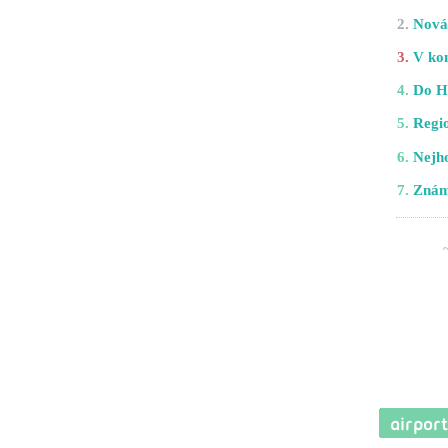
2.
Nová 
3.
V kom
4.
Do H
5.
Regio
6.
Nejho
7.
Znám