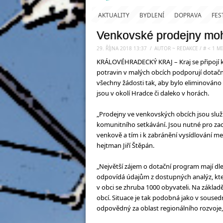
AKTUALITY
BYDLENÍ
DOPRAVA
FES
Venkovské prodejny moh
29. ŘÍJNA 2018 13:37
.
/
AUTOR ~ REDAKCE
/
#
< 1
MI
KRÁLOVÉHRADECKÝ KRAJ – Kraj se připojí 
potravin v malých obcích podporují dotačn
všechny žádosti tak, aby bylo eliminováno
jsou v okolí Hradce či daleko v horách.
„Prodejny ve venkovských obcích jsou služb
komunitního setkávání. Jsou nutné pro zach
venkově a tím i k zabránění vysídlování me
hejtman Jiří Štěpán.
„Největší zájem o dotační program mají dl
odpovídá údajům z dostupných analýz, kter
v obci se zhruba 1000 obyvateli. Na zákla
obcí. Situace je tak podobná jako v sousedn
odpovědný za oblast regionálního rozvoje,