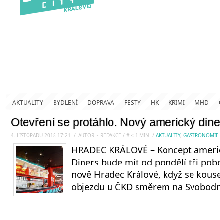
AKTUALITY
BYDLENÍ
DOPRAVA
FESTY
HK
KRIMI
MHD
Otevření se protáhlo. Nový americký dine
4. LISTOPADU 2018 17:21
.
/
AUTOR ~ REDAKCE
/
#
< 1
MIN.
/
AKTUALITY
,
GASTRONOMIE
HRADEC KRÁLOVÉ – Koncept americ
Diners bude mít od pondělí tři pobo
nově Hradec Králové, když se kous
objezdu u ČKD směrem na Svobodné