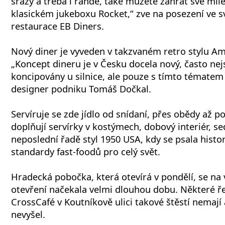
srazy a třeba i rande, také můžete zahrát své mil
klasickém jukeboxu Rocket,“ zve na posezení ve 
restaurace EB Diners.
Nový diner je vyveden v takzvaném retro stylu Ame
„Koncept dineru je v Česku docela nový, často ne
koncipovány u silnice, ale pouze s tímto tématem 
designer podniku Tomáš Dočkal.
Servíruje se zde jídlo od snídaní, přes obědy až p
doplňují servírky v kostýmech, dobový interiér, s
neposlední řadě styl 1950 USA, kdy se psala histor
standardy fast-foodů pro celý svět.
Hradecká pobočka, která otevírá v pondělí, se na
otevření načekala velmi dlouhou dobu. Některé ře
CrossCafé v Koutníkově ulici takové štěstí nemají 
nevyšel.