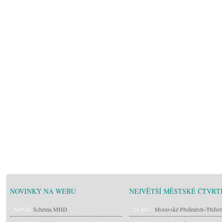
NOVINKY NA WEBU
NEJVĚTŠÍ MĚSTSKÉ ČTVRT
NOVÉ:
Schéma MHD
23 413 -
Moravské Předměstí~Třebeš