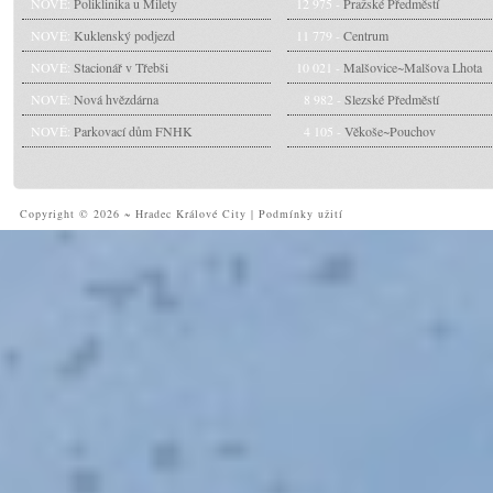
NOVÉ:
Poliklinika u Milety
12 975 -
Pražské Předměstí
NOVÉ:
Kuklenský podjezd
11 779 -
Centrum
NOVÉ:
Stacionář v Třebši
10 021 -
Malšovice~Malšova Lhota
NOVÉ:
Nová hvězdárna
8 982 -
Slezské Předměstí
NOVÉ:
Parkovací dům FNHK
4 105 -
Věkoše~Pouchov
Copyright © 2026 ~ Hradec Králové City
|
Podmínky užití