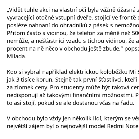
„Vidět tuhle akci na vlastní oči byla vážně úžasná
vyvracející otočné vstupní dveře, stojící ve frontě
posléze nahnaní do ohradníků z pásek s nemožno
Přitom často s vidinou, že telefon za méně než 500
nemůže, a nešťastníci vzadu s tichou vidinou, že a
procent na ně něco v obchodu ještě zbude,“ popsa
Milada.
Kdo si vybral například elektrickou koloběžku Mi Sc
jak 3 tisíce korun. Stejně tak první šťastlivci, kteř
za zlomek ceny. Pro studenty může být taková cen
nedisponují až takovými finančními možnostmi. Pá
to asi stojí, pokud se ale dostanou včas na řadu.
V obchodu bylo vždy jen několik lidí, kterým se v
největší zájem byl o nejnovější model Redmi Note