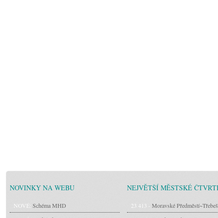
NOVINKY NA WEBU
NEJVĚTŠÍ MĚSTSKÉ ČTVRT
NOVÉ:
Schéma MHD
23 413 -
Moravské Předměstí~Třebeš