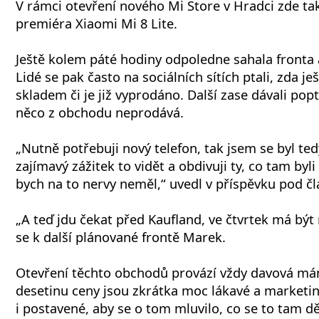
V rámci otevření nového Mi Store v Hradci zde ta
premiéra Xiaomi Mi 8 Lite.
Ještě kolem páté hodiny odpoledne sahala fronta 
Lidé se pak často na sociálních sítích ptali, zda je
skladem či je již vyprodáno. Další zase dávali po
něco z obchodu neprodává.
„Nutně potřebuji nový telefon, tak jsem se byl ted
zajímavý zážitek to vidět a obdivuji ty, co tam byli
bych na to nervy neměl,“ uvedl v příspěvku pod čl
„A teď jdu čekat před Kaufland, ve čtvrtek má být m
se k další plánované frontě Marek.
Otevření těchto obchodů provází vždy davová mán
desetinu ceny jsou zkrátka moc lákavé a marketin
i postavené, aby se o tom mluvilo, co se to tam děl