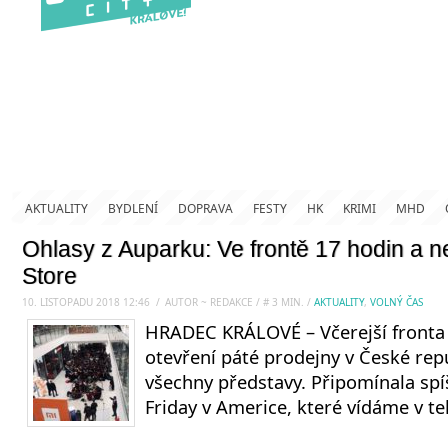
AKTUALITY
BYDLENÍ
DOPRAVA
FESTY
HK
KRIMI
MHD
Ohlasy z Auparku: Ve frontě 17 hodin a n
Store
10. LISTOPADU 2018 12:46
.
/
AUTOR ~ REDAKCE
/
#
3
MIN.
/
AKTUALITY
,
VOLNÝ ČAS
HRADEC KRÁLOVÉ – Včerejší fronta
otevření páté prodejny v České rep
všechny představy. Připomínala spí
Friday v Americe, které vídáme v tel