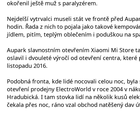
okořenil ještě muž s paralyzérem.
Nejdelší vytrvalci museli stát ve frontě před Aupa
hodin. Řada z nich to pojala jako takové kempován
jídlem, pitím, teplým oblečením i poduškou na sp
Aupark slavnostním otevřením Xiaomi Mi Store 
oslavil i dvouleté výročí od otevření centra, které
listopadu 2016.
Podobná fronta, kde lidé nocovali celou noc, byla
otevření prodejny ElectroWorld v roce 2004 v nák
Hradubická. I tam stovka lidí na několik kusů ele
čekala přes noc, ráno vzal obchod natěšený dav 