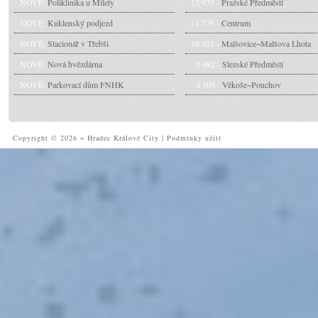
NOVÉ:
Poliklinika u Milety
12 975 -
Pražské Předměstí
NOVÉ:
Kuklenský podjezd
11 779 -
Centrum
NOVÉ:
Stacionář v Třebši
10 021 -
Malšovice~Malšova Lhota
NOVÉ:
Nová hvězdárna
8 982 -
Slezské Předměstí
NOVÉ:
Parkovací dům FNHK
4 105 -
Věkoše~Pouchov
Copyright © 2026 ~ Hradec Králové City
|
Podmínky užití