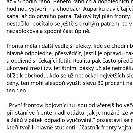
až v 5 hodin ráno. Během ranních a dopoledních h
hodinou vytvořil na chodbách Auparku dav čítající n
sahal až do prvního patra. Takový byl plán fronty,
nestačilo, počítalo se ještě s druhým patrem, to v
nezablokovala spodní část úplně.
Fronta měla i další vedlejší efekty, lidé se chodil
hlavně odpoledne, přesvědčit, jestli je opravdu ta
a obdivně si čekající fotili. Realita pak často před
ukotvení mezi tzv. letištními pásky už ale netrpěl
blíže k obchodu, kdo se už nedočkal největších s
ceny, ten mohl alespoň využít slevu 30 procent n
ten den.
„První frontoví bojovníci tu jsou od včerejšího več
při stání ve frontě kladl otázku, jak je možné, že
a žáků v pátek odpadlo vyučování,“ pozastavil se
kteří tvořili hlavně studenti, účastník fronty Vojta.