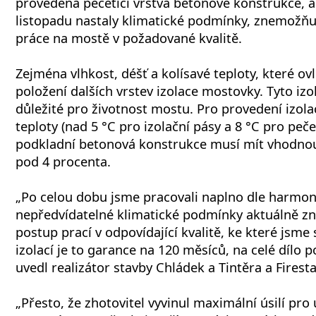
provedena pečetící vrstva betonové konstrukce, a
listopadu nastaly klimatické podmínky, znemožňují
práce na mostě v požadované kvalitě.
Zejména vlhkost, déšť a kolísavé teploty, které ovl
položení dalších vrstev izolace mostovky. Tyto izo
důležité pro životnost mostu. Pro provedení izol
teploty (nad 5 °C pro izolační pásy a 8 °C pro pečet
podkladní betonová konstrukce musí mít vhodnou
pod 4 procenta.
„Po celou dobu jsme pracovali naplno dle harmo
nepředvídatelné klimatické podmínky aktuálně zn
postup prací v odpovídající kvalitě, ke které jsme
izolací je to garance na 120 měsíců, na celé dílo 
uvedl realizátor stavby Chládek a Tintěra a Firesta
„Přesto, že zhotovitel vyvinul maximální úsilí pro 