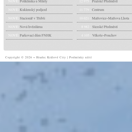
NOVÉ:
Poliklinika u Milety
12 975 -
Pražské Předměstí
NOVÉ:
Kuklenský podjezd
11 779 -
Centrum
NOVÉ:
Stacionář v Třebši
10 021 -
Malšovice~Malšova Lhota
NOVÉ:
Nová hvězdárna
8 982 -
Slezské Předměstí
NOVÉ:
Parkovací dům FNHK
4 105 -
Věkoše~Pouchov
Copyright © 2026 ~ Hradec Králové City
|
Podmínky užití