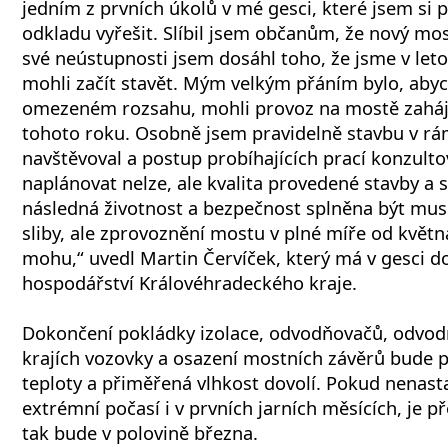
jedním z prvních úkolů v mé gesci, které jsem si 
odkladu vyřešit. Slíbil jsem občanům, že nový mos
své neústupnosti jsem dosáhl toho, že jsme v le
mohli začít stavět. Mým velkým přáním bylo, aby
omezeném rozsahu, mohli provoz na mostě zaháj
tohoto roku. Osobně jsem pravidelně stavbu v rá
navštěvoval a postup probíhajících prací konzulto
naplánovat nelze, ale kvalita provedené stavby a s
následná životnost a bezpečnost splněna být mu
sliby, ale zprovoznění mostu v plné míře od května
mohu,“ uvedl Martin Červíček, který má v gesci do
hospodářství Královéhradeckého kraje.
Dokončení pokládky izolace, odvodňovačů, odvod
krajích vozovky a osazení mostních závěrů bude p
teploty a přiměřená vlhkost dovolí. Pokud nenas
extrémní počasí i v prvních jarních měsících, je 
tak bude v polovině března.