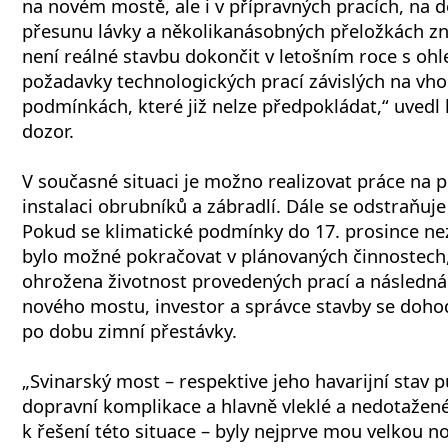
na novém mostě, ale i v přípravných pracích, na 
přesunu lávky a několikanásobných přeložkách zn
není reálné stavbu dokončit v letošním roce s ohl
požadavky technologických prací závislých na vh
podmínkách, které již nelze předpokládat,“ uvedl 
dozor.
V současné situaci je možno realizovat práce na 
instalaci obrubníků a zábradlí. Dále se odstraňuj
Pokud se klimatické podmínky do 17. prosince nez
bylo možné pokračovat v plánovaných činnostech,
ohrožena životnost provedených prací a následn
nového mostu, investor a správce stavby se dohod
po dobu zimní přestávky.
„Svinarský most – respektive jeho havarijní stav p
dopravní komplikace a hlavně vleklé a nedotažené
k řešení této situace – byly nejprve mou velkou n