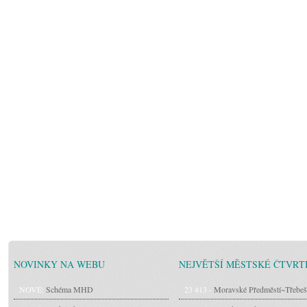
NOVINKY NA WEBU
NEJVĚTŠÍ MĚSTSKÉ ČTVRT
NOVÉ:
Schéma MHD
23 413 -
Moravské Předměstí~Třebeš