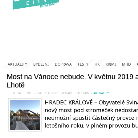
AKTUALITY
BYDLENÍ
DOPRAVA
FESTY
HK
KRIMI
MHD
Most na Vánoce nebude. V květnu 2019 a 
Lhotě
3. PROSINCE 2018 22:41
.
/
AUTOR ~ REDAKCE
/
#
3
MIN.
/
AKTUALITY
HRADEC KRÁLOVÉ – Obyvatelé Svina
nový most pod stromeček nedostano
neumožní spustit částečný provoz
letošního roku, v plném provozu b