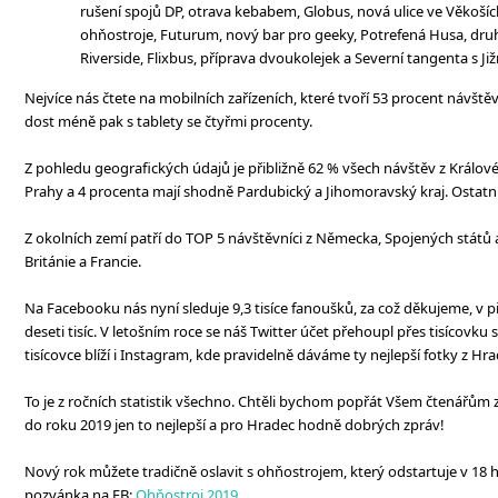
rušení spojů DP, otrava kebabem, Globus, nová ulice ve Věkoších
ohňostroje, Futurum, nový bar pro geeky, Potrefená Husa, druh
Riverside, Flixbus, příprava dvoukolejek a Severní tangenta s Již
Nejvíce nás čtete na mobilních zařízeních, které tvoří 53 procent návštěv
dost méně pak s tablety se čtyřmi procenty.
Z pohledu geografických údajů je přibližně 62 % všech návštěv z Králov
Prahy a 4 procenta mají shodně Pardubický a Jihomoravský kraj. Ostatní l
Z okolních zemí patří do TOP 5 návštěvníci z Německa, Spojených států 
Británie a Francie.
Na Facebooku nás nyní sleduje 9,3 tisíce fanoušků, za což děkujeme, v p
deseti tisíc. V letošním roce se náš Twitter účet přehoupl přes tisícovku sl
tisícovce blíží i Instagram, kde pravidelně dáváme ty nejlepší fotky z Hra
To je z ročních statistik všechno. Chtěli bychom popřát Všem čtenářům z
do roku 2019 jen to nejlepší a pro Hradec hodně dobrých zpráv!
Nový rok můžete tradičně oslavit s ohňostrojem, který odstartuje v 18 h
pozvánka na FB:
Ohňostroj 2019