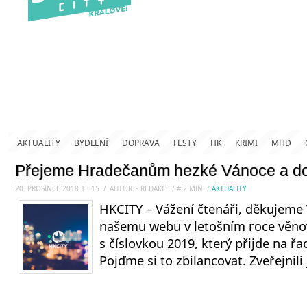
AKTUALITY
BYDLENÍ
DOPRAVA
FESTY
HK
KRIMI
MHD
Přejeme Hradečanům hezké Vánoce a do
20. PROSINCE 2018 13:15
.
/
AUTOR ~ REDAKCE
/
#
2
MIN.
/
AKTUALITY
HKCITY – Vážení čtenáři, děkujeme 
našemu webu v letošním roce věnov
s číslovkou 2019, který přijde na řa
Pojďme si to zbilancovat. Zveřejnili