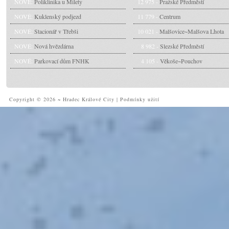
NOVÉ:
Poliklinika u Milety
12 975 -
Pražské Předměstí
NOVÉ:
Kuklenský podjezd
11 779 -
Centrum
NOVÉ:
Stacionář v Třebši
10 021 -
Malšovice~Malšova Lhota
NOVÉ:
Nová hvězdárna
8 982 -
Slezské Předměstí
NOVÉ:
Parkovací dům FNHK
4 105 -
Věkoše~Pouchov
Copyright © 2026 ~ Hradec Králové City
|
Podmínky užití