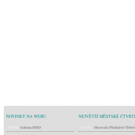
NOVINKY NA WEBU
NEJVĚTŠÍ MĚSTSKÉ ČTVRT
NOVÉ:
Schéma MHD
23 413 -
Moravské Předměstí~Třebeš