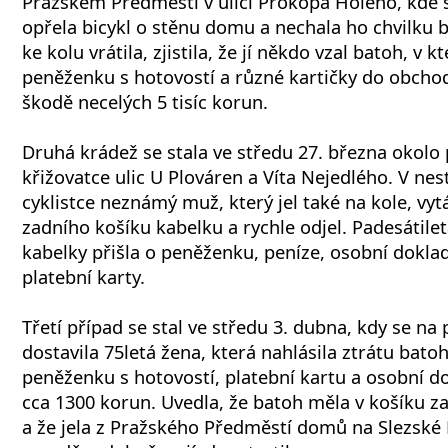
Pražském Předměstí v ulici Prokopa Holého, kde s
opřela bicykl o stěnu domu a nechala ho chvilku 
ke kolu vrátila, zjistila, že jí někdo vzal batoh, v 
peněženku s hotovostí a různé kartičky do obchod
škodě necelých 5 tisíc korun.
Druhá krádež se stala ve středu 27. března okolo 
křižovatce ulic U Plováren a Víta Nejedlého. V n
cyklistce neznámý muž, který jel také na kole, vytá
zadního košíku kabelku a rychle odjel. Padesátil
kabelky přišla o peněženku, peníze, osobní doklad
platební karty.
Třetí případ se stal ve středu 3. dubna, kdy se na 
dostavila 75letá žena, která nahlásila ztrátu bat
peněženku s hotovostí, platební kartu a osobní d
cca 1300 korun. Uvedla, že batoh měla v košíku za
a že jela z Pražského Předměstí domů na Slezské