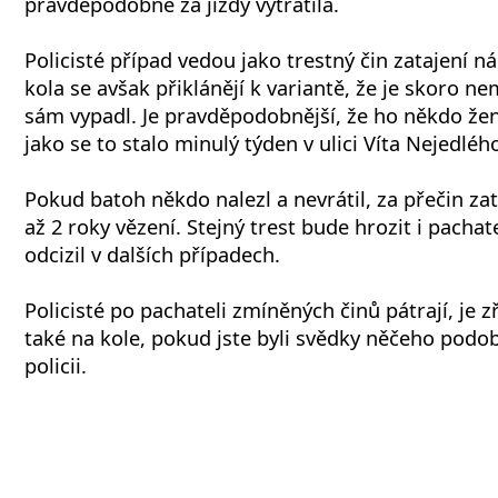
pravděpodobně za jízdy vytratila.
Policisté případ vedou jako trestný čin zatajení n
kola se avšak přiklánějí k variantě, že je skoro n
sám vypadl. Je pravděpodobnější, že ho někdo ženě 
jako se to stalo minulý týden v ulici Víta Nejedléh
Pokud batoh někdo nalezl a nevrátil, za přečin za
až 2 roky vězení. Stejný trest bude hrozit i pachate
odcizil v dalších případech.
Policisté po pachateli zmíněných činů pátrají, je 
také na kole, pokud jste byli svědky něčeho podo
policii.