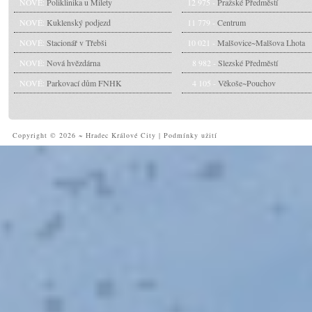
NOVÉ:
Poliklinika u Milety
12 975 -
Pražské Předměstí
NOVÉ:
Kuklenský podjezd
11 779 -
Centrum
NOVÉ:
Stacionář v Třebši
10 021 -
Malšovice~Malšova Lhota
NOVÉ:
Nová hvězdárna
8 982 -
Slezské Předměstí
NOVÉ:
Parkovací dům FNHK
4 105 -
Věkoše~Pouchov
Copyright © 2026 ~ Hradec Králové City
|
Podmínky užití