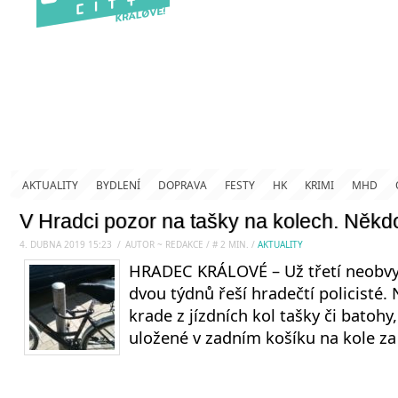
AKTUALITY
BYDLENÍ
DOPRAVA
FESTY
HK
KRIMI
MHD
V Hradci pozor na tašky na kolech. Někdo 
4. DUBNA 2019 15:23
.
/
AUTOR ~ REDAKCE
/
#
2
MIN.
/
AKTUALITY
HRADEC KRÁLOVÉ – Už třetí neobvy
dvou týdnů řeší hradečtí policisté.
krade z jízdních kol tašky či batohy
uložené v zadním košíku na kole za