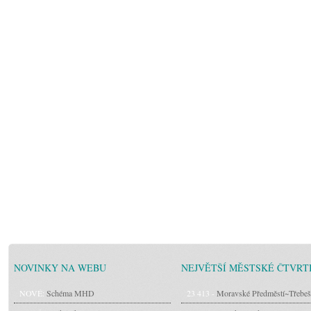
NOVINKY NA WEBU
NEJVĚTŠÍ MĚSTSKÉ ČTVRT
NOVÉ:
Schéma MHD
23 413 -
Moravské Předměstí~Třebeš