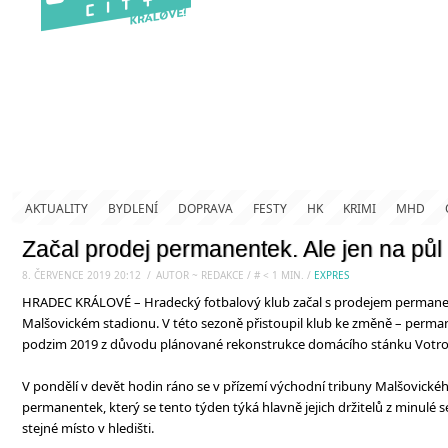
AKTUALITY
BYDLENÍ
DOPRAVA
FESTY
HK
KRIMI
MHD
Začal prodej permanentek. Ale jen na pů
8. ČERVENCE 2019 20:12
.
/
AUTOR ~ REDAKCE
/
#
< 1
MIN.
/
EXPRES
HRADEC KRÁLOVÉ – Hradecký fotbalový klub začal s prodejem permanen
Malšovickém stadionu. V této sezoně přistoupil klub ke změně – perma
podzim 2019 z důvodu plánované rekonstrukce domácího stánku Votro
V pondělí v devět hodin ráno se v přízemí východní tribuny Malšovickéh
permanentek, který se tento týden týká hlavně jejich držitelů z minulé sezo
stejné místo v hledišti.