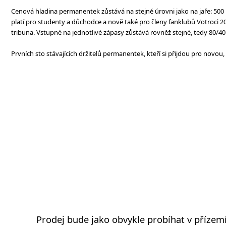
Cenová hladina permanentek zůstává na stejné úrovni jako na jaře: 500 K
platí pro studenty a důchodce a nově také pro členy fanklubů Votroci 2
tribuna. Vstupné na jednotlivé zápasy zůstává rovněž stejné, tedy 80/40
Prvních sto stávajících držitelů permanentek, kteří si přijdou pro novou
Prodej bude jako obvykle probíhat v přízem