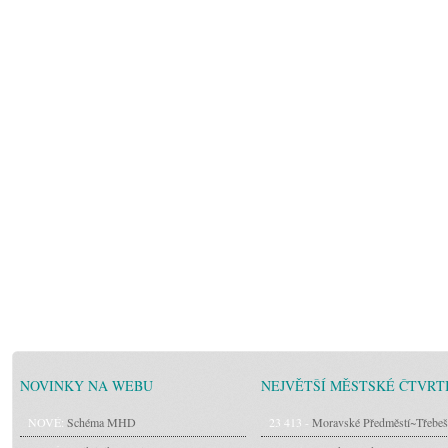
NOVINKY NA WEBU
NEJVĚTŠÍ MĚSTSKÉ ČTVRT
NOVÉ:
Schéma MHD
23 413 -
Moravské Předměstí~Třebeš