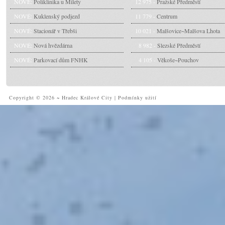
NOVÉ:
Poliklinika u Milety
12 975 -
Pražské Předměstí
NOVÉ:
Kuklenský podjezd
11 779 -
Centrum
NOVÉ:
Stacionář v Třebši
10 021 -
Malšovice~Malšova Lhota
NOVÉ:
Nová hvězdárna
8 982 -
Slezské Předměstí
NOVÉ:
Parkovací dům FNHK
4 105 -
Věkoše~Pouchov
Copyright © 2026 ~ Hradec Králové City
|
Podmínky užití