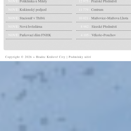
NOVÉ:
Poliklinika u Milety
12 975 -
Pražské Předměstí
NOVÉ:
Kuklenský podjezd
11 779 -
Centrum
NOVÉ:
Stacionář v Třebši
10 021 -
Malšovice~Malšova Lhota
NOVÉ:
Nová hvězdárna
8 982 -
Slezské Předměstí
NOVÉ:
Parkovací dům FNHK
4 105 -
Věkoše~Pouchov
Copyright © 2026 ~ Hradec Králové City
|
Podmínky užití