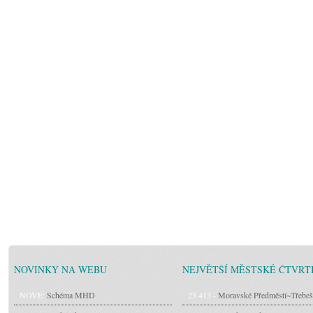
NOVINKY NA WEBU
NEJVĚTŠÍ MĚSTSKÉ ČTVRT
NOVÉ:
Schéma MHD
23 413 -
Moravské Předměstí~Třebeš