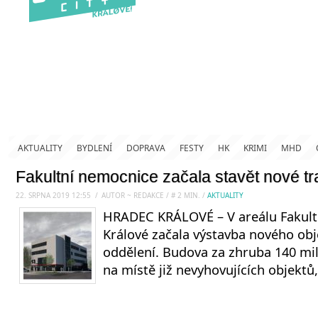
AKTUALITY
BYDLENÍ
DOPRAVA
FESTY
HK
KRIMI
MHD
Fakultní nemocnice začala stavět nové tr
22. SRPNA 2019 12:55
.
/
AUTOR ~ REDAKCE
/
#
2
MIN.
/
AKTUALITY
HRADEC KRÁLOVÉ – V areálu Fakul
Králové začala výstavba nového obj
oddělení. Budova za zhruba 140 mi
na místě již nevyhovujících objektů