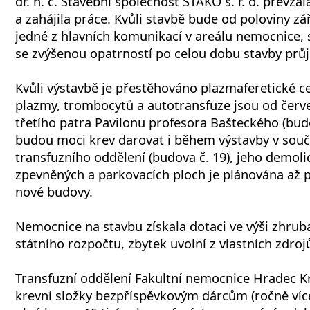
dr. h. c. Stavební společnost STAKO s. r. o. převzal
a zahájila práce. Kvůli stavbě bude od poloviny z
jedné z hlavních komunikací v areálu nemocnice, s
se zvýšenou opatrností po celou dobu stavby prů
Kvůli výstavbě je přestěhováno plazmaferetické 
plazmy, trombocytů a autotransfuze jsou od čer
třetího patra Pavilonu profesora Bašteckého (budo
budou moci krev darovat i během výstavby v sou
transfuzního oddělení (budova č. 19), jeho demoli
zpevněných a parkovacích ploch je plánována až 
nové budovy.
Nemocnice na stavbu získala dotaci ve výši zhrub
státního rozpočtu, zbytek uvolní z vlastních zdroj
Transfuzní oddělení Fakultní nemocnice Hradec Kr
krevní složky bezpříspěvkovým dárcům (ročně více