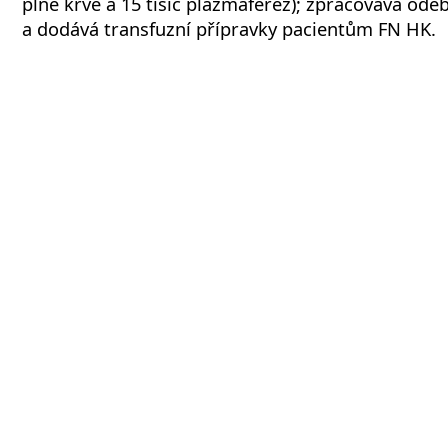
plné krve a 15 tisíc plazmaferéz); zpracovává ode
a dodává transfuzní přípravky pacientům FN HK.