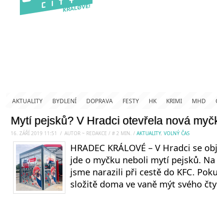
AKTUALITY
BYDLENÍ
DOPRAVA
FESTY
HK
KRIMI
MHD
Mytí pejsků? V Hradci otevřela nová myč
16. ZÁŘÍ 2019 11:51
.
/
AUTOR ~ REDAKCE
/
#
2
MIN.
/
AKTUALITY
,
VOLNÝ ČAS
HRADEC KRÁLOVÉ – V Hradci se obje
jde o myčku neboli mytí pejsků. Na
jsme narazili při cestě do KFC. Pok
složitě doma ve vaně mýt svého čt