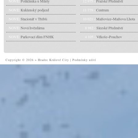
NOVÉ:
Poliklinika u Milety
12 975 -
Pražské Předměstí
NOVÉ:
Kuklenský podjezd
11 779 -
Centrum
NOVÉ:
Stacionář v Třebši
10 021 -
Malšovice~Malšova Lhota
NOVÉ:
Nová hvězdárna
8 982 -
Slezské Předměstí
NOVÉ:
Parkovací dům FNHK
4 105 -
Věkoše~Pouchov
Copyright © 2026 ~ Hradec Králové City
|
Podmínky užití