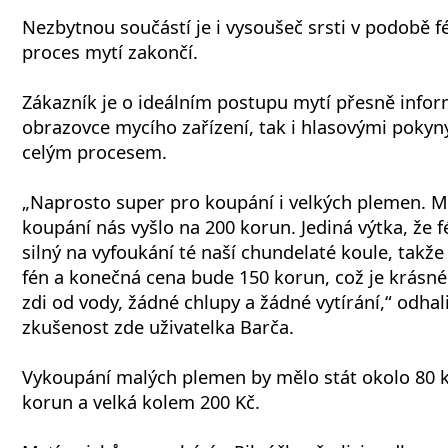
Nezbytnou součástí je i vysoušeč srsti v podobě f
proces mytí zakončí.
Zákazník je o ideálním postupu mytí přesně inf
obrazovce mycího zařízení, tak i hlasovými pokyn
celým procesem.
„Naprosto super pro koupání i velkých plemen. 
koupání nás vyšlo na 200 korun. Jediná výtka, že 
silný na vyfoukání té naší chundelaté koule, takž
fén a konečná cena bude 150 korun, což je krás
zdi od vody, žádné chlupy a žádné vytírání,“ odhali
zkušenost zde uživatelka Barča.
Vykoupání malých plemen by mělo stát okolo 80 k
korun a velká kolem 200 Kč.