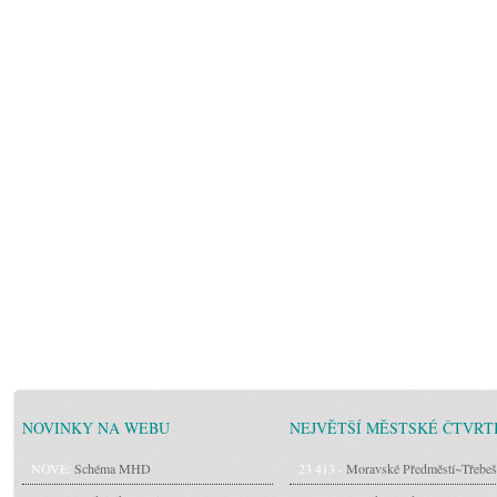
NOVINKY NA WEBU
NEJVĚTŠÍ MĚSTSKÉ ČTVRT
NOVÉ:
Schéma MHD
23 413 -
Moravské Předměstí~Třebeš