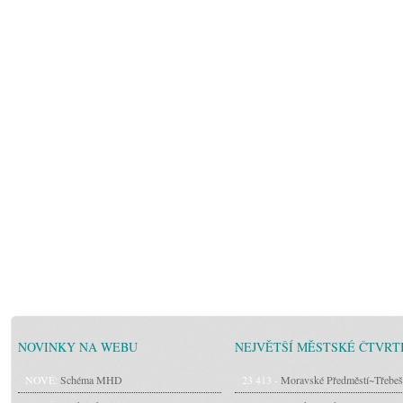
NOVINKY NA WEBU
NEJVĚTŠÍ MĚSTSKÉ ČTVRT
NOVÉ:
Schéma MHD
23 413 -
Moravské Předměstí~Třebeš