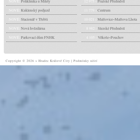
NOVÉ:
Poliklinika u Milety
12 975 -
Pražské Předměstí
NOVÉ:
Kuklenský podjezd
11 779 -
Centrum
NOVÉ:
Stacionář v Třebši
10 021 -
Malšovice~Malšova Lhota
NOVÉ:
Nová hvězdárna
8 982 -
Slezské Předměstí
NOVÉ:
Parkovací dům FNHK
4 105 -
Věkoše~Pouchov
Copyright © 2026 ~ Hradec Králové City
|
Podmínky užití