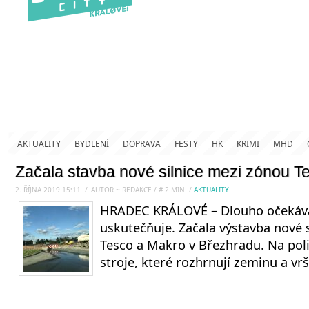
AKTUALITY
BYDLENÍ
DOPRAVA
FESTY
HK
KRIMI
MHD
Začala stavba nové silnice mezi zónou T
2. ŘÍJNA 2019 15:11
.
/
AUTOR ~ REDAKCE
/
#
2
MIN.
/
AKTUALITY
HRADEC KRÁLOVÉ – Dlouho očekáva
uskutečňuje. Začala výstavba nové 
Tesco a Makro v Březhradu. Na poli
stroje, které rozhrnují zeminu a vrší 