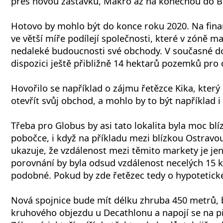
přes novou zastávku, Makro až na konečnou do B
Hotovo by mohlo být do konce roku 2020. Na finan
ve větší míře podílejí společnosti, které v zóně m
nedaleké budoucnosti své obchody. V současné do
dispozici ještě přibližně 14 hektarů pozemků pro
Hovořilo se například o zájmu řetězce Kika, který 
otevřít svůj obchod, a mohlo by to být například i
Třeba pro Globus by asi tato lokalita byla moc bl
pobočce, i když na příkladu mezi blízkou Ostravo
ukazuje, že vzdálenost mezi těmito markety je je
porovnání by byla odsud vzdálenost necelých 15 k
podobné. Pokud by zde řetězec tedy o hypotetick
Nová spojnice bude mít délku zhruba 450 metrů, 
kruhového objezdu u Decathlonu a napojí se na p