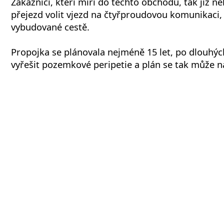
Zákazníci, kteří míří do těchto obchodů, tak již 
přejezd volit vjezd na čtyřproudovou komunikaci, 
vybudované cestě.
Propojka se plánovala nejméně 15 let, po dlouhýc
vyřešit pozemkové peripetie a plán se tak může na