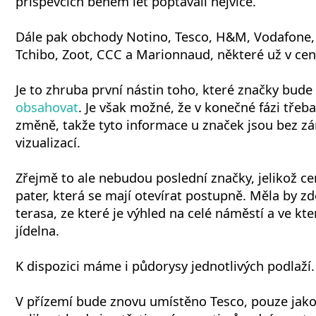
příspěvcích během let poptávali nejvíce.
Dále pak obchody Notino, Tesco, H&M, Vodafone, 
Tchibo, Zoot, CCC a Marionnaud, některé už v cen
Je to zhruba první nástin toho, které značky bude
obsahovat
. Je však možné, že v konečné fázi třeba
změně, takže tyto informace u značek jsou bez zá
vizualizací.
Zřejmě to ale nebudou poslední značky, jelikož c
pater, která se mají otevírat postupně. Měla by zd
terasa, ze které je výhled na celé náměstí a ve kte
jídelna.
K dispozici máme i půdorysy jednotlivých podlaží.
V přízemí bude znovu umístěno Tesco, pouze jak