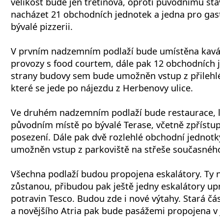
velikost bude jen třetinová, oproti původnímu sta
nacházet 21 obchodních jednotek a jedna pro gast
bývalé pizzerii.
V prvním nadzemním podlaží bude umístěna kavá
provozy s food courtem, dále pak 12 obchodních 
strany budovy sem bude umožněn vstup z přilehlé
které se jede po nájezdu z Herbenovy ulice.
Ve druhém nadzemním podlaží bude restaurace, l
původním místě po bývalé Terase, včetně zpřístup
posezení. Dále pak dvě rozlehlé obchodní jednot
umožněn vstup z parkoviště na střeše současného
Všechna podlaží budou propojena eskalátory. Ty
zůstanou, přibudou pak ještě jedny eskalátory up
potravin Tesco. Budou zde i nové výtahy. Stará 
a novějšího Atria pak bude pasážemi propojena v 