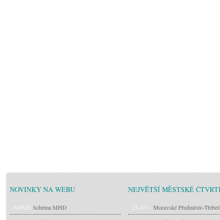
NOVINKY NA WEBU
NEJVĚTŠÍ MĚSTSKÉ ČTVRT
NOVÉ:
Schéma MHD
23 413 -
Moravské Předměstí~Třebeš