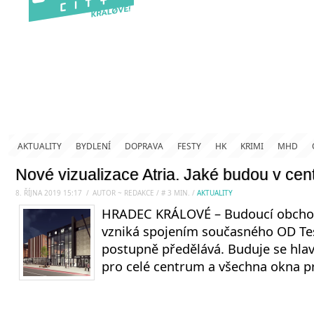
AKTUALITY
BYDLENÍ
DOPRAVA
FESTY
HK
KRIMI
MHD
Nové vizualizace Atria. Jaké budou v ce
8. ŘÍJNA 2019 15:17
.
/
AUTOR ~ REDAKCE
/
#
3
MIN.
/
AKTUALITY
HRADEC KRÁLOVÉ – Budoucí obchod
vzniká spojením současného OD Tes
postupně předělává. Buduje se hlav
pro celé centrum a všechna okna 