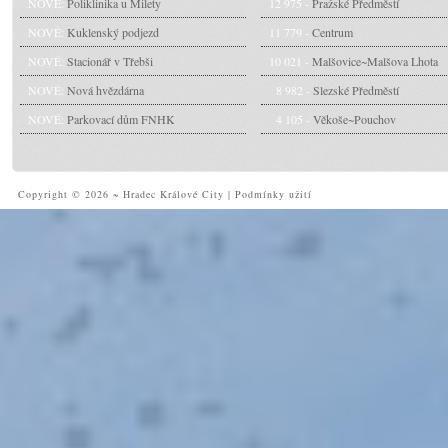
NOVÉ:
Poliklinika u Milety
12 975 -
Pražské Předměstí
NOVÉ:
Kuklenský podjezd
11 779 -
Centrum
NOVÉ:
Stacionář v Třebši
10 021 -
Malšovice~Malšova Lhota
NOVÉ:
Nová hvězdárna
8 982 -
Slezské Předměstí
NOVÉ:
Parkovací dům FNHK
4 105 -
Věkoše~Pouchov
Copyright © 2026 ~ Hradec Králové City
|
Podmínky užití