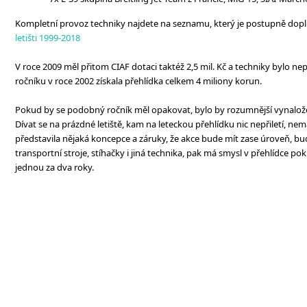
Kompletní provoz techniky najdete na seznamu, který je postupně dop
letišti 1999-2018
V roce 2009 měl přitom CIAF dotaci taktéž 2,5 mil. Kč a techniky bylo n
ročníku v roce 2002 získala přehlídka celkem 4 miliony korun.
Pokud by se podobný ročník měl opakovat, bylo by rozumnější vynaložen
Dívat se na prázdné letiště, kam na leteckou přehlídku nic nepřiletí, ne
představila nějaká koncepce a záruky, že akce bude mít zase úroveň, bu
transportní stroje, stíhačky i jiná technika, pak má smysl v přehlídce po
jednou za dva roky.