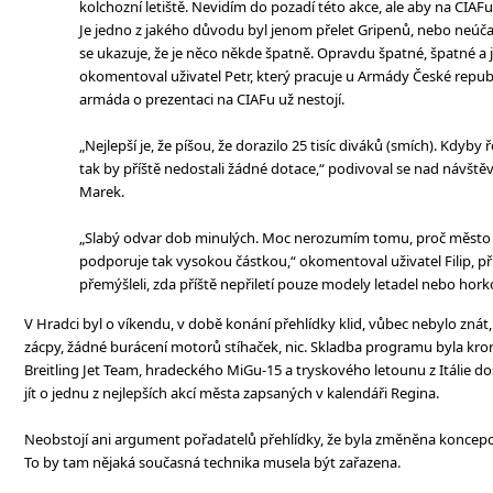
kolchozní letiště. Nevidím do pozadí této akce, ale aby na CIAF
Je jedno z jakého důvodu byl jenom přelet Gripenů, nebo neúčast 
se ukazuje, že je něco někde špatně. Opravdu špatné, špatné a 
okomentoval uživatel Petr, který pracuje u Armády České republi
armáda o prezentaci na CIAFu už nestojí.
„Nejlepší je, že píšou, že dorazilo 25 tisíc diváků (smích). Kdyby
tak by příště nedostali žádné dotace,“ podivoval se nad návště
Marek.
„Slabý odvar dob minulých. Moc nerozumím tomu, proč město ak
podporuje tak vysokou částkou,“ okomentoval uživatel Filip, př
přemýšleli, zda příště nepřiletí pouze modely letadel nebo hor
V Hradci byl o víkendu, v době konání přehlídky klid, vůbec nebylo znát,
zácpy, žádné burácení motorů stíhaček, nic. Skladba programu byla kro
Breitling Jet Team, hradeckého MiGu-15 a tryskového letounu z Itálie do
jít o jednu z nejlepších akcí města zapsaných v kalendáři Regina.
Neobstojí ani argument pořadatelů přehlídky, že byla změněna koncepce
To by tam nějaká současná technika musela být zařazena.