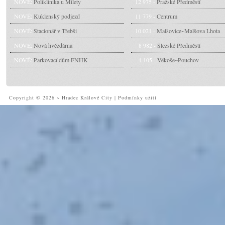
NOVÉ:
Poliklinika u Milety
12 975 -
Pražské Předměstí
NOVÉ:
Kuklenský podjezd
11 779 -
Centrum
NOVÉ:
Stacionář v Třebši
10 021 -
Malšovice~Malšova Lhota
NOVÉ:
Nová hvězdárna
8 982 -
Slezské Předměstí
NOVÉ:
Parkovací dům FNHK
4 105 -
Věkoše~Pouchov
Copyright © 2026 ~ Hradec Králové City
|
Podmínky užití