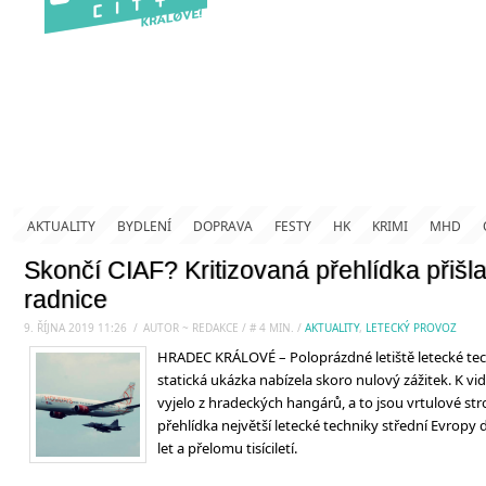
AKTUALITY
BYDLENÍ
DOPRAVA
FESTY
HK
KRIMI
MHD
Skončí CIAF? Kritizovaná přehlídka přišl
radnice
9. ŘÍJNA 2019 11:26
.
/
AUTOR ~ REDAKCE
/
#
4
MIN.
/
AKTUALITY
,
LETECKÝ PROVOZ
HRADEC KRÁLOVÉ – Poloprázdné letiště letecké tech
statická ukázka nabízela skoro nulový zážitek. K vidě
vyjelo z hradeckých hangárů, a to jsou vrtulové stro
přehlídka největší letecké techniky střední Evropy 
let a přelomu tisíciletí.