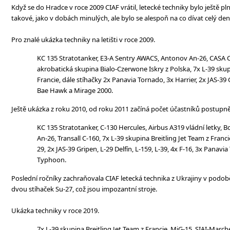
Když se do Hradce v roce 2009 CIAF vrátil, letecké techniky bylo ještě plné
takové, jako v dobách minulých, ale bylo se alespoň na co dívat celý den
Pro znalé ukázka techniky na letišti v roce 2009.
KC 135 Stratotanker, E3-A Sentry AWACS, Antonov An-26, CASA C-
akrobatická skupina Bialo-Czerwone Iskry z Polska, 7x L-39 skup
Francie, dále stíhačky 2x Panavia Tornado, 3x Harrier, 2x JAS-39 G
Bae Hawk a Mirage 2000.
Ještě ukázka z roku 2010, od roku 2011 začíná počet účastníků postupn
KC 135 Stratotanker, C-130 Hercules, Airbus A319 vládní letky, 
An-26, Transall C-160, 7x L-39 skupina Breitling Jet Team z Franci
29, 2x JAS-39 Gripen, L-29 Delfín, L-159, L-39, 4x F-16, 3x Panavi
Typhoon.
Poslední ročníky zachraňovala CIAF letecká technika z Ukrajiny v podobě 
dvou stíhaček Su-27, což jsou impozantní stroje.
Ukázka techniky v roce 2019.
7x L-39 skupina Breitling Jet Team z Francie, MiG-15, SIAI-March