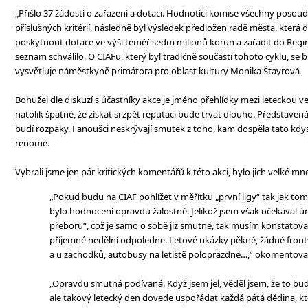
„Přišlo 37 žádostí o zařazení a dotaci. Hodnotící komise všechny posoud
příslušných kritérií, následně byl výsledek předložen radě města, která 
poskytnout dotace ve výši téměř sedm milionů korun a zařadit do Reginy
seznam schválilo. O CIAFu, který byl tradičně součástí tohoto cyklu, se 
vysvětluje náměstkyně primátora pro oblast kultury Monika Štayrová
Bohužel dle diskuzí s účastníky akce je jméno přehlídky mezi leteckou ve
natolik špatné, že získat si zpět reputaci bude trvat dlouho. Představen
budí rozpaky. Fanoušci neskrývají smutek z toho, kam dospěla tato kdys
renomé.
Vybrali jsme jen pár kritických komentářů k této akci, bylo jich velké mno
„Pokud budu na CIAF pohlížet v měřítku „první ligy“ tak jak tomu
bylo hodnocení opravdu žalostné. Jelikož jsem však očekával ú
přeboru“, což je samo o sobě již smutné, tak musím konstatovat
příjemné nedělní odpoledne. Letové ukázky pěkné, žádné fronty
a u záchodků, autobusy na letiště poloprázdné…,“ okomentoval 
„Opravdu smutná podívaná. Když jsem jel, věděl jsem, že to bu
ale takový letecký den dovede uspořádat každá pátá dědina, kt