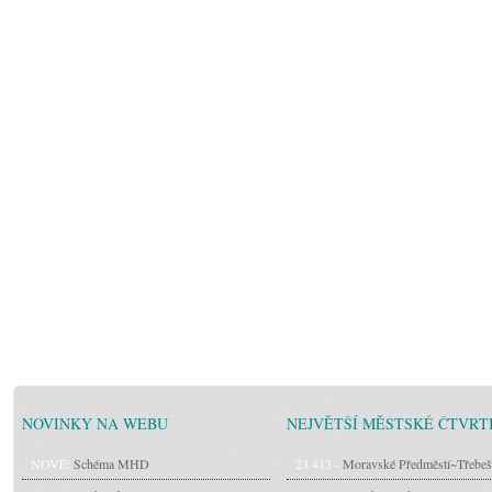
NOVINKY NA WEBU
NEJVĚTŠÍ MĚSTSKÉ ČTVRT
NOVÉ:
Schéma MHD
23 413 -
Moravské Předměstí~Třebeš