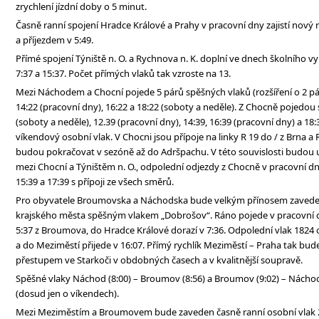
zrychlení jízdní doby o 5 minut.
Časně ranní spojení Hradce Králové a Prahy v pracovní dny zajistí nový 
a příjezdem v 5:49.
Přímé spojení Týniště n. O. a Rychnova n. K. doplní ve dnech školního v
7:37 a 15:37. Počet přímých vlaků tak vzroste na 13.
Mezi Náchodem a Chocní pojede 5 párů spěšných vlaků (rozšíření o 2 páry)
14:22 (pracovní dny), 16:22 a 18:22 (soboty a neděle). Z Chocně pojedou 
(soboty a neděle), 12.39 (pracovní dny), 14:39, 16:39 (pracovní dny) a 18:
víkendový osobní vlak. V Chocni jsou přípoje na linky R 19 do / z Brna a 
budou pokračovat v sezóně až do Adršpachu. V této souvislosti budou 
mezi Chocní a Týništěm n. O., odpolední odjezdy z Chocně v pracovní 
15:39 a 17:39 s přípoji ze všech směrů.
Pro obyvatele Broumovska a Náchodska bude velkým přínosem zaveden
krajského města spěšným vlakem „Dobrošov“. Ráno pojede v pracovní dny
5:37 z Broumova, do Hradce Králové dorazí v 7:36. Odpolední vlak 1824 
a do Meziměstí přijede v 16:07. Přímý rychlík Meziměstí – Praha tak b
přestupem ve Starkoči v obdobných časech a v kvalitnější soupravě.
Spěšné vlaky Náchod (8:00) – Broumov (8:56) a Broumov (9:02) – Nácho
(dosud jen o víkendech).
Mezi Meziměstím a Broumovem bude zaveden časně ranní osobní vlak 25