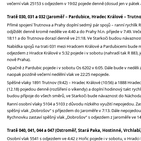
večerní vlak 25153 s odjezdem v 19:02 pojede denně (dosud jen v pátek 
Tratě 030, 031 a 032 (Jaroměř – Pardubice, Hradec Králové – Trutno
Přímé spojení Trutnova a Prahy doplní sedmý pár spojů – ranní rychlík R
odjíždět denně kromě neděle ve 4:40 a do Prahy hl.n. přijede v 7:49. Veče
18:11 a do Trutnova dorazí denně ve 21:18. Ve Starkoči budou návazno
Nabídka spojů na trati 031 mezi Hradcem Králové a Pardubicemi bude m
odjezdem z Hradce Králové v 5:32 pojede i v sobotu (nahradí tak R 883, 
nově Praha).
Opačně z Pardubic pojede i v sobotu Os 6202 v 6:05. Dále bude v neděli 
naopak pozdně večerní nedělní vlak ve 22:25 nepojede.
Spěšné vlaky 1891 Trutnov (9:42) – Hradec Králové (10:56) a 1888 Hradec
(12.18) pojedou denně (rozšíření o víkendy) a doplní hodinový takt rych
budou přípoje do všech směrů, ve Starkoči bude návaznost do Náchod
Ranní osobní vlaky 5104 a 5103 z důvodu nízkého využití nepojedou. Z
spěšný vlak „Dobrošov“ s příjezdem do Jaroměře v 7:13. Dále nepojedou
Rychnovku zastaví spěšný vlak „Dobrošov“ s odjezdem z Jaroměře ve 14
Tratě 040, 041, 044 a 047 (Ostroměř, Stará Paka, Hostinné, Vrchlabí,
Osobní vlak 5541 s odjezdem ve 4:42 z Hořic pojede i v sobotu, v Hradc