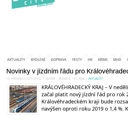
AKTUALITY
BYDLENÍ
DOPRAVA
FESTY
HK
KRIMI
MHD
Novinky v jízdním řádu pro Královéhradec
15. PROSINCE 2019 20:42
.
/
AUTOR ~ REDAKCE
/
#
5
MIN.
/
AKTUALITY
KRÁLOVÉHRADECKÝ KRAJ – V neděli 
začal platit nový jízdní řád pro rok 
Královéhradeckém kraji bude rozsa
navýšen oproti roku 2019 o 1,4 %.