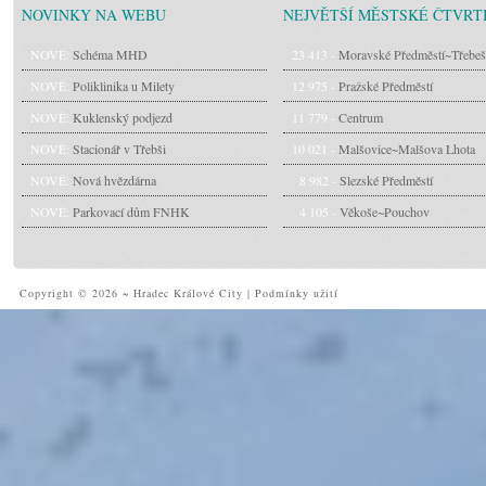
NOVINKY NA WEBU
NEJVĚTŠÍ MĚSTSKÉ ČTVRT
NOVÉ:
Schéma MHD
23 413 -
Moravské Předměstí~Třebeš
NOVÉ:
Poliklinika u Milety
12 975 -
Pražské Předměstí
NOVÉ:
Kuklenský podjezd
11 779 -
Centrum
NOVÉ:
Stacionář v Třebši
10 021 -
Malšovice~Malšova Lhota
NOVÉ:
Nová hvězdárna
8 982 -
Slezské Předměstí
NOVÉ:
Parkovací dům FNHK
4 105 -
Věkoše~Pouchov
Copyright © 2026 ~ Hradec Králové City
|
Podmínky užití