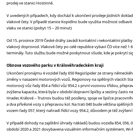
prodej ve stanici Hostinné.
V uvedených případech, kdy dochází k ukončení prodeje jízdních dokladů,
vlakové čety. V případě stanice Kopidlno bude využita možnost odbavit
vlaku ve stanici (pobyt 15 – 20 minut)
Od 15. prosince 2019 České dráhy zavádí kontaktní i nekontaktní platby 
vlakový doprovod. Vlakové čety po celé republice vybaví ČD více než 1 
terminály. Tuto službu bude možné poskytnout všude, kde je pokrytí si
Obnova vozového parku v Královéhradeckém kraji
Ukončení pronájmu 4 vozidel řady 650 RegioSpider ze strany německého
změny v nasazení motorových vozů. Regionovy na spěšných vlacích Sta
motorový vůz řady 854 a řídící vůz 954.2 s první vozovou třídou, přepra
zvýšena kapacita, která byla v období dopravní špičky a sezóny často n
Hradec Králové – Trutnov budou též posíleny, spoje ve špičce pracovníh
a dva přívěsné vozy s přepravou kol. Na trati 040 bude většina spěšnýc
vozem řady 057, který nahradí řídící vozy 954.2, důvodem je též zvýšení 
V případě dohody na zajištění úhrady nákladů budou vozidla 854, 056, 
období 2020 a 2021 dovybavena vizuálním informačním systémem, Wi-Fi