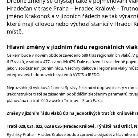
Drobné změny se chystají také v pojmenování vla
Hradečan v trase Praha – Hradec Králové – Trutn
jméno Krakonoš a v jízdních řádech se tak výrazně
které mají cílovou nebo výchozí stanici v Hradci 
místě.
Hlavní změny v jízdním řádu regionálních vla
Celkem bude v novém období zavedeno 689 tras regionálních vlaků. V
617 vlaků, v sobotu 477 a v neděli 479. Dále na území kraje denně poje
jako v současném jízdním řádu. Všechny dálkové i regionální vlaky můžo
integrovaných dopravních systémů VYDIS a IREDO.
Nejrozsáhlejší výluková činnost Správy železniční dopravní cesty v rámci 
(rekonstrukce tratě se zásadním popř. dílčím zlepšením parametrů, trvajíc
plánována na trati 040 v úseku Trutnov – Stará Paka.
Změny v jízdním řádu vlaků ČD na jednotlivých tratích Královéh
Tratě 020, 021, 022, 023 a 026 (Hradec Králové, Týniště nad Orlicí
Rychlíky Praha – Hradec Králové budou zpravidla odjíždět z hlavního m