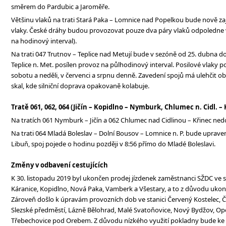
směrem do Pardubic a Jaroměře.
Většinu vlaků na trati Stará Paka – Lomnice nad Popelkou bude nově zaj
vlaky. České dráhy budou provozovat pouze dva páry vlaků odpoledne 
na hodinový interval).
Na trati 047 Trutnov – Teplice nad Metují bude v sezóně od 25. dubna do
Teplice n. Met. posílen provoz na půlhodinový interval. Posilové vlaky p
sobotu a neděli, v červenci a srpnu denně. Zavedení spojů má ulehčit ob
skal, kde silniční doprava opakovaně kolabuje.
Tratě 061, 062, 064 (Jičín – Kopidlno – Nymburk, Chlumec n. Cidl. –
Na tratích 061 Nymburk – Jičín a 062 Chlumec nad Cidlinou – Křinec n
Na trati 064 Mladá Boleslav – Dolní Bousov – Lomnice n. P. bude upraven 
Libuň, spoj pojede o hodinu později v 8:56 přímo do Mladé Boleslavi.
Změny v odbavení cestujících
K 30. listopadu 2019 byl ukončen prodej jízdenek zaměstnanci SŽDC ve s
Káranice, Kopidlno, Nová Paka, Vamberk a Všestary, a to z důvodu ukon
Zároveň došlo k úpravám provozních dob ve stanici Červený Kostelec, Č
Slezské předměstí, Lázně Bělohrad, Malé Svatoňovice, Nový Bydžov, O
Třebechovice pod Orebem. Z důvodu nízkého využití pokladny bude ke 