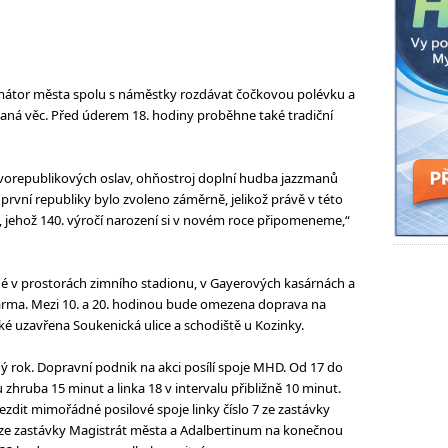
átor města spolu s náměstky rozdávat čočkovou polévku a
vítaná věc. Před úderem 18. hodiny proběhne také tradiční
vorepublikových oslav, ohňostroj doplní hudba jazzmanů
vní republiky bylo zvoleno záměrně, jelikož právě v této
, jehož 140. výročí narození si v novém roce připomeneme,“
é v prostorách zimního stadionu, v Gayerových kasárnách a
darma. Mezi 10. a 20. hodinou bude omezena doprava na
é uzavřena Soukenická ulice a schodiště u Kozinky.
ý rok. Dopravní podnik na akci posílí spoje MHD. Od 17 do
lu zhruba 15 minut a linka 18 v intervalu přibližně 10 minut.
zdit mimořádné posilové spoje linky číslo 7 ze zastávky
8 ze zastávky Magistrát města a Adalbertinum na konečnou