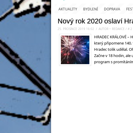
AKTUALITY
BYDLENÍ
DOPRAVA
FES
Nový rok 2020 oslaví H
25. PROSINCE 2019 16:02
.
/
AUTOR ~ REDAKCE
/
#
2
HRADEC KRÁLOVÉ – Hra
který připomene 140. 
Hradec tolik udělal. 
Začne v 18 hodin, ale
program s promítáním