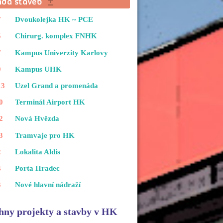
7
Dvoukolejka HK ~ PCE
5
Chirurg. komplex FNHK
7
Kampus Univerzity Karlovy
9
Kampus UHK
13
Uzel Grand a promenáda
0
Terminál Airport HK
2
Nová Hvězda
3
Tramvaje pro HK
2
Lokalita Aldis
4
Porta Hradec
3
Nové hlavní nádraží
hny projekty a stavby v HK