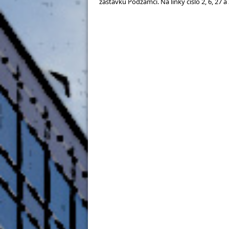
zastávku Podzámčí. Na linky číslo 2, 6, 27