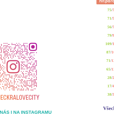
75
/
71
/
56
/
79
/
109
/
87
/
1
71
/
1
65
/
1
28
/
17
/
38
/
Všec
NÁS I NA INSTAGRAMU