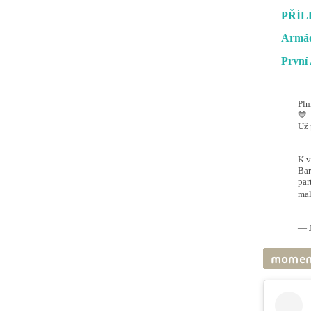
PŘÍL
Armád
První 
Pln
💙
Už 
#O
@ai
K v
Bar
par
mal
pic
— J