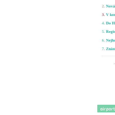
2.
Nová 
3.
V kom
4.
Do H
5.
Regio
6.
Nejho
7.
Znám