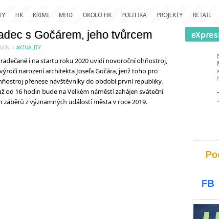
TY
HK
KRIMI
MHD
OKOLO HK
POLITIKA
PROJEKTY
RETAIL
radec s Gočárem, jeho tvůrcem
MIN.
/
AKTUALITY
dečané i na startu roku 2020 uvidí novoroční ohňostroj,
výročí narození architekta Josefa Gočára, jenž toho pro
Ohňostroj přenese návštěvníky do období první republiky.
 už od 16 hodin bude na Velkém náměstí zahájen sváteční
 záběrů z významných událostí města v roce 2019.
Po
FB