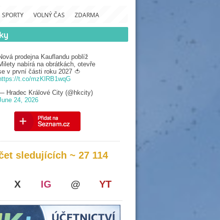
SPORTY
VOLNÝ ČAS
ZDARMA
Nová prodejna Kauflandu poblíž
Milety nabírá na obrátkách, otevře
se v první části roku 2027 🍅
https://t.co/mzKlRB1wqG
— Hradec Králové City (@hkcity)
June 24, 2026
čet sledujících ~ 27 114
X
IG
@
YT