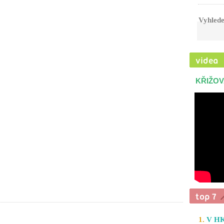
Vyhlede
KŘIŽOV
1.
V HK