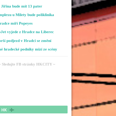
Jiřina bude mít 13 pater
plexu u Milety bude poliklinika
radce míří Popeyes
Jet vyjede z Hradce na Liberec
rší podjezd v Hradci se změní
é hradecké podniky mizí ze scény
~ Sledujte FB stránky HKCITY ~