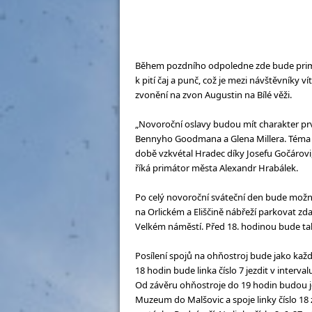
Během pozdního odpoledne zde bude prim
k pití čaj a punč, což je mezi návštěvníky 
zvonění na zvon Augustin na Bílé věži.
„Novoroční oslavy budou mít charakter pr
Bennyho Goodmana a Glena Millera. Téma pr
době vzkvétal Hradec díky Josefu Gočárovi
říká primátor města Alexandr Hrabálek.
Po celý novoroční sváteční den bude možn
na Orlickém a Eliščině nábřeží parkovat z
Velkém náměstí. Před 18. hodinou bude tak
Posílení spojů na ohňostroj bude jako každ
18 hodin bude linka číslo 7 jezdit v interva
Od závěru ohňostroje do 19 hodin budou je
Muzeum do Malšovic a spoje linky číslo 1