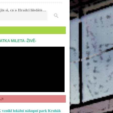
jte si, co o Hradci hledáte…
ATKA MILETA -ŽIVĚ-
 vznikl lokální nákupní park Kruhák