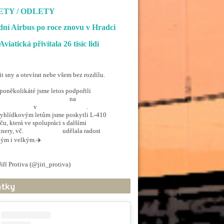
ETY / ODLETY
ní Airbus po roce znovu v Hradci
Aviatická přivítala 26 tisíc lidí
it sny a otevírat nebe všem bez rozdílu.
poněkolikáté jsme letos podpořili
penSkiesForHandicapped
na
rporthkcity
v
@hradec_kralove
.
yhlídkovým letům jsme poskytli L-410
ču, která ve spolupráci s dalšími
tnery, vč.
@ArmadaCR
udělala radost
ým i velkým.✈️
.twitter.com/5EkzdsVvfR
iří Protiva (@jiri_protiva)
June 20, 2026