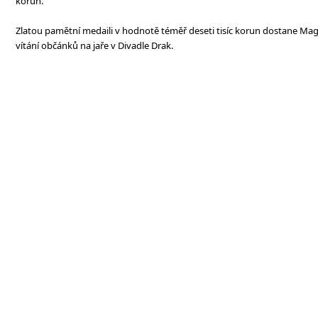
korun.
Zlatou pamětní medaili v hodnotě téměř deseti tisíc korun dostane M
vítání občánků na jaře v Divadle Drak.