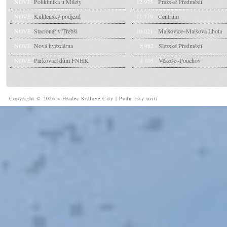
NOVÉ:
Poliklinika u Milety
12 975 -
Pražské Předměstí
NOVÉ:
Kuklenský podjezd
11 779 -
Centrum
NOVÉ:
Stacionář v Třebši
10 021 -
Malšovice~Malšova Lhota
NOVÉ:
Nová hvězdárna
8 982 -
Slezské Předměstí
NOVÉ:
Parkovací dům FNHK
4 105 -
Věkoše~Pouchov
Copyright © 2026 ~ Hradec Králové City
|
Podmínky užití