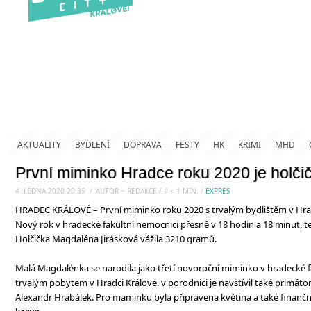
AKTUALITY
BYDLENÍ
DOPRAVA
FESTY
HK
KRIMI
MHD
První miminko Hradce roku 2020 je holči
4. LEDNA 2020 20:35
.
/
AUTOR ~ REDAKCE
/
#
< 1
MIN.
/
EXPRES
HRADEC KRÁLOVÉ – První miminko roku 2020 s trvalým bydlištěm v Hrad
Nový rok v hradecké fakultní nemocnici přesně v 18 hodin a 18 minut, te
Holčička Magdaléna Jirásková vážila 3210 gramů.
Malá Magdalénka se narodila jako třetí novoroční miminko v hradecké fa
trvalým pobytem v Hradci Králové. v porodnici je navštívil také primát
Alexandr Hrabálek. Pro maminku byla připravena květina a také finanční 