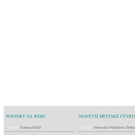
NOVINKY NA WEBU
NEJVĚTŠÍ MĚSTSKÉ ČTVRT
NOVÉ:
Schéma MHD
23 413 -
Moravské Předměstí~Třebeš