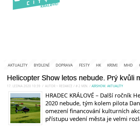
AKTUALITY
BYDLENÍ
DOPRAVA
FESTY
HK
KRIMI
MHD
Helicopter Show letos nebude. Prý kvůli 
17. LEDNA 2020 10:39
.
/
AUTOR ~ REDAKCE
/
#
2
MIN.
/
AIRSHOW
,
AKTUALITY
HRADEC KRÁLOVÉ – Další ročník He
2020 nebude, tým kolem pilota Dani
omezení financování kulturních akcí,
přístupu vedení města je velmi roz