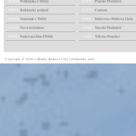
NOVÉ:
Poliklinika u Milety
12 975 -
Pražské Předměstí
NOVÉ:
Kuklenský podjezd
11 779 -
Centrum
NOVÉ:
Stacionář v Třebši
10 021 -
Malšovice~Malšova Lhota
NOVÉ:
Nová hvězdárna
8 982 -
Slezské Předměstí
NOVÉ:
Parkovací dům FNHK
4 105 -
Věkoše~Pouchov
Copyright © 2026 ~ Hradec Králové City
|
Podmínky užití