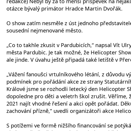
redakce) Nebyl by za to menší příspěvek na nějak
otázce bývalý primátor Hradce Martin Dvořák.
O show zatím nesměle z úst jednoho představitele
sousední nejmenované město.
„Co to takhle zkusit v Pardubicích,“ napsal Vít Ulr
města Pardubic. Je tak možné, že Helicopter Sho
ale jinde. V úvahu ještě připadá také letiště v Přer
„Vážení fanoušci vrtulníkového létání, z důvodu 
podmínek pro pořádání akce ze strany Statutárn
Králové jsme se rozhodli letecký den Helicopter 
dopoledne pro děti a veletrh škol zrušit. Věříme, 
2021 najít vhodné řešení a akci opět pořádat. Dě
zachování přízně,“ uvedli organizátoři akce Helic
S potížemi ve formě nižšího financování se potýká