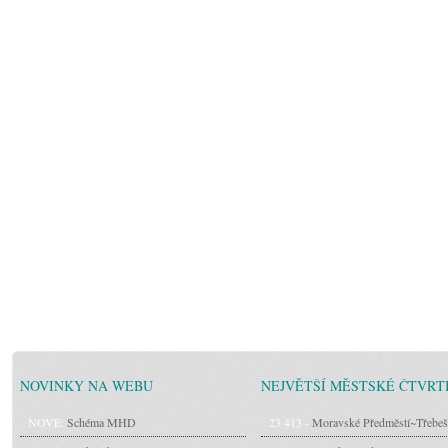
NOVINKY NA WEBU
NEJVĚTŠÍ MĚSTSKÉ ČTVRT
NOVÉ:
Schéma MHD
23 413 -
Moravské Předměstí~Třebeš