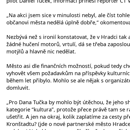
pilot Daniel Tuček, informaci přinesl reportér ČT 
„Na akci jsem sice v minulosti nebyl, ale číst toh
občanovi města nedělá úplně dobře,“ okomentoval d
Nezbývá než s ironií konstatovat, že v Hradci tak 
žádné hučení motorů, vrtulí, dá se třeba zaposlou
motýlů a hlavně nic nedělat.
Město asi dle finančních možností, pokud tedy ch
vyhovět všem požadavkům na příspěvky kulturních
během let přibylo. Mohlo se ale nějak s organizáto
domluvit.
„Pro Dana Tučka by mohlo být útěchou, že jeho 
kategorie “kultura”, protože přece právě tam se 
ušetřit. A jen na okraj, kolik zaplatíme za cesty p
Kronštadtu? (jde o nové partnerské město Hradce