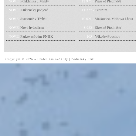
NOVÉ:
Poliklinika u Milety
12 975 -
Pražské Předměstí
NOVÉ:
Kuklenský podjezd
11 779 -
Centrum
NOVÉ:
Stacionář v Třebši
10 021 -
Malšovice~Malšova Lhota
NOVÉ:
Nová hvězdárna
8 982 -
Slezské Předměstí
NOVÉ:
Parkovací dům FNHK
4 105 -
Věkoše~Pouchov
Copyright © 2026 ~ Hradec Králové City
|
Podmínky užití