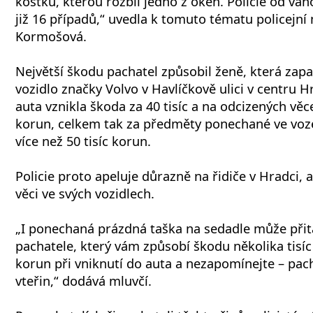
kostku, kterou rozbil jedno z oken. Policie od ván
již 16 případů,“ uvedla k tomuto tématu policejní 
Kormošová.
Největší škodu pachatel způsobil ženě, která zap
vozidlo značky Volvo v Havlíčkově ulici v centru
auta vznikla škoda za 40 tisíc a na odcizených věc
korun, celkem tak za předměty ponechané ve voze
více než 50 tisíc korun.
Policie proto apeluje důrazně na řidiče v Hradci,
věci ve svých vozidlech.
„I ponechaná prázdná taška na sedadle může při
pachatele, který vám způsobí škodu několika tisíc 
korun při vniknutí do auta a nezapomínejte – pacha
vteřin,“ dodává mluvčí.