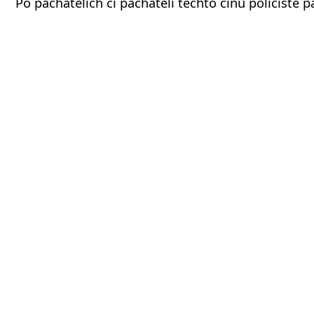
Po pachatelích či pachateli těchto činů policisté pá