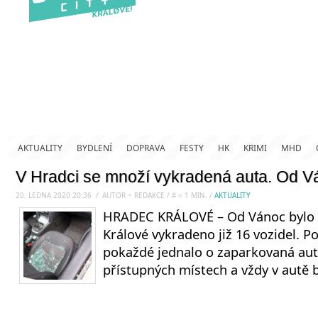
AKTUALITY
BYDLENÍ
DOPRAVA
FESTY
HK
KRIMI
MHD
V Hradci se množí vykradená auta. Od V
20. LEDNA 2020 20:36
.
/
AUTOR ~ REDAKCE
/
#
< 1
MIN.
/
AKTUALITY
HRADEC KRÁLOVÉ – Od Vánoc bylo 
Králové vykradeno již 16 vozidel. Po
pokaždé jednalo o zaparkovaná aut
přístupných místech a vždy v autě 