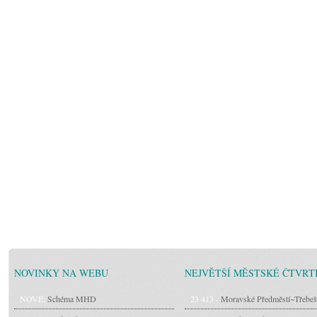
NOVINKY NA WEBU
NEJVĚTŠÍ MĚSTSKÉ ČTVRT
NOVÉ:
Schéma MHD
23 413 -
Moravské Předměstí~Třebeš