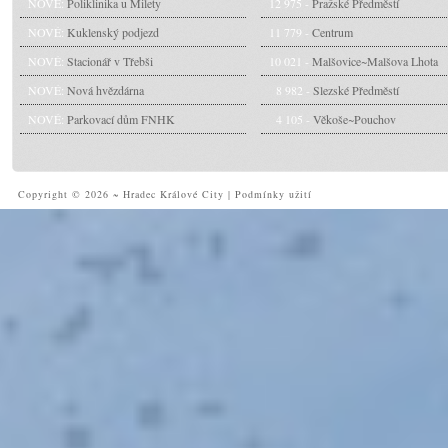
NOVÉ:
Poliklinika u Milety
12 975 -
Pražské Předměstí
NOVÉ:
Kuklenský podjezd
11 779 -
Centrum
NOVÉ:
Stacionář v Třebši
10 021 -
Malšovice~Malšova Lhota
NOVÉ:
Nová hvězdárna
8 982 -
Slezské Předměstí
NOVÉ:
Parkovací dům FNHK
4 105 -
Věkoše~Pouchov
Copyright © 2026 ~ Hradec Králové City
|
Podmínky užití