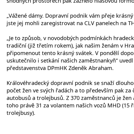
shodných prostorech pak zaznělo hlasovou formo
„Vážené dámy. Dopravní podnik vám přeje krásný
jste jej mohli zaregistrovat na CLV panelech na T
„Je to způsob, v novodobých podmínkách hradec
tradiční (již třetím rokem), jak našim ženám v Hr
připomenout tento krásný svátek. V pondělí dopo
uskutečnilo i setkání našich zaměstnankyň“ uved
představenstva DPmHK Zdeněk Abraham.
Královéhradecký dopravní podnik se snaží dlouh
počet žen ve svých řadách a to především pak za
autobusů a trolejbusů. Z 370 zaměstnanců je žen a
toho právě 31 za volantem našich vozů MHD (15 ř
trolejbusy).