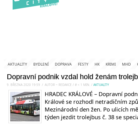
AKTUALITY
BYDLENÍ
DOPRAVA
FESTY
HK
KRIMI
MHD
Dopravní podnik vzdal hold ženám trole
9. BŘEZNA 2020 19:59
.
/
AUTOR ~ REDAKCE
/
#
< 1
MIN.
/
AKTUALITY
HRADEC KRÁLOVÉ – Dopravní podn
Králové se rozhodl netradičním zp
Mezinárodní den žen. Po ulicích mě
týden jezdit trolejbus č. 38 se spe