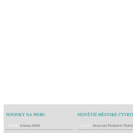
NOVINKY NA WEBU
NEJVĚTŠÍ MĚSTSKÉ ČTVRT
NOVÉ:
Schéma MHD
23 413 -
Moravské Předměstí~Třebeš