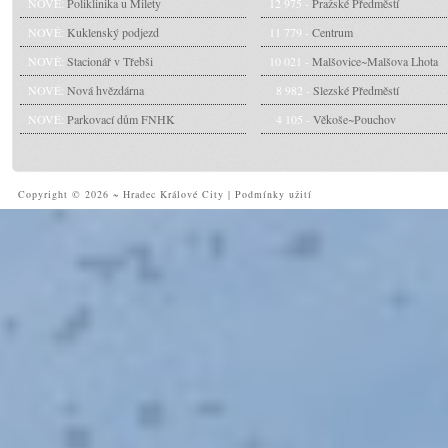
NOVÉ:
Poliklinika u Milety
12 975 -
Pražské Předměstí
NOVÉ:
Kuklenský podjezd
11 779 -
Centrum
NOVÉ:
Stacionář v Třebši
10 021 -
Malšovice~Malšova Lhota
NOVÉ:
Nová hvězdárna
8 982 -
Slezské Předměstí
NOVÉ:
Parkovací dům FNHK
4 105 -
Věkoše~Pouchov
Copyright © 2026 ~ Hradec Králové City
|
Podmínky užití