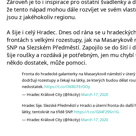
Zároveň je to i inspirace pro ostatní švadlenky a do
že tento nápad mohou dále rozvíjet ve svém vlast
jsou z jakéhokoliv regionu.
A šije i celý Hradec. Dnes od rána se u hradeckých
frontách s velkými rozestupy, jak na Masarykově n
SNP na Slezském Předměstí. Zapojilo se do šití i d
šije roušky a rozdává je potřebným, jen mu chybí
někdo dostatek, může pomoci.
Fronta do hradecké galanterky na Masarykově náměstí v úterý 
dodržují rozestupy a čekají na látky, ze kterých budou dělat rou
nedostatek.
https://t.co/OK8GTErDOy
— Hradec Králové City (@hkcity)
March 17, 2020
Hradec šije. Slezské Předměstí v Hradci a úterní fronta do další
látky, tentokrát na třídě SNP.
https://t.co/G04F29Sn1G
— Hradec Králové City (@hkcity)
March 17, 2020