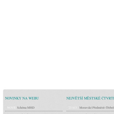
NOVINKY NA WEBU
NEJVĚTŠÍ MĚSTSKÉ ČTVRT
NOVÉ:
Schéma MHD
23 413 -
Moravské Předměstí~Třebeš