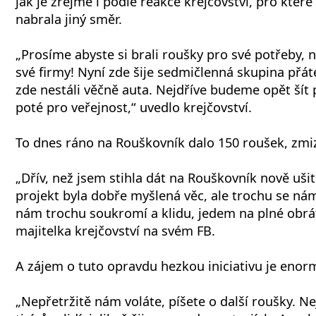
jak je zřejmé i podle reakce krejčovství, pro kte
nabrala jiný směr.
„Prosíme abyste si brali roušky pro své potřeby, 
své firmy! Nyní zde šije sedmičlenná skupina přát
zde nestáli věčně auta. Nejdříve budeme opět šít
poté pro veřejnost,“ uvedlo krejčovství.
To dnes ráno na Rouškovník dalo 150 roušek, zmi
„Dřív, než jsem stihla dát na Rouškovník nově ušité
projekt byla dobře myšlená věc, ale trochu se nám
nám trochu soukromí a klidu, jedem na plné obrá
majitelka krejčovství na svém FB.
A zájem o tuto opravdu hezkou iniciativu je enor
„Nepřetržitě nám voláte, píšete o další roušky. 