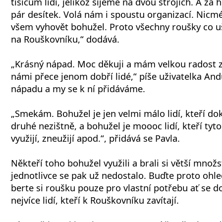
tisícům lidí, jelikož šijeme na dvou strojích. A za
pár desítek. Volá nám i spoustu organizací. Nic
všem vyhovět bohužel. Proto všechny roušky co 
na Rouškovníku,“ dodává.
„Krásný nápad. Moc děkuji a mám velkou radost z
námi přece jenom dobří lidé,“ píše uživatelka An
nápadu a my se k ní přidáváme.
„Smekám. Bohužel je jen velmi málo lidí, kteří do
druhé nezištně, a bohužel je moooc lidí, kteří tyto
využijí, zneužijí apod.“, přidává se Pavla.
Někteří toho bohužel využili a brali si větší množs
jednotlivce se pak už nedostalo. Buďte proto ohle
berte si roušku pouze pro vlastní potřebu ať se 
nejvíce lidí, kteří k Rouškovníku zavítají.