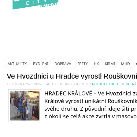
AKTUALITY
BYDLENÍ
DOPRAVA
FESTY
HK
KRIMI
MHD
Ve Hvozdnici u Hradce vyrostl Rouškovní
17. BŘEZNA 2020 20:02
.
/
AUTOR ~ REDAKCE
/
#
2
MIN.
/
AKTUALITY
,
OKOLO HK
,
VOLNÝ
HRADEC KRÁLOVÉ – Ve Hvozdnici z
Králové vyrostl unikátní Rouškovník
svého druhu. Z původní ideje šití p
z okolí se celá akce zvrtla v masovo