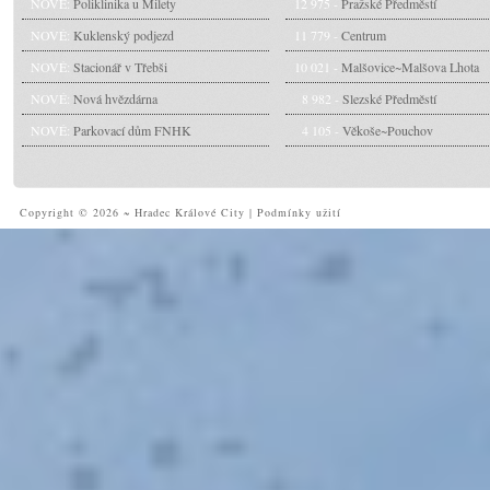
NOVÉ:
Poliklinika u Milety
12 975 -
Pražské Předměstí
NOVÉ:
Kuklenský podjezd
11 779 -
Centrum
NOVÉ:
Stacionář v Třebši
10 021 -
Malšovice~Malšova Lhota
NOVÉ:
Nová hvězdárna
8 982 -
Slezské Předměstí
NOVÉ:
Parkovací dům FNHK
4 105 -
Věkoše~Pouchov
Copyright © 2026 ~ Hradec Králové City
|
Podmínky užití