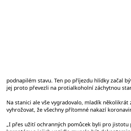
podnapilém stavu. Ten po příjezdu hlídky začal být
jej proto převezli na protialkoholní záchytnou stan
Na stanici ale vše vygradovalo, mladík několikrát 
vyhrožovat, že všechny přítomné nakazí koronavi
„I přes užití ochranných pomůcek byli pro jistotu 