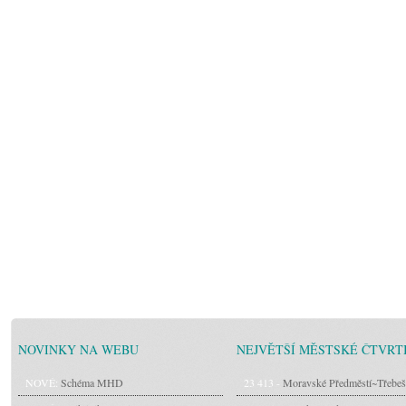
NOVINKY NA WEBU
NEJVĚTŠÍ MĚSTSKÉ ČTVRT
NOVÉ:
Schéma MHD
23 413 -
Moravské Předměstí~Třebeš