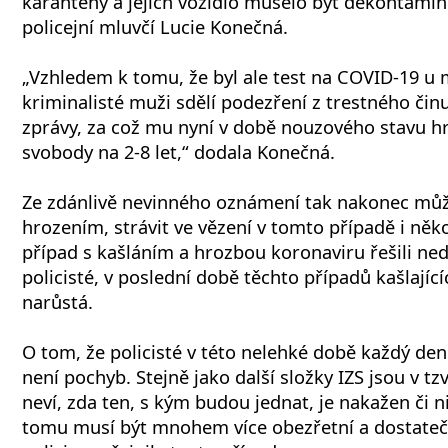
karantény a jejich vozidlo muselo být dekontamin
policejní mluvčí Lucie Konečná.
„Vzhledem k tomu, že byl ale test na COVID-19 u 
kriminalisté muži sdělí podezření z trestného čin
zprávy, za což mu nyní v době nouzového stavu hr
svobody na 2-8 let,“ dodala Konečná.
Ze zdánlivě nevinného oznámení tak nakonec můž
hrozením, strávit ve vězení v tomto případě i něko
případ s kašláním a hrozbou koronaviru řešili ned
policisté, v poslední době těchto případů kašlající
narůstá.
O tom, že policisté v této nelehké době každý den 
není pochyb. Stejně jako další složky IZS jsou v tzv.
neví, zda ten, s kým budou jednat, je nakažen či ni
tomu musí být mnohem více obezřetní a dostatečn