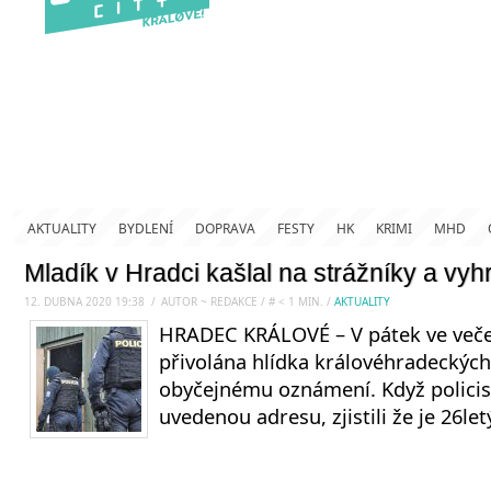
AKTUALITY
BYDLENÍ
DOPRAVA
FESTY
HK
KRIMI
MHD
Mladík v Hradci kašlal na strážníky a vy
12. DUBNA 2020 19:38
.
/
AUTOR ~ REDAKCE
/
#
< 1
MIN.
/
AKTUALITY
HRADEC KRÁLOVÉ – V pátek ve veče
přivolána hlídka královéhradeckých 
obyčejnému oznámení. Když policist
uvedenou adresu, zjistili že je 26le