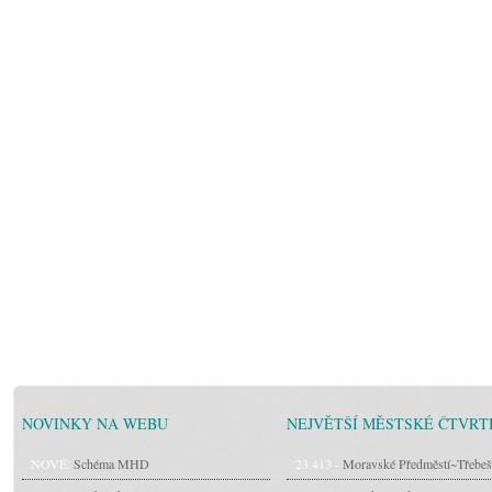
NOVINKY NA WEBU
NEJVĚTŠÍ MĚSTSKÉ ČTVRT
NOVÉ:
Schéma MHD
23 413 -
Moravské Předměstí~Třebeš