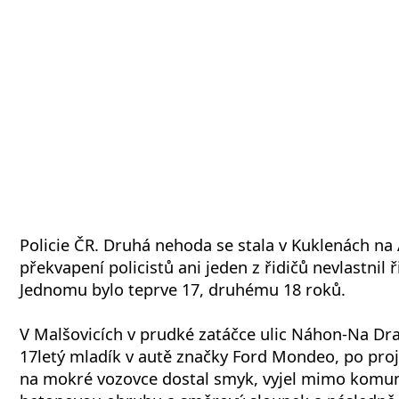
Policie ČR. Druhá nehoda se stala v Kuklenách n
překvapení policistů ani jeden z řidičů nevlastnil 
Jednomu bylo teprve 17, druhému 18 roků.
V Malšovicích v prudké zatáčce ulic Náhon-Na Dr
17letý mladík v autě značky Ford Mondeo, po proje
na mokré vozovce dostal smyk, vyjel mimo komuni