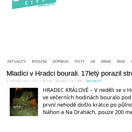
AKTUALITY
BYDLENÍ
DOPRAVA
FESTY
HK
KRIMI
MHD
Mladíci v Hradci bourali. 17letý porazil s
4. KVĚTNA 2020 15:01
.
/
AUTOR ~ REDAKCE
/
#
2
MIN.
/
AKTUALITY
HRADEC KRÁLOVÉ – V neděli se v Hr
ve večerních hodinách bouralo pod 
první nehodě došlo krátce po půlnoc
Náhon a Na Drahách, pouze 200 me