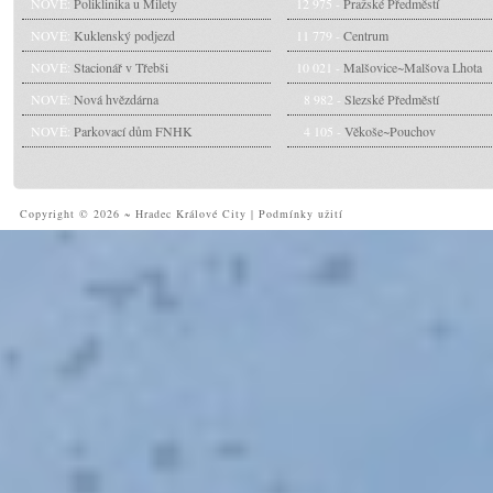
NOVÉ:
Poliklinika u Milety
12 975 -
Pražské Předměstí
NOVÉ:
Kuklenský podjezd
11 779 -
Centrum
NOVÉ:
Stacionář v Třebši
10 021 -
Malšovice~Malšova Lhota
NOVÉ:
Nová hvězdárna
8 982 -
Slezské Předměstí
NOVÉ:
Parkovací dům FNHK
4 105 -
Věkoše~Pouchov
Copyright © 2026 ~ Hradec Králové City
|
Podmínky užití