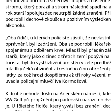
betonovou obrubu a směrový sloupek a následně n
stromu, který porazil a strom následně spadl na a
rok starší spolujezdec neutrpěl žádné zranění. Přiv
podrobili dechové zkoušce s pozitivním výsledkem
alkoholu.
„Oba řidiči, u kterých policisté zjistili, že nevlastn
oprávnění, byli zadrženi. Oba se podrobili lékařs
spojenému s odběrem krve. Mladší byl předán z
starší, který jako cizinec z třetích zemí pobývá n
turista, byl do vystřízlivění umístěn v cele předb
mladíky čeká obvinění z trestného činu ohrožení
látky, za což hrozí dospělému až tři roky vězení, 
uvedla policejní mluvčí Iva Kormošová.
K druhé nehodě došlo na Anenském náměstí, kde ř
VW Golf při projíždění po parkovišti narazil do dv
je. U 18letého řidiče, který vyvázl bez zranění, d